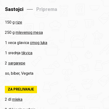
Sastojci
Priprema
150 g
rize
250 g
mlevenog mesa
1 veca glavica
crnog luka
1 srednja
tikvica
2
sargarepe
so, biber, Vegeta
ZA PRELIVANJE
2 dl
mleka