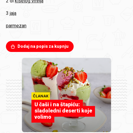
2 dl
kiselog vrhnja
3
jaja
parmezan
Dodaj na popis za kupnju
ČLANAK
U čaši i na štapiću:
sladoledni deserti koje
volimo