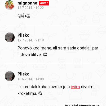
mignonne
Autor
18.7.2014.
10:22
🙂👍👏
Plisko
17.7.2014.
21:18
Ponovo kod mene, ali sam sada dodala i par
listova blitve. 😋
Plisko
10.6.2014.
14:08
...a ostatak koha zavrsio je u
ovim
divnim
kroketima. 😋
Pogledaj komentare