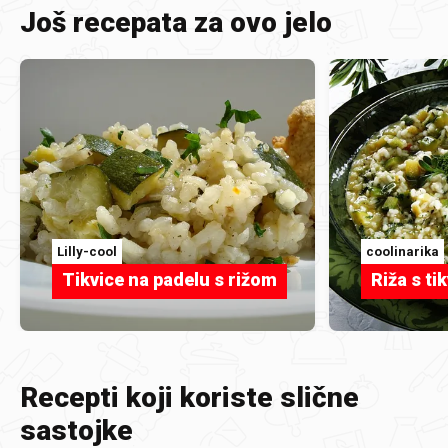
Još recepata za ovo jelo
Lilly-cool
coolinarika
Tikvice na padelu s rižom
Riža s ti
Recepti koji koriste slične
sastojke