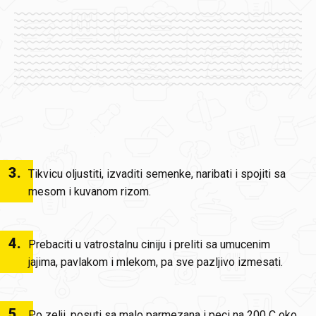
3
.
Tikvicu oljustiti, izvaditi semenke, naribati i spojiti sa
mesom i kuvanom rizom.
4
.
Prebaciti u vatrostalnu ciniju i preliti sa umucenim
jajima, pavlakom i mlekom, pa sve pazljivo izmesati.
5
.
Po zelji, posuti sa malo parmezana i peci na 200 C oko