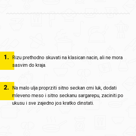
1
.
Rizu prethodno skuvati na klasican nacin, ali ne mora
sasvim do kraja.
2
.
Na malo ulja proprziti sitno seckan crni luk, dodati
mleveno meso i sitno seckanu sargarepu, zaciniti po
ukusu i sve zajedno jos kratko dinstati.