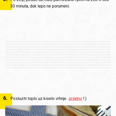
30 minuta, dok lepo ne porumeni.
6
.
Posluziti toplo uz kiselo vrhnje…
prijatno
!:)