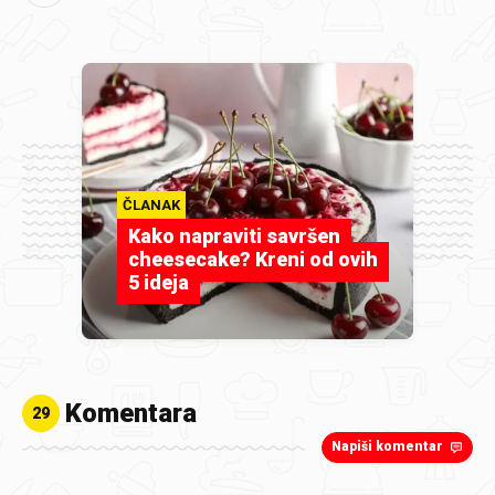
ČLANAK
Kako napraviti savršen
cheesecake? Kreni od ovih
5 ideja
Komentara
29
Napiši komentar