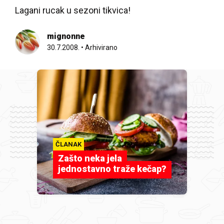
Lagani rucak u sezoni tikvica!
mignonne
30.7.2008.
•
Arhivirano
ČLANAK
Zašto neka jela
jednostavno traže kečap?