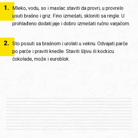
1
.
Mleko, vodu, so i maslac staviti da provri, u provrelo
usuti brašno i griz. Fino izmešati, skloniti sa ringle. U
prohlađeno dodati jaje i dobro izmešati ručno varjačom.
2
.
Sto posuti sa brašnom i urolati u veknu. Odvajati parče
po parče i praviti knedle. Staviti šljivu ili kockicu
čokolade, može i euroblok.