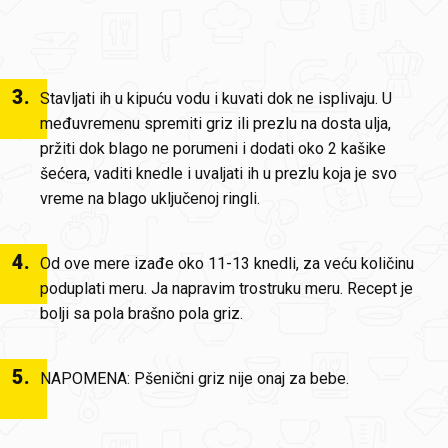
3
.
Stavljati ih u kipuću vodu i kuvati dok ne isplivaju. U
međuvremenu spremiti griz ili prezlu na dosta ulja,
pržiti dok blago ne porumeni i dodati oko 2 kašike
šećera, vaditi knedle i uvaljati ih u prezlu koja je svo
vreme na blago uključenoj ringli.
4
.
Od ove mere izađe oko 11-13 knedli, za veću količinu
poduplati meru. Ja napravim trostruku meru. Recept je
bolji sa pola brašno pola griz.
5
.
NAPOMENA: Pšenični griz nije onaj za bebe.