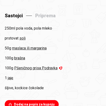
Sastojci
Priprema
250ml
pola voda, pola mleko
prstovat
soli
50g
maslaca ili margarina
100g
brašna
100g
Pšeničnog grisa Podravka
1
jaje
šljive, kockice čokolade
Dodaj na popis za kupnju