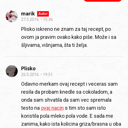
marik
Autor
27.5.2016.
15:36
Plisko iskreno ne znam za taj recept, po
ovom ja pravim ovako kako piše. Može i sa
šljivama, višnjama, šta ti želja.
Plisko
26.5.2016.
19:51
Odavno merkam ovaj recept i veceras sam
resila da probam knedle sa cokoladom, a
onda sam shvatila da sam vec spremala
testo na
ovaj nacin
s tim sto sam isto
koristila pola mleko pola vode. E sada me
zanima, kako ista kolicina griza/brasna u oba