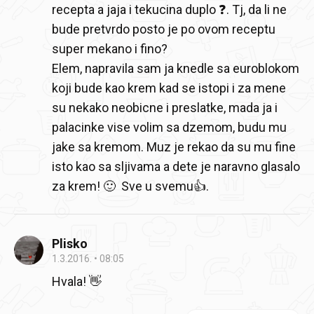
recepta a jaja i tekucina duplo ❓. Tj, da li ne
bude pretvrdo posto je po ovom receptu
super mekano i fino?
Elem, napravila sam ja knedle sa euroblokom
koji bude kao krem kad se istopi i za mene
su nekako neobicne i preslatke, mada ja i
palacinke vise volim sa dzemom, budu mu
jake sa kremom. Muz je rekao da su mu fine
isto kao sa sljivama a dete je naravno glasalo
za krem! 🙂 Sve u svemu👍.
Plisko
1.3.2016.
08:05
Hvala! 👋