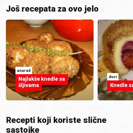
Još recepata za ovo jelo
anarad
duci
Najlakše knedle sa
šljivama
Knedle s
Recepti koji koriste slične
sastojke