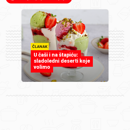
ČLANAK
U čaši i na štapiću:
sladoledni deserti koje
volimo