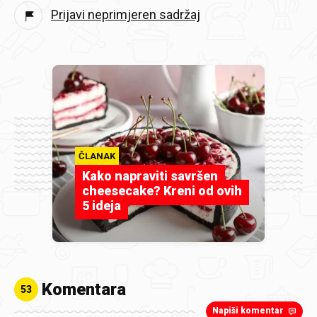
Prijavi neprimjeren sadržaj
ČLANAK
Kako napraviti savršen
cheesecake? Kreni od ovih
5 ideja
Komentara
53
Napiši komentar