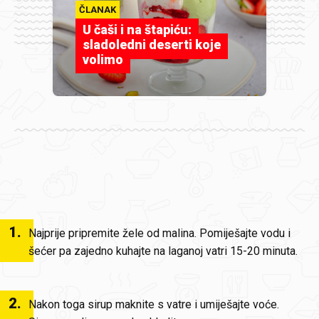
ČLANAK
U čaši i na štapiću:
sladoledni deserti koje
volimo
1
.
Najprije pripremite žele od malina. Pomiješajte vodu i
šećer pa zajedno kuhajte na laganoj vatri 15-20 minuta.
2
.
Nakon toga sirup maknite s vatre i umiješajte voće.