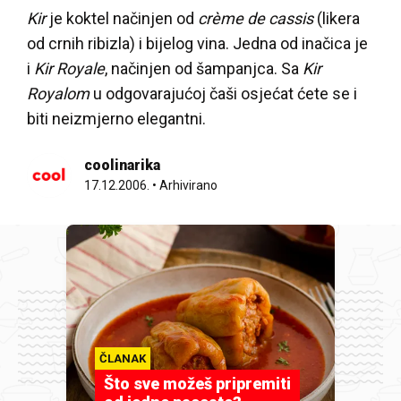
Kir
je koktel načinjen od
crème de cassis
(likera
od crnih ribizla) i bijelog vina. Jedna od inačica je
i
Kir Royale
, načinjen od šampanjca. Sa
Kir
Royalom
u odgovarajućoj čaši osjećat ćete se i
biti neizmjerno elegantni.
coolinarika
17.12.2006.
•
Arhivirano
ČLANAK
Što sve možeš pripremiti