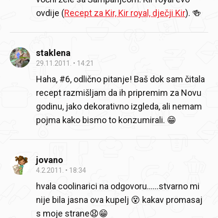
ovdije (
Recept za Kir, Kir royal, dječji Kir
). 🍻
staklena
29.11.2011.
14:21
Haha, #6, odlično pitanje! Baš dok sam čitala
recept razmišljam da ih pripremim za Novu
godinu, jako dekorativno izgleda, ali nemam
pojma kako bismo to konzumirali. 😁
jovano
4.2.2011.
18:34
hvala coolinarici na odgovoru......stvarno mi
nije bila jasna ova kupelj 😵 kakav promasaj
s moje strane😧😁