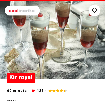
Preskoči na glavni sadržaj
Kir royal
60
minuta
128