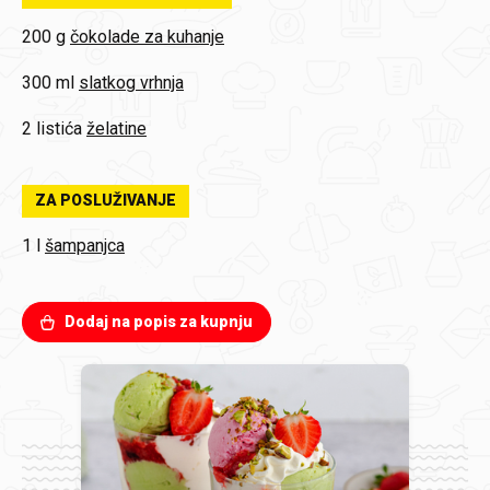
200 g
čokolade za kuhanje
300 ml
slatkog vrhnja
2 listića
želatine
ZA POSLUŽIVANJE
1 l
šampanjca
Dodaj na popis za kupnju