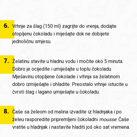
6
.
Vrhnje za šlag (150 ml) zagrijte do vrenja, dodajte
otopljenu čokoladu i miješajte dok ne dobijete
jednoličnu smjesu.
7
.
Želatinu stavite u hladnu vodu i močite oko 5 minuta.
Dobro je ocijedite i umiješajte u toplu čokoladu.
Mješavinu otopljene čokolade i vrhnja sa želatinom
dobro izmiješajte i ohladite. Preostalo vrhnje istucite u
čvrsti šlag i lagano umiješajte u čokoladu.
8
.
Čaše sa želeom od malina izvadite iz hladnjaka i po
želeu rasporedite pripremljeni čokoladni
mousse
. Čaše
vratite u hladnjak i nastavite hladiti još oko sat vremena.