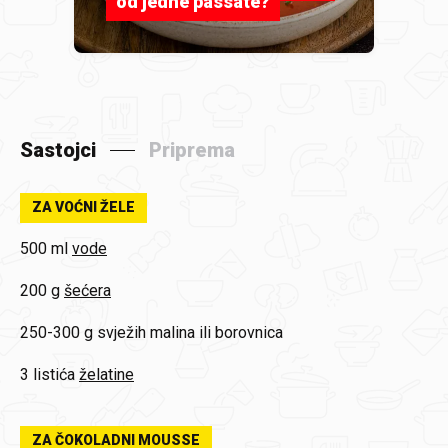
od jedne passate?
Sastojci
Priprema
ZA VOĆNI ŽELE
500 ml
vode
200 g
šećera
250-300 g
svježih malina ili borovnica
3 listića
želatine
ZA ČOKOLADNI MOUSSE