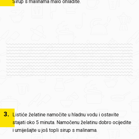
Sirup s malinama malo ohladite.
3
.
Listiće želatine namočite u hladnu vodu i ostavite
stajati oko 5 minuta. Namočenu želatinu dobro ocijedite
i umiješajte u još topli sirup s malinama.