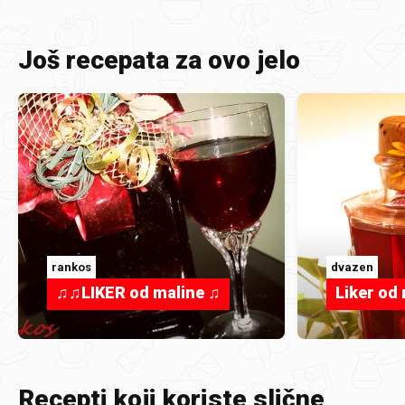
Još recepata za ovo jelo
rankos
dvazen
♫♫LIKER od maline ♫
Liker od
Recepti koji koriste slične