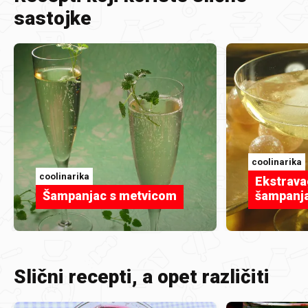
sastojke
coolinarika
coolinarika
Ekstrava
Šampanjac s metvicom
šampanj
Slični recepti, a opet različiti