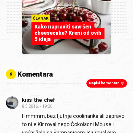
ČLANAK
Kako napraviti savršen
cheesecake? Kreni od ovih
5 ideja
Komentara
9
Napiši komentar
kiss-the-chef
8.5.2016.
19:26
Hmmmm, bez ljutnje coolinarika ali zapravo
to nije Kir royal nego Čokoladni Mouse i
voćni žele sa Šampanjcom. Kir royal evo