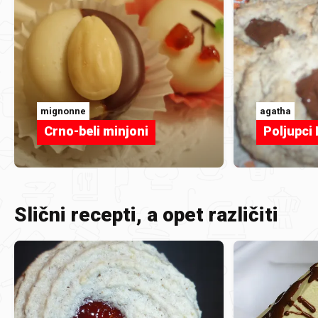
mignonne
agatha
Crno-beli minjoni
Poljupci
Slični recepti, a opet različiti