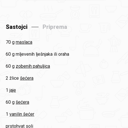
Sastojci
Priprema
70 g
maslaca
60 g
mljevenih lješnjaka ili oraha
60 g
zobenih pahuljica
2 žlice
šećera
1
jaje
60 g
šećera
1
vanilin šećer
prstohvat
soli