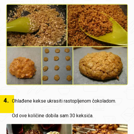
4
.
Ohlađene kekse ukrasiti rastopljenom čokoladom.
Od ove količine dobila sam 30 keksića.