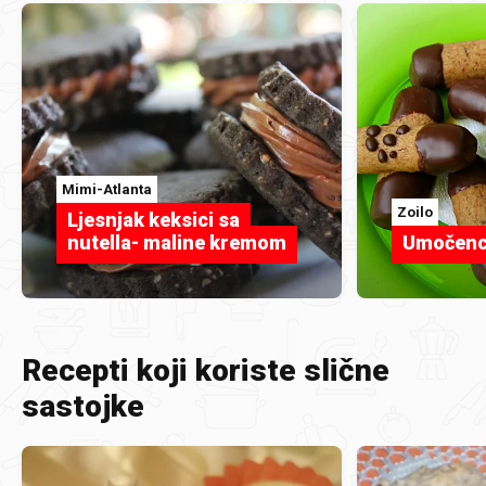
Mimi-Atlanta
Zoilo
Ljesnjak keksici sa
nutella- maline kremom
Umočenc
Recepti koji koriste slične
sastojke