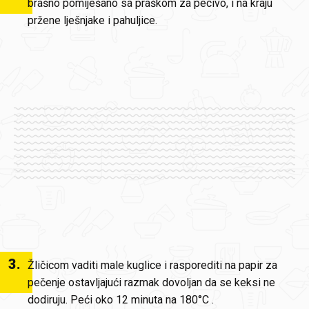
brašno pomiješano sa praškom za pecivo, i na kraju
pržene lješnjake i pahuljice.
3
.
Žličicom vaditi male kuglice i rasporediti na papir za
pečenje ostavljajući razmak dovoljan da se keksi ne
dodiruju. Peći oko 12 minuta na 180°C .