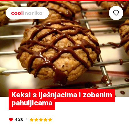
Preskoči na glavni sadržaj
Keksi s lješnjacima i zobenim
pahuljicama
420