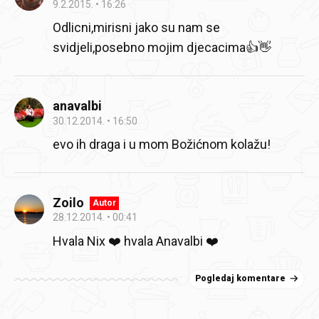
9.2.2015.
16:26
Odlicni,mirisni jako su nam se
svidjeli,posebno mojim djecacima👍👋
anavalbi
30.12.2014.
16:50
evo ih draga i u mom Božićnom kolažu!
Zoilo
Autor
28.12.2014.
00:41
Hvala Nix ❤️ hvala Anavalbi ❤️
Pogledaj komentare