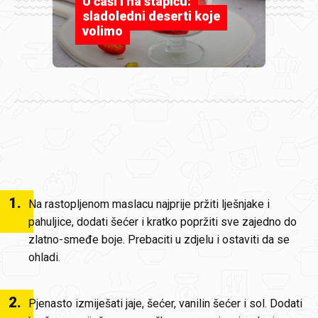
U čaši i na štapiću:
sladoledni deserti koje
volimo
1
.
Na rastopljenom maslacu najprije pržiti lješnjake i
pahuljice, dodati šećer i kratko popržiti sve zajedno do
zlatno-smeđe boje. Prebaciti u zdjelu i ostaviti da se
ohladi.
2
.
Pjenasto izmiješati jaje, šećer, vanilin šećer i sol. Dodati