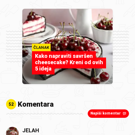
ČLANAK
Kako napraviti savršen
cheesecake? Kreni od ovih
5 ideja
Komentara
52
Napiši komentar
JELAH