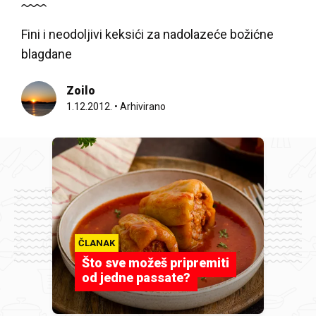
Fini i neodoljivi keksići za nadolazeće božićne
blagdane
Zoilo
1.12.2012.
•
Arhivirano
ČLANAK
Što sve možeš pripremiti
od jedne passate?