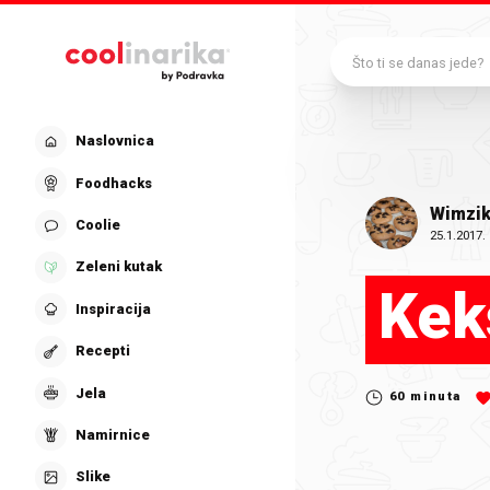
Preskoči na glavni sadržaj
Što ti se danas jede?
Naslovnica
Foodhacks
Wimzi
Coolie
25.1.2017.
Zeleni kutak
Keks
Inspiracija
Recepti
Jela
60
minuta
Namirnice
Slike