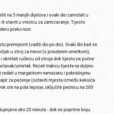
eliti na 5 manjih dijelova i svaki dio zamotati u
u ili staviti u vrećicu za zamrzavanje. Tijesto
žideru preko noći.
sto premijesiti (vaditi dio po dio). Svaki dio kad se
avljati u stroj za meso (s posebnim umetkom),
 i okretati ručkicu od stroja dok tijesto ne počne
nastavak/umetak. Rezati trakicu tijesta na duljinu
 i redati u margarinom namazanu i pobrašnjenu
a papir za pečenje (ostaviti mjesta između keksića
Dok ste na pola tepsije, uključite pećnicu na 200
tupnjeva oko 20 minuta - dok ne poprime boju.