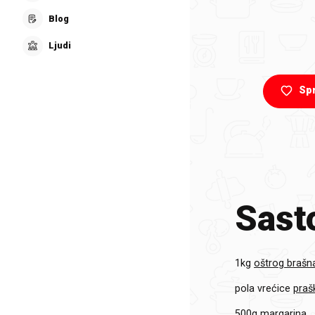
Blog
Ljudi
Sp
Sasto
1kg
oštrog brašn
pola vrećice
praš
500g
margarina