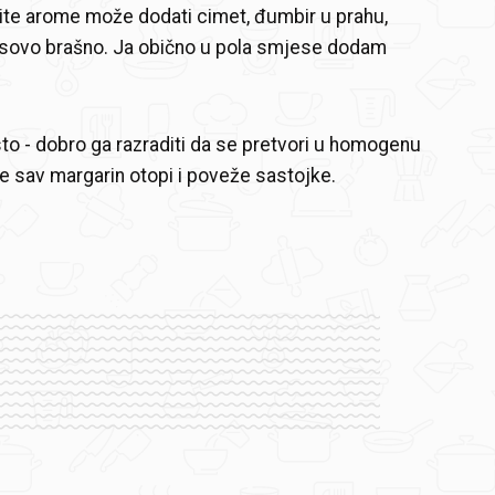
ičite arome može dodati cimet, đumbir u prahu,
osovo brašno. Ja obično u pola smjese dodam
esto - dobro ga razraditi da se pretvori u homogenu
e sav margarin otopi i poveže sastojke.