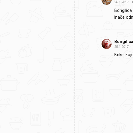
26.1.2017.
Bongilica
inače od
Bongilic
25.1.2017.
Keksi koj