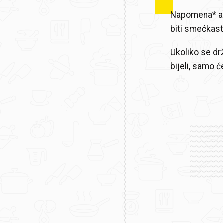
Napomena* ako
biti smećkast
Ukoliko se drž
bijeli, samo 