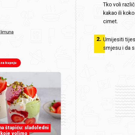
Tko voli razl
kakao ili kok
cimet.
 limuna
2
.
Umijesiti tij
smjesu i da s
 za kupnju
 na štapiću: sladoledni
 koje volimo