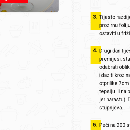
3
.
Tijesto razdij
prozirnu folij
ostaviti u fri
4
.
Drugi dan tije
premijesi, st
odabrati oblik
izlaziti kroz 
otprilike 7cm
tepsiju ili n
jer narastu). 
stupnjeva.
5
.
Peći na 200 s