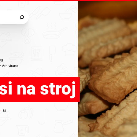
ka
•
Arhivirano
i na stroj
31