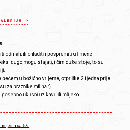
GALERIJU
e
i odmah, ili ohladiti i pospremiti u limene
eksi dugo mogu stajati, i čim duže stoje, to su
ji.
e pečem u božićno vrijeme, otprilike 2 tjedna prije
su za praznike milina :)
i posebno ukusni uz kavu ili mlijeko.
primjeren sadržaj