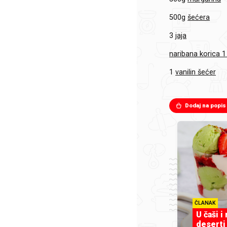
500g
šećera
3
jaja
naribana korica 1
1
vanilin šećer
Dodaj na popis
ČLANAK
U čaši i
deserti