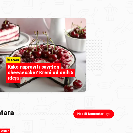
ČLANAK
Kako napraviti savršen
cheesecake? Kreni od ovih 5
ideja
tara
Napiši komentar
Autor