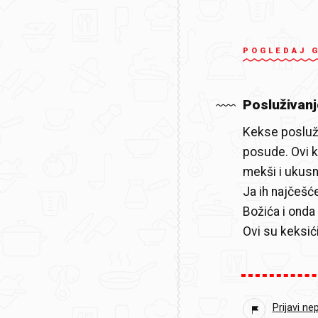
POGLEDAJ 
Posluživanj
Kekse poslužit
posude. Ovi k
mekši i ukusni
Ja ih najčešć
Božića i onda 
Ovi su keksić
Prijavi ne