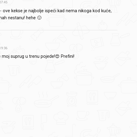
07:45
 - ove kekse je najbolje ispeći kad nema nikoga kod kuće,
mah nestanu! hehe 🙂
a
19:36
e moj suprug u trenu pojede!😍 Prefini!