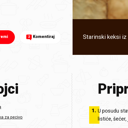
Starinski keksi i
remi
Komentiraj
2
jci
Prip
a
1
.
U posudu stav
ka za pecivo
listiće, šećer,