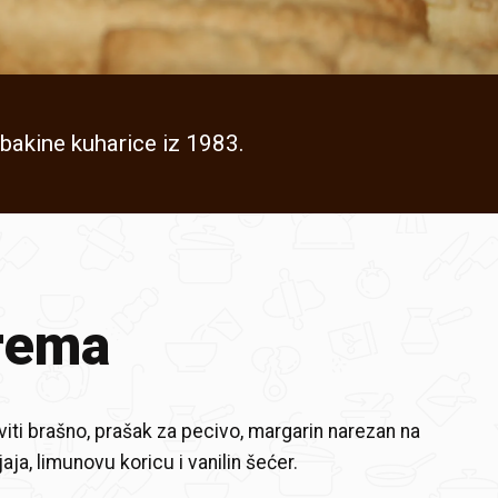
z bakine kuharice iz 1983.
rema
iti brašno, prašak za pecivo, margarin narezan na
 jaja, limunovu koricu i vanilin šećer.