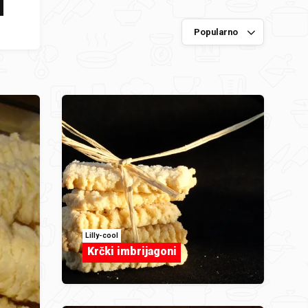
u
Lilly-cool
Krčki imbrijagoni