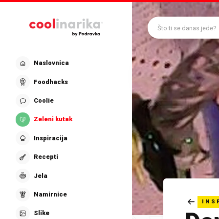
Preskoči na glavni sadržaj
Što ti se danas jede?
Naslovnica
Foodhacks
Coolie
Zeleni kutak
Inspiracija
Recepti
Jela
Namirnice
INS
Slike