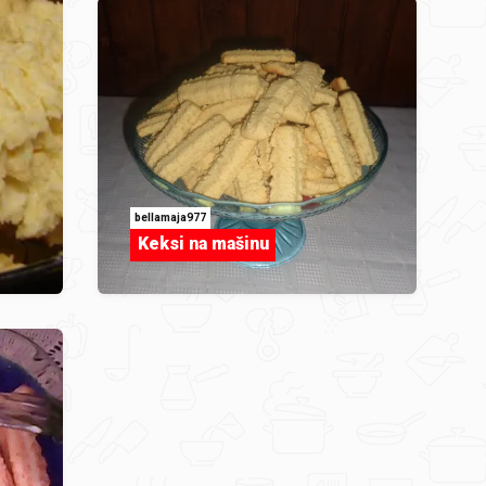
bellamaja977
Keksi na mašinu