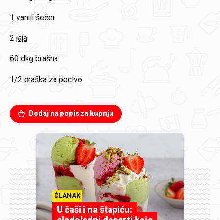
1
vanili šećer
2
jaja
60 dkg
brašna
1/2
praška za pecivo
Dodaj na popis za kupnju
ČLANAK
U čaši i na štapiću:
sladoledni deserti koje