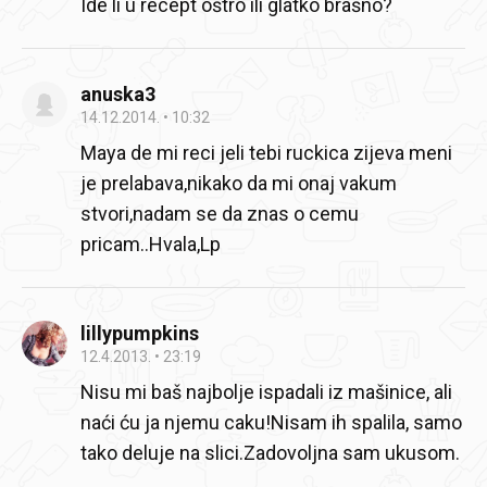
Ide li u recept oštro ili glatko brašno?
anuska3
14.12.2014.
10:32
Maya de mi reci jeli tebi ruckica zijeva meni
je prelabava,nikako da mi onaj vakum
stvori,nadam se da znas o cemu
pricam..Hvala,Lp
lillypumpkins
12.4.2013.
23:19
Nisu mi baš najbolje ispadali iz mašinice, ali
naći ću ja njemu caku!Nisam ih spalila, samo
tako deluje na slici.Zadovoljna sam ukusom.