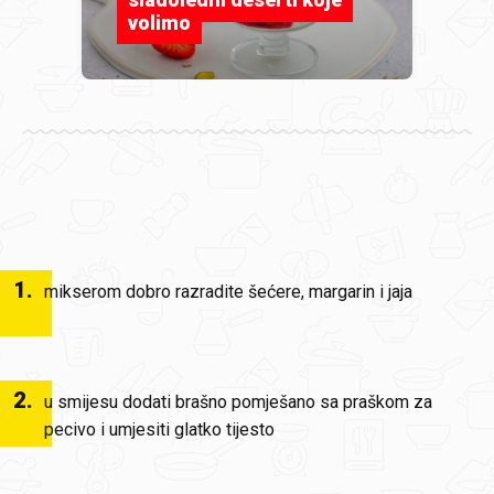
volimo
1
.
mikserom dobro razradite šećere, margarin i jaja
2
.
u smijesu dodati brašno pomješano sa praškom za
pecivo i umjesiti glatko tijesto