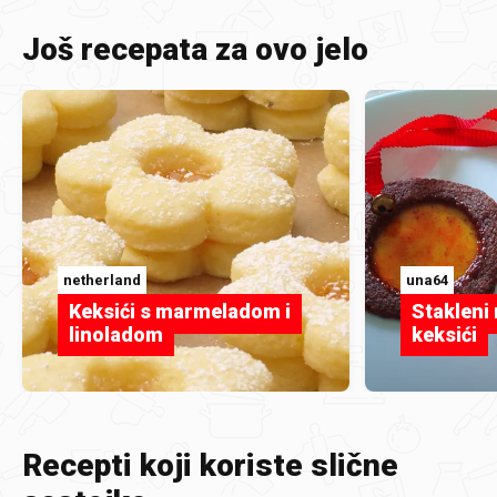
Još recepata za ovo jelo
netherland
una64
Keksići s marmeladom i
Stakleni
linoladom
keksići
Recepti koji koriste slične