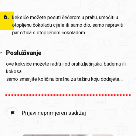
6
.
keksiće možete posuti šećerom u prahu, umoćiti u
otopljenu čokoladu cijele ili samo dio, samo napraviti
par crtica s otopljenom čokoladom….
Posluživanje
ove keksiće možete raditi i od oraha,lješnjaka, badema ili
kokosa….
samo smanjite količinu brašna za težinu koju dodajete….
Prijavi neprimjeren sadržaj