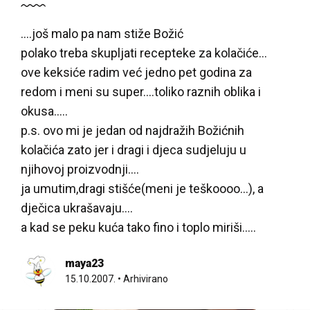
....još malo pa nam stiže Božić
polako treba skupljati recepteke za kolačiće…
ove keksiće radim već jedno pet godina za
redom i meni su super….toliko raznih oblika i
okusa…..
p.s. ovo mi je jedan od najdražih Božićnih
kolačića zato jer i dragi i djeca sudjeluju u
njihovoj proizvodnji….
ja umutim,dragi stišće(meni je teškoooo…), a
dječica ukrašavaju….
a kad se peku kuća tako fino i toplo miriši…..
maya23
15.10.2007.
•
Arhivirano