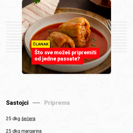
ČLANAK
Što sve možeš pripremiti
od jedne passate?
Sastojci
Priprema
25 dkg
šećera
25 dkg
margarina