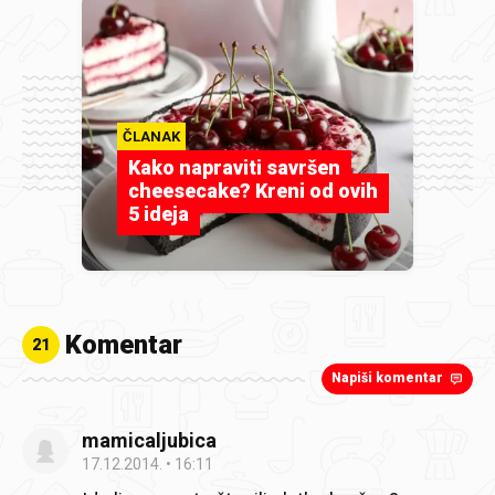
ČLANAK
Kako napraviti savršen
cheesecake? Kreni od ovih
5 ideja
Komentar
21
Napiši komentar
mamicaljubica
17.12.2014.
16:11