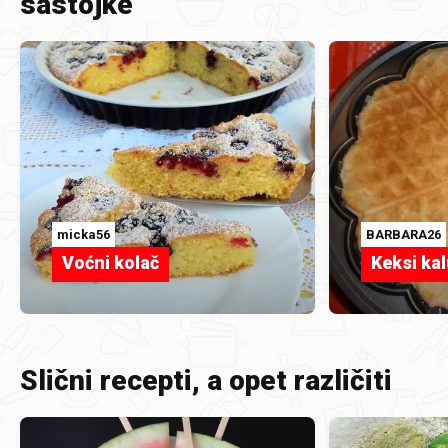
sastojke
micka56
BARBARA26
Voćni kolač
Keksi ka
Slični recepti, a opet različiti