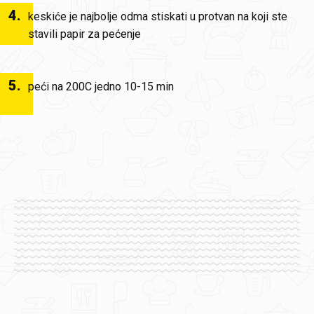
4
.
keskiće je najbolje odma stiskati u protvan na koji ste
stavili papir za pećenje
5
.
peći na 200C jedno 10-15 min