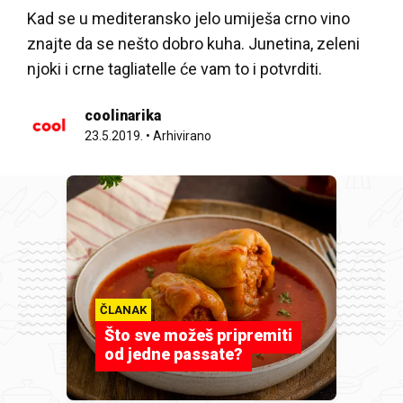
Kad se u mediteransko jelo umiješa crno vino
znajte da se nešto dobro kuha. Junetina, zeleni
njoki i crne tagliatelle će vam to i potvrditi.
coolinarika
23.5.2019.
•
Arhivirano
ČLANAK
Što sve možeš pripremiti
od jedne passate?