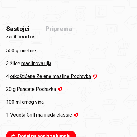
Sastojci
Priprema
za
4 osobe
500 g
junetine
3 žlice
maslinova ulja
4
otkoštićene Zelene masline Podravka
20 g
Pancete Podravka
100 ml
crnog vina
1
Vegeta Grill marinada classic
Dodaj na popis za kupnju