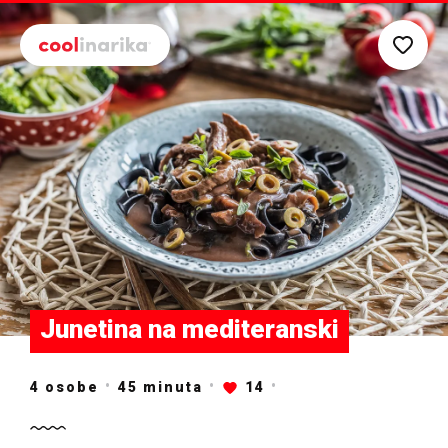
Preskoči na glavni sadržaj
Junetina na mediteranski
4 osobe
45
minuta
14