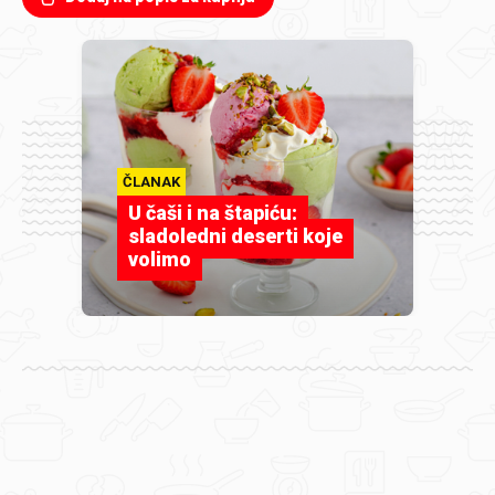
ČLANAK
U čaši i na štapiću:
sladoledni deserti koje
volimo