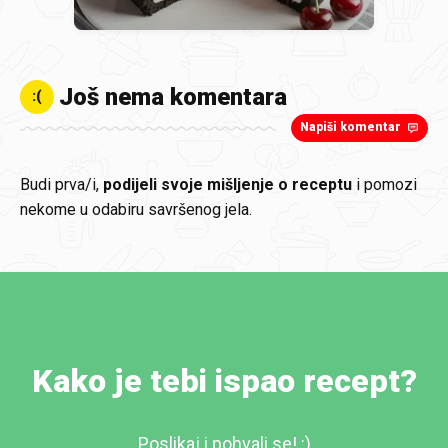
Još nema komentara
:(
Napiši komentar
Budi prva/i,
podijeli svoje mišljenje o receptu
i pomozi
nekome u odabiru savršenog jela.
Kako je tebi ispao recept?
Poslikaj i pohvali se! :)