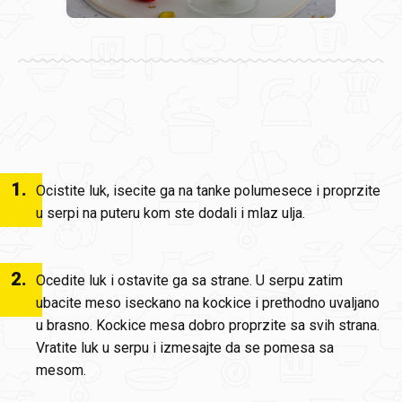
1
.
Ocistite luk, isecite ga na tanke polumesece i proprzite
u serpi na puteru kom ste dodali i mlaz ulja.
2
.
Ocedite luk i ostavite ga sa strane. U serpu zatim
ubacite meso iseckano na kockice i prethodno uvaljano
u brasno. Kockice mesa dobro proprzite sa svih strana.
Vratite luk u serpu i izmesajte da se pomesa sa
mesom.