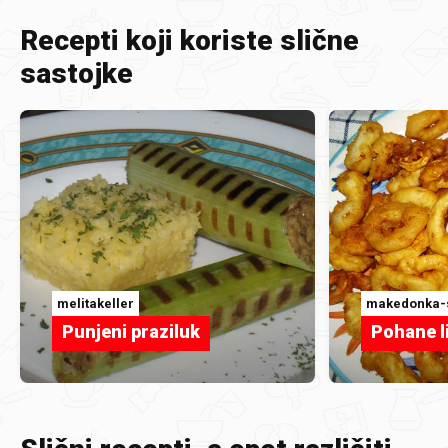
Recepti koji koriste slične
sastojke
melitakeller
makedonka-
Punjeni praziluk
Pohane l