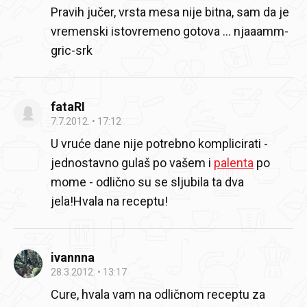
Pravih jučer, vrsta mesa nije bitna, sam da je
vremenski istovremeno gotova ... njaaamm-
gric-srk
fataRI
7.7.2012.
17:12
U vruće dane nije potrebno komplicirati -
jednostavno gulaš po vašem i
palenta
po
mome - odlično su se sljubila ta dva
jela!Hvala na receptu!
ivannna
28.3.2012.
13:17
Cure, hvala vam na odličnom receptu za