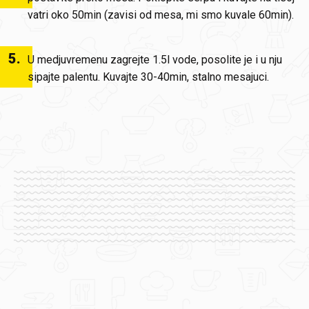
vatri oko 50min (zavisi od mesa, mi smo kuvale 60min).
5
.
U medjuvremenu zagrejte 1.5l vode, posolite je i u nju
sipajte palentu. Kuvajte 30-40min, stalno mesajuci.