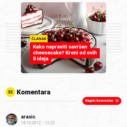
ČLANAK
Kako napraviti savršen
cheesecake? Kreni od ovih
5 ideja
Komentara
55
Napiši komentar
arasic
18.10.2012.
12:22