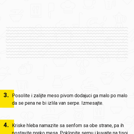
3
.
Posolite i zalijte meso pivom dodajuci ga malo po malo
da se pena ne bi izlila van serpe. Izmesajte.
4
.
Kriske hleba namazite sa senfom sa obe strane, pa ih
postavite preko mesa. Poklopite serpu i kuvajte na tisoj