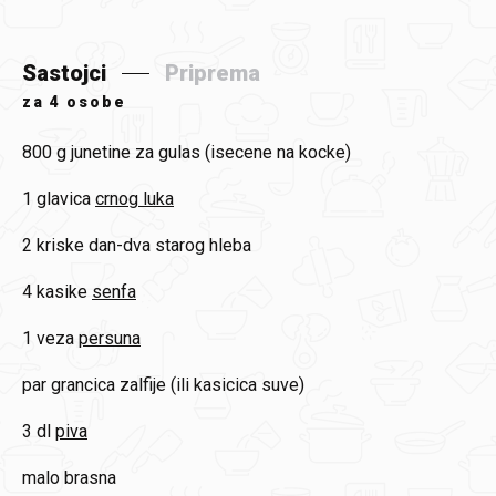
Sastojci
Priprema
za
4 osobe
800 g
junetine za gulas (isecene na kocke)
1 glavica
crnog luka
2 kriske
dan-dva starog hleba
4 kasike
senfa
1 veza
persuna
par grancica zalfije (ili kasicica suve)
3 dl
piva
malo
brasna