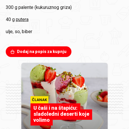
300 g
palente (kukuruznog griza)
40 g
putera
ulje, so, biber
Dodaj na popis za kupnju
ČLANAK
U čaši i na štapiću:
sladoledni deserti koje
volimo