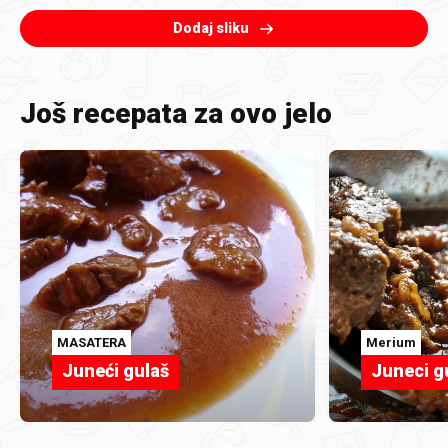
Dodaj sliku
Još recepata za ovo jelo
MASATERA
Merium
Juneći gulaš
Juneci g