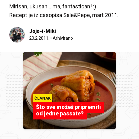
Mirisan, ukusan... ma, fantastican! :)
Recept je iz casopisa Sale&Pepe, mart 2011.
Jojo-i-Miki
20.2.2011.
•
Arhivirano
ČLANAK
Što sve možeš pripremiti
od jedne passate?