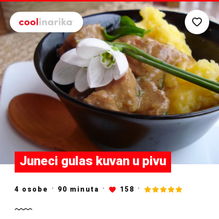
Preskoči na glavni sadržaj
Juneci gulas kuvan u pivu
4 osobe
90
minuta
158