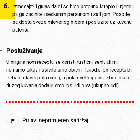
6
.
Izmesajte i gulas da bi se hleb potpuno istopio u njemu,
pa ga zacinite iseckanim persunom i zalfijom. Pospite
sa dosta sveze mlevenog bibera i posluzite uz kuvanu
palentu.
Posluživanje
U originalnom receptu se koristi rusticni senf, ali mi
nemamo takav i stavile smo obicni. Takodje, po receptu bi
trebalo staviti pola crnog, a pola svetlog piva. Zbog malo
duzeg kuvanja dodale smo jos 1dl piva (ukupno 4dl).
Prijavi neprimjeren sadržaj