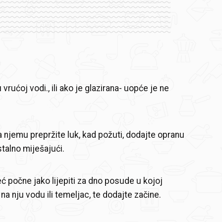
 vrućoj vodi., ili ako je glazirana- uopće je ne
na njemu prepržite luk, kad požuti, dodajte opranu
 stalno miješajući.
eć počne jako lijepiti za dno posude u kojoj
e na nju vodu ili temeljac, te dodajte začine.