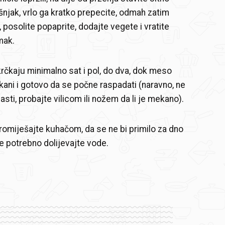
njak, vrlo ga kratko prepecite, odmah zatim
 posolite popaprite, dodajte vegete i vratite
mak.
rčkaju minimalno sat i pol, do dva, dok meso
ni i gotovo da se počne raspadati (naravno, ne
sti, probajte vilicom ili nožem da li je mekano).
miješajte kuhačom, da se ne bi primilo za dno
e potrebno dolijevajte vode.