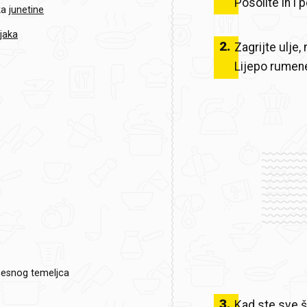
Posolite ih i 
ka
junetine
jaka
2
.
Zagrijte ulje
Lijepo rumene 
mesnog temeljca
3
.
Kad ste sve šn