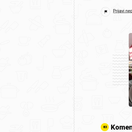
Prijavi ne
Komen
83