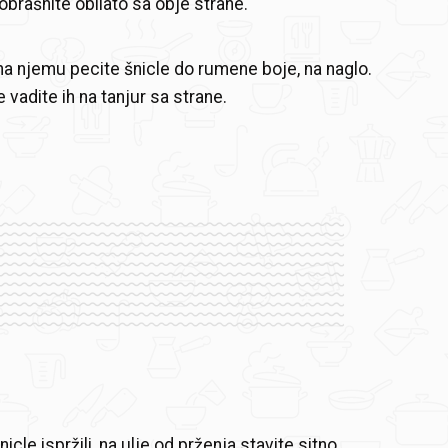
pobrašnite obilato sa obje strane.
, na njemu pecite šnicle do rumene boje, na naglo.
vadite ih na tanjur sa strane.
icle ispržili, na ulje od prženja stavite sitno