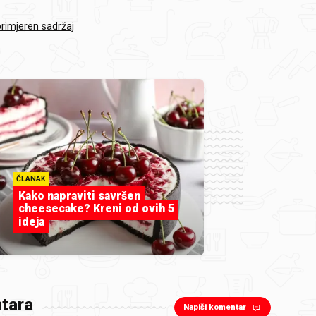
primjeren sadržaj
ČLANAK
Kako napraviti savršen
cheesecake? Kreni od ovih 5
ideja
tara
Napiši komentar