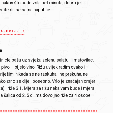
e nakon što bude vrila pet minuta, dobro je
ustite da se sama napuhne.
GALERIJU
e
nicle pašu uz svježu zelenu salatu ili matovilac,
 pivo ili bijelo vino. Rižu uvijek radim ovako i
riješim, nikada se ne raskuha i ne prekuha, ne
vako zrno se dijeli posebno. Vrlo je značajan omjer
a) i riže 3:1. Mjera za rižu neka vam bude i mjera
 šalica od 2, 5 dl ima dovoljno riže za 4 osobe.