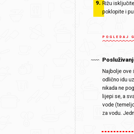
9
.
Rižu isključit
poklopite i p
POGLEDAJ 
Posluživanj
Najbolje ove š
odlično idu uz
nikada ne pog
lijepi se, a s
vode (temeljc
za vodu. Jedna