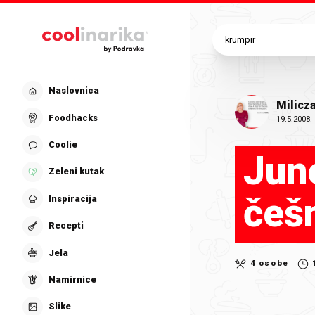
Preskoči na glavni sadržaj
Naslovnica
Milicz
Foodhacks
19.5.2008.
Coolie
Jun
Zeleni kutak
češ
Inspiracija
Recepti
Jela
4 osobe
Namirnice
Slike