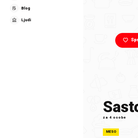
Blog
Ljudi
Sp
Sasto
za
4 osobe
MESO