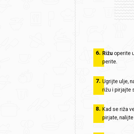
6
.
Rižu
operite u
perite.
7
.
Ugrijte ulje, 
rižu i pirjajte
8
.
Kad se riža v
pirjate, nalijt