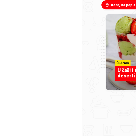
Dodaj na popis
ČLANAK
U čaši i
deserti