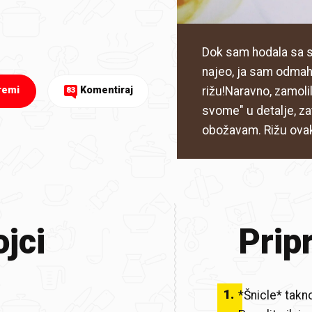
Dok sam hodala sa s
najeo, ja sam odmah 
rižu!Naravno, zamoli
remi
Komentiraj
83
svome" u detalje, zato
obožavam. Rižu ovak
jci
Prip
1
.
*Šnicle* takn