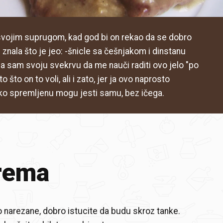
vojim suprugom, kad god bi on rekao da se dobro
znala što je jeo: -šnicle sa češnjakom i dinstanu
la sam svoju svekrvu da me nauči raditi ovo jelo "po
 što on to voli, ali i zato, jer ja ovo naprosto
o spremljenu mogu jesti samu, bez ičega.
rema
o narezane, dobro istucite da budu skroz tanke.