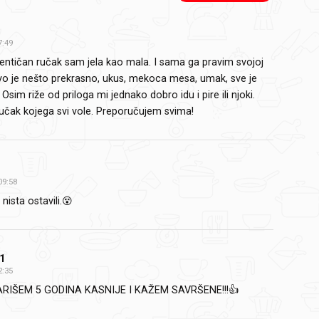
7:49
entičan ručak sam jela kao mala. I sama ga pravim svojoj
 Ovo je nešto prekrasno, ukus, mekoca mesa, umak, sve je
Osim riže od priloga mi jednako dobro idu i pire ili njoki.
učak kojega svi vole. Preporučujem svima!
09:58
nista ostavili.😵
1
2:35
IŠEM 5 GODINA KASNIJE I KAŽEM SAVRŠENE!!!👍