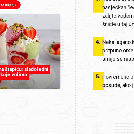
 za kupnju
nasjeckan češ
zalijte vodom,
šnicle u taj u
4
.
Neka lagano k
potpuno omeka
smije se raspa
 na štapiću: sladoledni
 koje volimo
5
.
Povremeno pro
posude, ako j