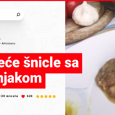
a
•
Arhivirano
eće šnicle sa
njakom
120
minuta
624