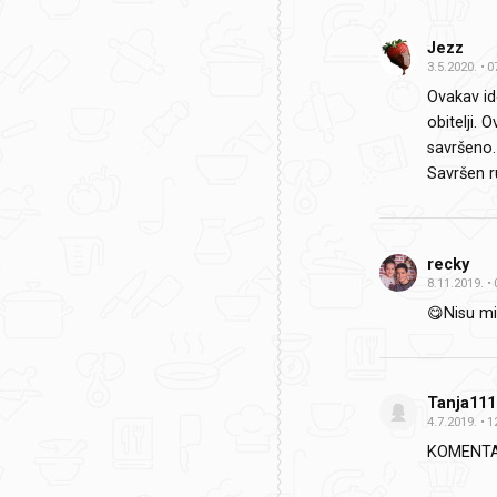
Jezz
3.5.2020.
0
Ovakav id
obitelji.
savršeno. 
Savršen r
recky
8.11.2019.
😋Nisu mi 
Tanja111
4.7.2019.
1
KOMENTAR