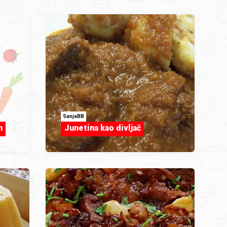
SanjaBB
n
Junetina kao divljač