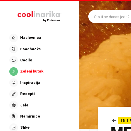
Preskoči na glavni sadržaj
Što ti se danas jede?
Naslovnica
Foodhacks
Coolie
Zeleni kutak
Inspiracija
Recepti
Jela
Namirnice
INS
Slike