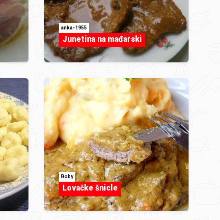
anka-1955
Junetina na mađarski
Boby
Lovačke šnicle