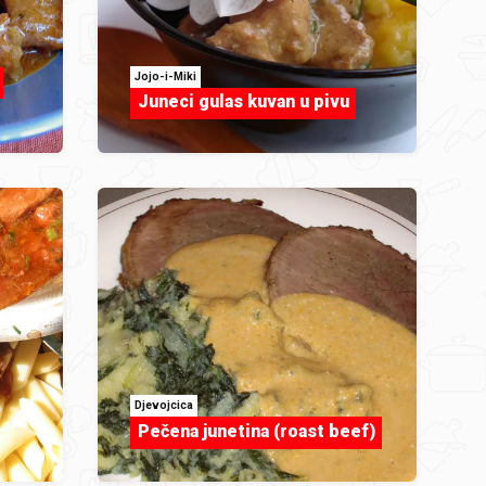
Jojo-i-Miki
Juneci gulas kuvan u pivu
Djevojcica
Pečena junetina (roast beef)