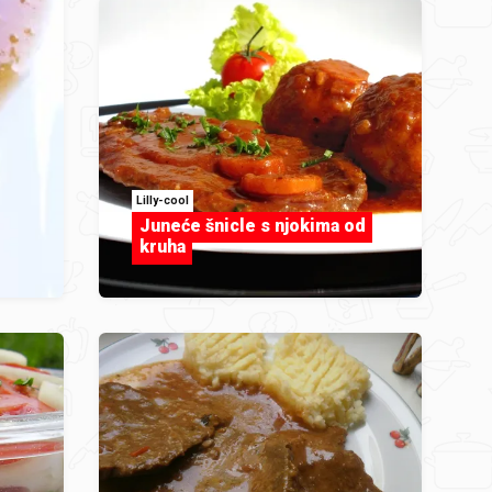
Lilly-cool
Juneće šnicle s njokima od
kruha