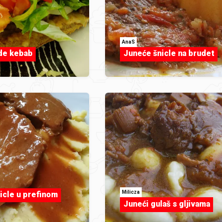
AnaS
e kebab
Juneće šnicle na brudet
Milicza
icle u prefinom
Juneći gulaš s gljivama