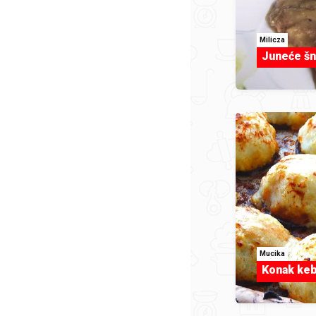
Milicza
Juneće šn
Mucika
Konak ke