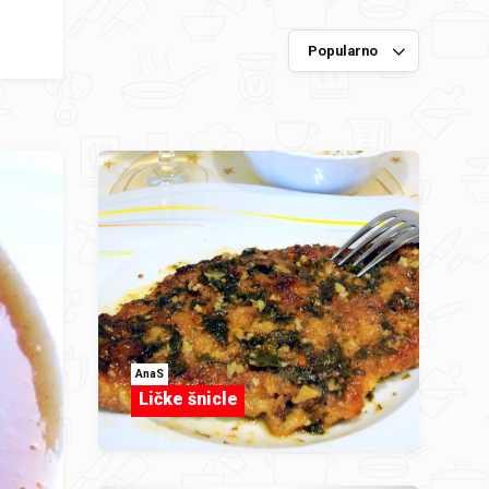
AnaS
Ličke šnicle