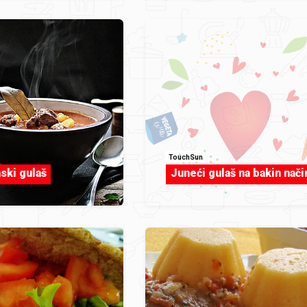
TouchSun
ski gulaš
Juneći gulaš na bakin nači