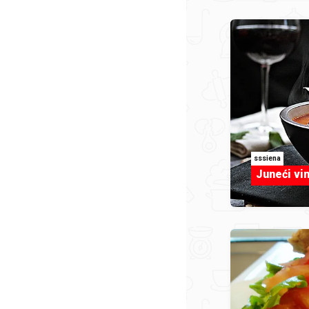
sssiena
Juneći vin