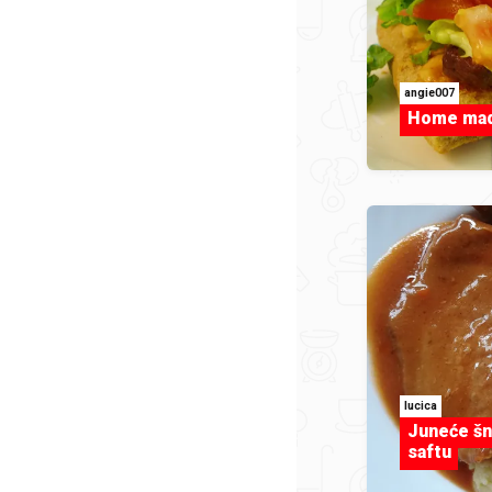
angie007
Home mad
lucica
Juneće šn
saftu