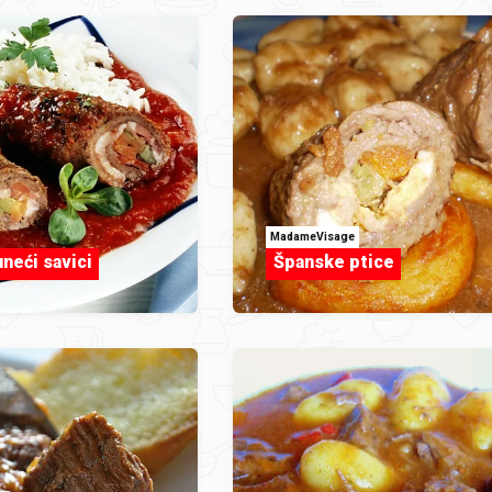
MadameVisage
uneći savici
Španske ptice