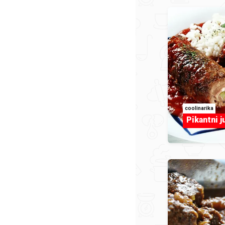
coolinarika
Pikantni j