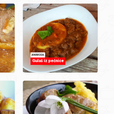
ANIMODA
Gulaš iz pećnice