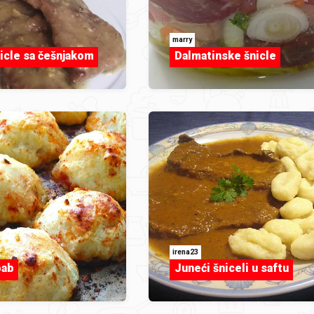
marry
icle sa češnjakom
Dalmatinske šnicle
irena23
bab
Juneći šniceli u saftu