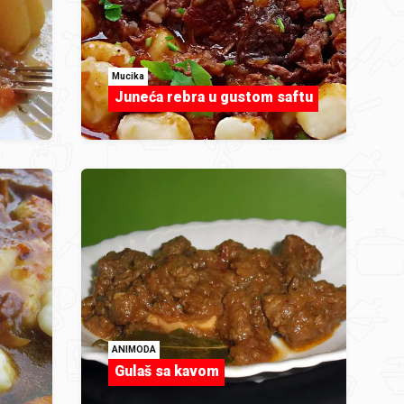
Mucika
Juneća rebra u gustom saftu
ANIMODA
Gulaš sa kavom