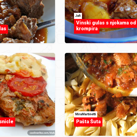
Jafi
Vinski gulas s njokama od
las
krompira
MiraMartinetti
snicle
Pašta Šuta