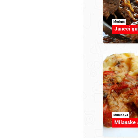
Merium
Juneci gu
Milicaa74
Milanske 