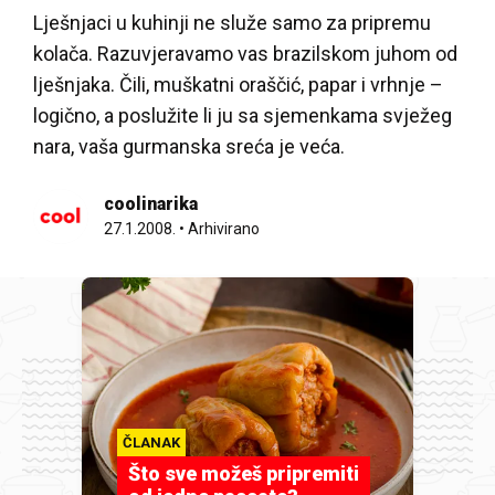
Lješnjaci u kuhinji ne služe samo za pripremu
kolača. Razuvjeravamo vas brazilskom juhom od
lješnjaka. Čili, muškatni oraščić, papar i vrhnje –
logično, a poslužite li ju sa sjemenkama svježeg
nara, vaša gurmanska sreća je veća.
coolinarika
27.1.2008.
•
Arhivirano
ČLANAK
Što sve možeš pripremiti