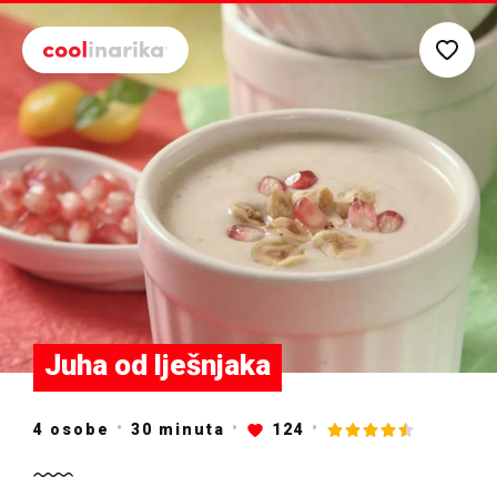
Preskoči na glavni sadržaj
Juha od lješnjaka
4 osobe
30
minuta
124