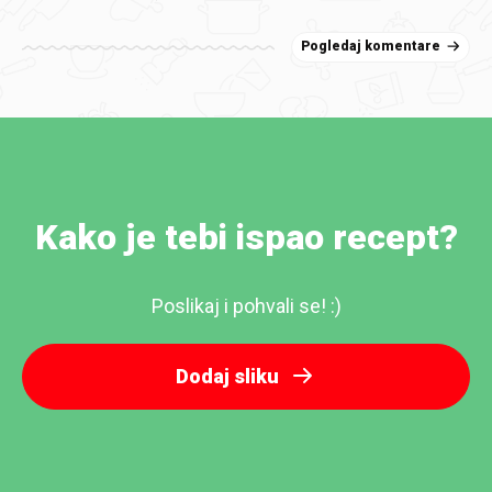
Pogledaj komentare
Kako je tebi ispao recept?
Poslikaj i pohvali se! :)
Dodaj sliku