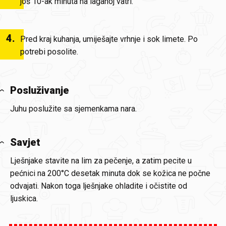
još 10-ak minuta na laganoj vatri.
4
.
Pred kraj kuhanja, umiješajte vrhnje i sok limete. Po
potrebi posolite.
Posluživanje
Juhu poslužite sa sjemenkama nara.
Savjet
Lješnjake stavite na lim za pečenje, a zatim pecite u
pećnici na 200°C desetak minuta dok se kožica ne počne
odvajati. Nakon toga lješnjake ohladite i očistite od
ljuskica.