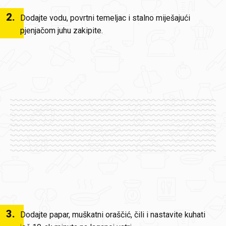
2
.
Dodajte vodu, povrtni temeljac i stalno miješajući
pjenjačom juhu zakipite.
3
.
Dodajte papar, muškatni oraščić, čili i nastavite kuhati