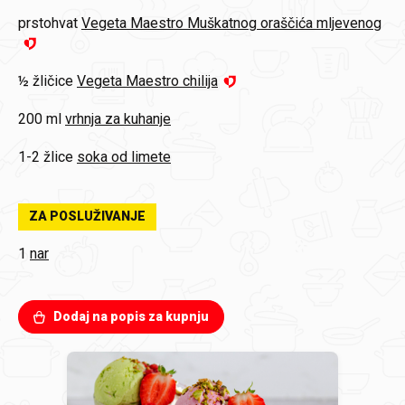
prstohvat
Vegeta Maestro Muškatnog oraščića mljevenog
½ žličice
Vegeta Maestro chilija
200 ml
vrhnja za kuhanje
1-2 žlice
soka od limete
ZA POSLUŽIVANJE
1
nar
Dodaj na popis za kupnju