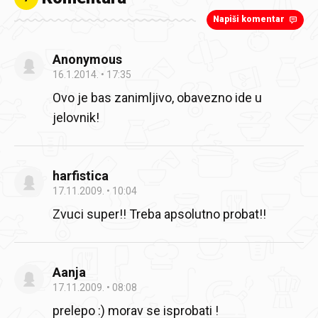
Napiši komentar
Anonymous
16.1.2014.
17:35
Ovo je bas zanimljivo, obavezno ide u
jelovnik!
harfistica
17.11.2009.
10:04
Zvuci super!! Treba apsolutno probat!!
Aanja
17.11.2009.
08:08
prelepo :)
morav se isprobati !