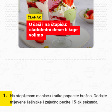
ČLANAK
U čaši i na štapiću:
sladoledni deserti koje
volimo
1
.
Na otopljenom maslacu kratko popecite brašno. Dodajte
mljevene lješnjake i zajedno pecite 15-ak sekunda.