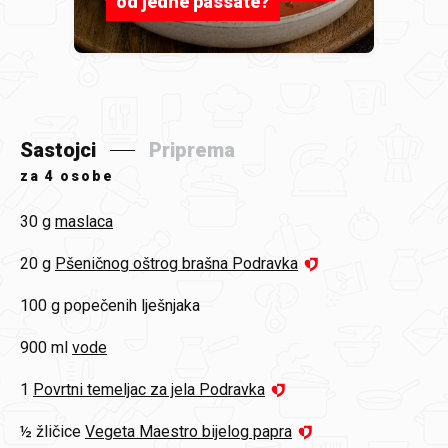
od jedne passate?
Sastojci
Priprema
za
4 osobe
30 g
maslaca
20 g
Pšeničnog oštrog brašna Podravka
100 g
popečenih lješnjaka
900 ml
vode
1
Povrtni temeljac za jela Podravka
½ žličice
Vegeta Maestro bijelog papra