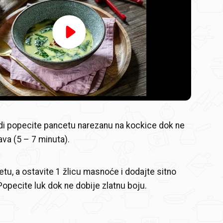
Video
Player
is
loading.
di popecite pancetu narezanu na kockice dok ne
va (5 – 7 minuta).
etu, a ostavite 1 žlicu masnoće i dodajte sitno
Popecite luk dok ne dobije zlatnu boju.