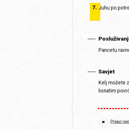
7
.
Juhu po potre
Posluživanj
Pancetu ravno
Savjet
Kelj možete z
lisnatim po
Prijavi ne