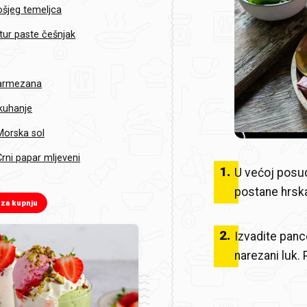
šjeg temeljca
ur paste češnjak
parmezana
 kuhanje
Morska sol
rni papar mljeveni
1
.
U većoj posu
postane hrska
 za kupnju
2
.
Izvadite panc
narezani luk. 