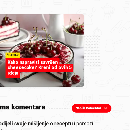
ČLANAK
Kako napraviti savršen
cheesecake? Kreni od ovih 5
ideja
ema komentara
Napiši komentar
odijeli svoje mišljenje o receptu
i pomozi