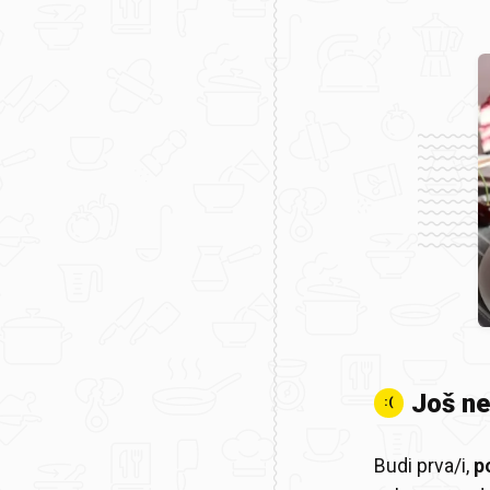
Još n
:(
Budi prva/i,
p