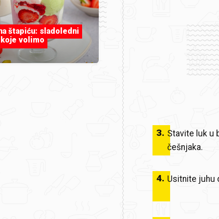
 na štapiću: sladoledni
 koje volimo
3
.
Stavite luk u
češnjaka.
4
.
Usitnite juhu