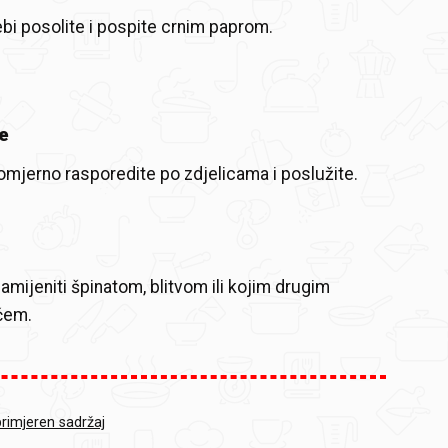
bi posolite i pospite crnim paprom.
e
mjerno rasporedite po zdjelicama i poslužite.
amijeniti špinatom, blitvom ili kojim drugim
vrćem.
primjeren sadržaj