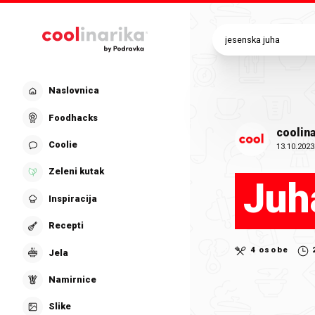
Preskoči na glavni sadržaj
Naslovnica
Foodhacks
coolina
Coolie
13.10.2023
Zeleni kutak
Juh
Inspiracija
Recepti
4 osobe
Jela
Namirnice
Slike