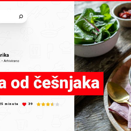
rika
.
•
Arhivirano
a od češnjaka
25
minuta
39