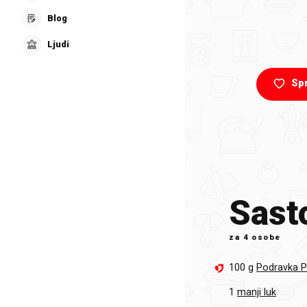
Blog
Ljudi
Sp
Sasto
za
4 osobe
100 g
Podravka 
1
manji luk