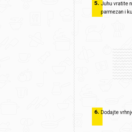
5
.
Juhu vratite n
parmezan i ku
6
.
Dodajte vrhnj