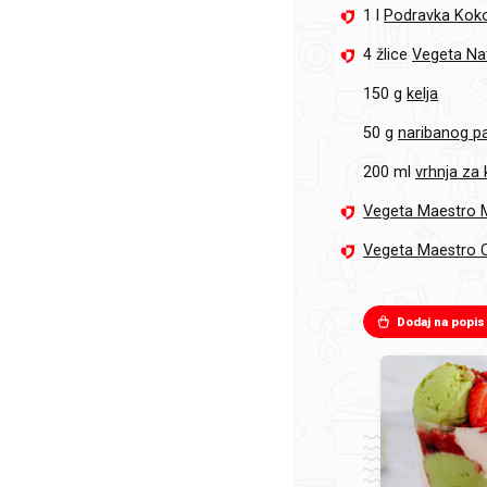
1 l
Podravka Koko
4 žlice
Vegeta Nat
150 g
kelja
50 g
naribanog 
200 ml
vrhnja za
Vegeta Maestro 
Vegeta Maestro C
Dodaj na popis