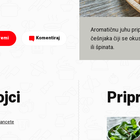
Aromatičnu juhu prip
češnjaka čiji se oku
remi
Komentiraj
ili špinata.
jci
Prip
Pancete