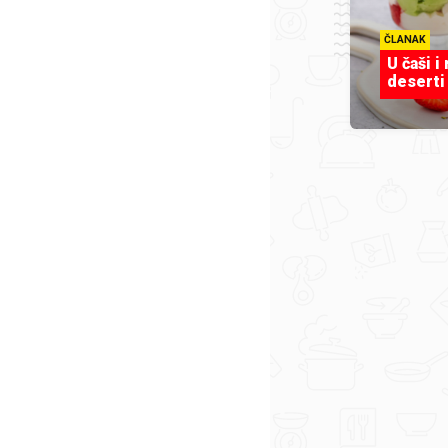
ČLANAK
U čaši i
deserti