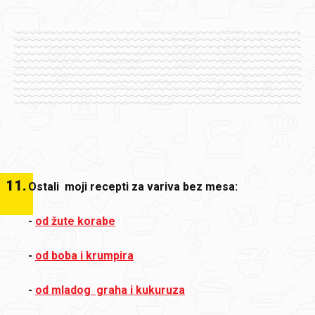
11
.
Ostali moji recepti za variva bez mesa:
-
od žute korabe
-
od boba i krumpira
-
od mladog graha i kukuruza