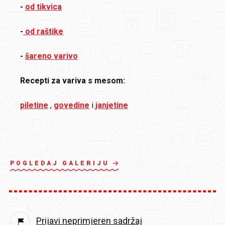
-
od tikvica
-
od raštike
-
šareno varivo
Recepti za variva s mesom:
piletine
,
govedine
i
janjetine
POGLEDAJ GALERIJU
Prijavi neprimjeren sadržaj