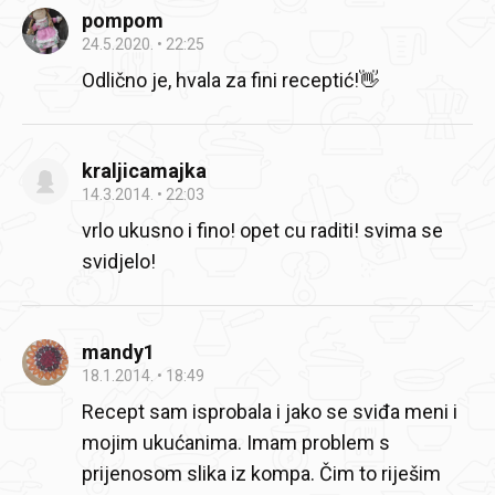
pompom
24.5.2020.
22:25
Odlično je, hvala za fini receptić!👋
kraljicamajka
14.3.2014.
22:03
vrlo ukusno i fino! opet cu raditi! svima se
svidjelo!
mandy1
18.1.2014.
18:49
Recept sam isprobala i jako se sviđa meni i
mojim ukućanima. Imam problem s
prijenosom slika iz kompa. Čim to riješim