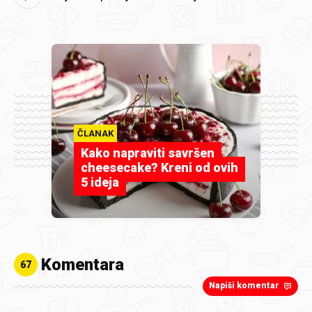
ČLANAK
Kako napraviti savršen
cheesecake? Kreni od ovih
5 ideja
Komentara
67
Napiši komentar