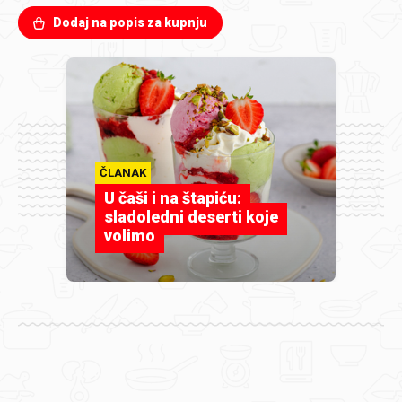
Dodaj na popis za kupnju
ČLANAK
U čaši i na štapiću:
sladoledni deserti koje
volimo