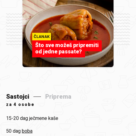
ČLANAK
Što sve možeš pripremiti
od jedne passate?
Sastojci
Priprema
za
4 osobe
15-20 dag
ječmene kaše
50 dag
boba