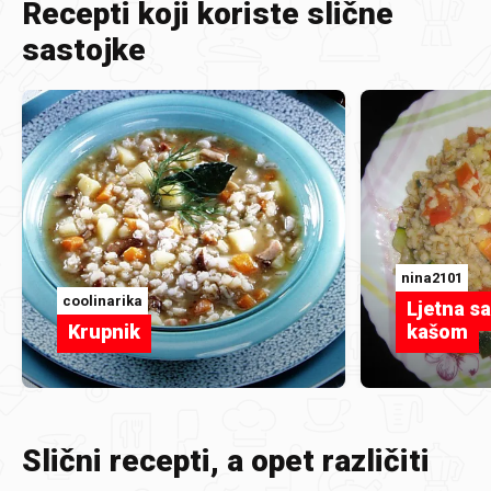
Recepti koji koriste slične
sastojke
nina2101
coolinarika
Ljetna s
Krupnik
kašom
Slični recepti, a opet različiti