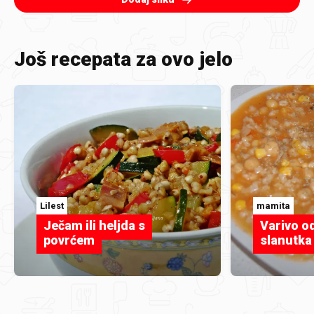
Još recepata za ovo jelo
Lilest
mamita
Ječam ili heljda s
Varivo od
povrćem
slanutka