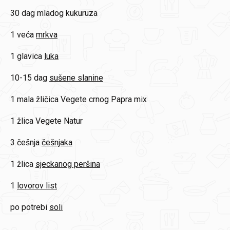
30 dag
mladog kukuruza
1 veća
mrkva
1 glavica
luka
10-15 dag
sušene slanine
1 mala žličica
Vegete crnog Papra mix
1 žlica
Vegete Natur
3 češnja
češnjaka
1 žlica
sjeckanog peršina
1
lovorov list
po potrebi
soli