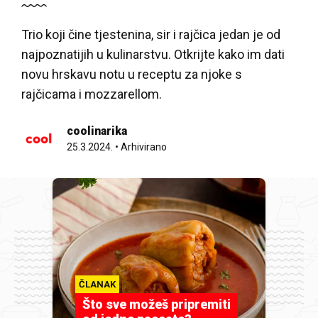
Trio koji čine tjestenina, sir i rajčica jedan je od
najpoznatijih u kulinarstvu. Otkrijte kako im dati
novu hrskavu notu u receptu za njoke s
rajčicama i mozzarellom.
coolinarika
25.3.2024.
•
Arhivirano
ČLANAK
Što sve možeš pripremiti