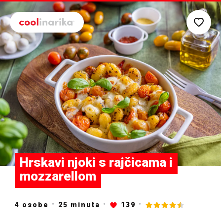
Preskoči na glavni sadržaj
Hrskavi njoki s rajčicama i
mozzarellom
4 osobe
25
minuta
139