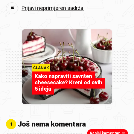
Prijavi neprimjeren sadržaj
ČLANAK
Kako napraviti savršen
cheesecake? Kreni od ovih
5 ideja
Još nema komentara
:(
Napiši komentar