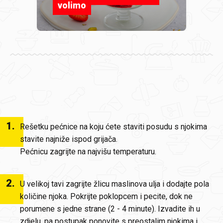
volimo
1
.
Rešetku pećnice na koju ćete staviti posudu s njokima
stavite najniže ispod grijača.
Pećnicu zagrijte na najvišu temperaturu.
2
.
U velikoj tavi zagrijte žlicu maslinova ulja i dodajte pola
količine njoka. Pokrijte poklopcem i pecite, dok ne
porumene s jedne strane (2 - 4 minute). Izvadite ih u
zdjelu, pa postupak ponovite s preostalim njokima i