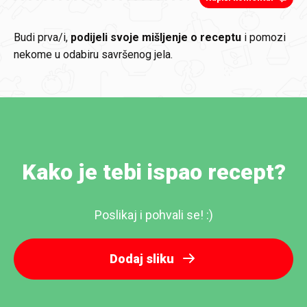
Budi prva/i,
podijeli svoje mišljenje o receptu
i pomozi
nekome u odabiru savršenog jela.
Kako je tebi ispao recept?
Poslikaj i pohvali se! :)
Dodaj sliku