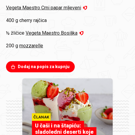
Vegeta Maestro Crni papar mljeveni
400 g
cherry rajčica
½ žličice
Vegeta Maestro Bosiljka
200 g
mozzarelle
Dodaj na popis za kupnju
ČLANAK
U čaši i na štapiću:
sladoledni deserti koje