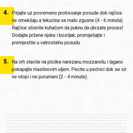
4
.
Pirjajte uz povremeno protresanje posude dok rajčice
ne omekšaju a tekućina se malo zgusne (4 - 6 minuta).
Rajčice stisnite kuhačom da puknu da ubrzate proces!
Dodajte pržene njoke i bosiljak, promiješajte i
premjestite u vatrostalnu posudu.
5
.
Na vrh stavite na ploške narezanu mozzarellu i lagano
pokapajte maslinovim uljem. Pecite u pećnici dok se sir
ne otopi i ne porumeni (2 - 4 minute).