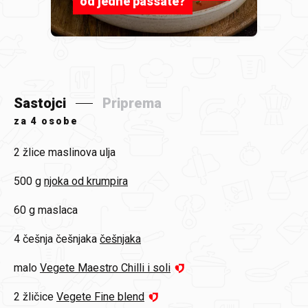
od jedne passate?
Sastojci
Priprema
za
4 osobe
2 žlice
maslinova ulja
500 g
njoka od krumpira
60 g
maslaca
4 češnja češnjaka
češnjaka
malo
Vegete Maestro Chilli i soli
2 žličice
Vegete Fine blend