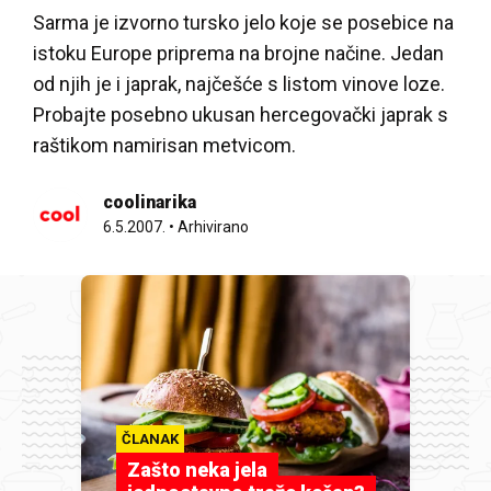
Sarma je izvorno tursko jelo koje se posebice na
istoku Europe priprema na brojne načine. Jedan
od njih je i japrak, najčešće s listom vinove loze.
Probajte posebno ukusan hercegovački japrak s
raštikom namirisan metvicom.
coolinarika
6.5.2007.
•
Arhivirano
ČLANAK
Zašto neka jela