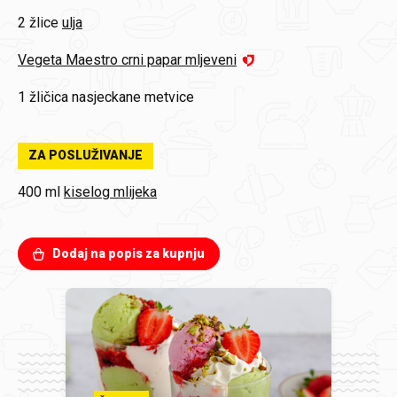
2 žlice
ulja
Vegeta Maestro crni papar mljeveni
1 žličica
nasjeckane metvice
ZA POSLUŽIVANJE
400 ml
kiselog mlijeka
Dodaj na popis za kupnju