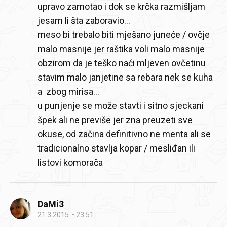
upravo zamotao i dok se krčka razmišljam
jesam li šta zaboravio...
meso bi trebalo biti mješano juneće / ovčje
malo masnije jer raštika voli malo masnije
obzirom da je teško naći mljeven ovčetinu
stavim malo janjetine sa rebara nek se kuha
a zbog mirisa...
u punjenje se može stavti i sitno sjeckani
špek ali ne previše jer zna preuzeti sve
okuse, od začina definitivno ne menta ali se
tradicionalno stavlja kopar / mesliđan ili
listovi komorača
DaMi3
21.3.2015.
23:51