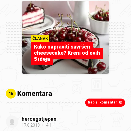
ČLANAK
Kako napraviti savršen
cheesecake? Kreni od ovih
5 ideja
Komentara
16
Napiši komentar
hercegstjepan
17.8.2018.
14:11