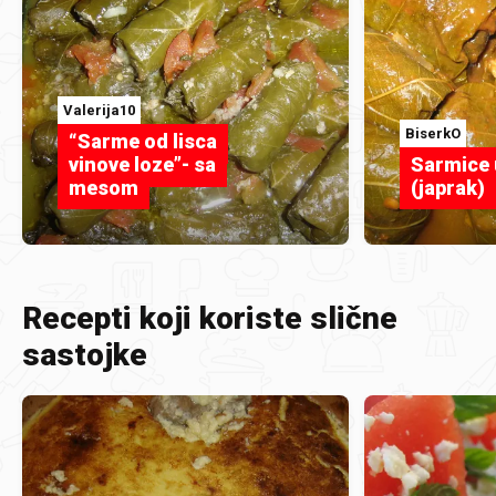
Valerija10
BiserkO
“Sarme od lisca
vinove loze”- sa
Sarmice u
mesom
(japrak)
Recepti koji koriste slične
sastojke