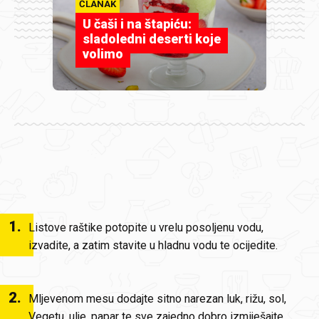
ČLANAK
U čaši i na štapiću:
sladoledni deserti koje
volimo
1
.
Listove raštike potopite u vrelu posoljenu vodu,
izvadite, a zatim stavite u hladnu vodu te ocijedite.
2
.
Mljevenom mesu dodajte sitno narezan luk, rižu, sol,
Vegetu, ulje, papar te sve zajedno dobro izmiješajte.