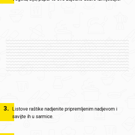
3
.
Listove raštike nadjenite pripremljenim nadjevom i
savijte ih u sarmice.