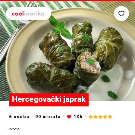
Preskoči na glavni sadržaj
Hercegovački japrak
6 osoba
90
minuta
136