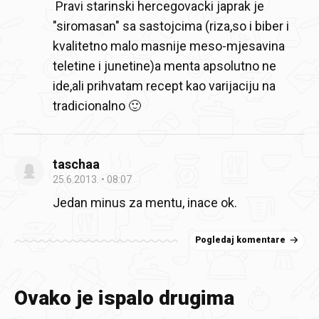
Pravi starinski hercegovacki japrak je
"siromasan" sa sastojcima (riza,so i biber i
kvalitetno malo masnije meso-mjesavina
teletine i junetine)a menta apsolutno ne
ide,ali prihvatam recept kao varijaciju na
tradicionalno 🙂
taschaa
25.6.2013.
08:07
Jedan minus za mentu, inace ok.
Pogledaj komentare
Ovako je ispalo drugima