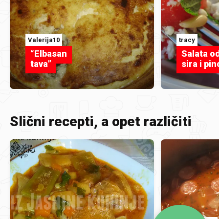
Valerija10
tracy
“Elbasan
Salata od
tava”
sira i pin
Slični recepti, a opet različiti