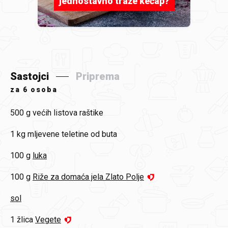
jednostavno traže kečap?
Sastojci
Priprema
za
6 osoba
500 g
većih listova raštike
1 kg
mljevene teletine od buta
100 g
luka
100 g
Riže za domaća jela Zlato Polje
sol
1 žlica
Vegete