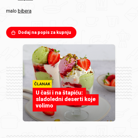
malo
bibera
Dodaj na popis za kupnju
ČLANAK
U čaši i na štapiću:
sladoledni deserti koje
volimo