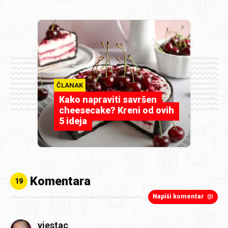
ČLANAK
Kako napraviti savršen
cheesecake? Kreni od ovih
5 ideja
Komentara
19
Napiši komentar
vjestac