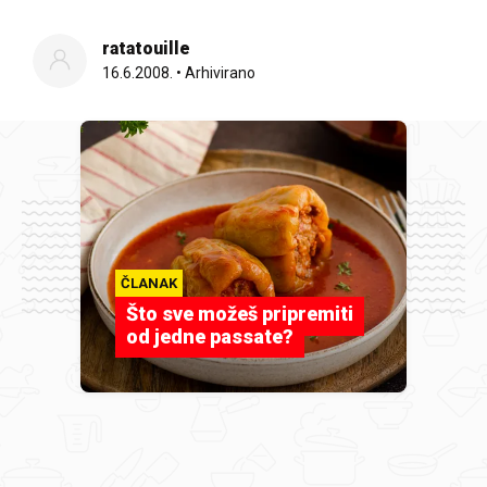
ratatouille
16.6.2008.
•
Arhivirano
ČLANAK
Što sve možeš pripremiti
od jedne passate?