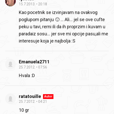
15.7.2013.
20:18
Kao pocetnik se izvinjavam na ovakvog
poglupom pitanju 🙂 ... Ali... jel se ove cufte
peku u tavi, rerni ili da ih proprzim i kuvam u
paradaiz sosu... jer sve mi opcije pasu,ali me
interesuje koja je najbolja :S
Emanuela2711
25.7.2012.
07:56
Hvala :D
ratatouille
Autor
25.7.2012.
04:21
10 gr