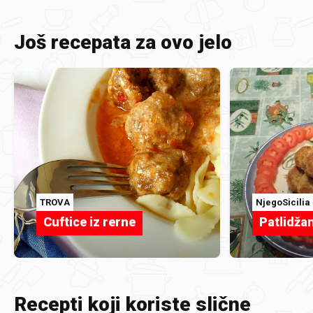
Još recepata za ovo jelo
TROVA
NjegoSicilia
Cuftice iz rerne
Patlidžan
Recepti koji koriste slične