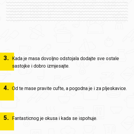
3
.
Kada je masa dovoljno odstojala dodajte sve ostale
sastojke i dobro izmjesajte.
4
.
Od te mase pravite cufte, a pogodna je i za pljeskavice.
5
.
Fantasticnog je okusa i kada se ispohuje.