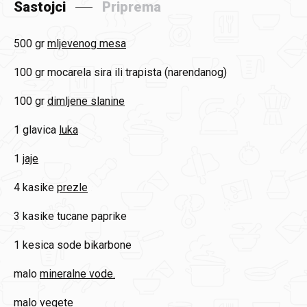
Sastojci
Priprema
500 gr
mljevenog mesa
100 gr
mocarela sira ili trapista (narendanog)
100 gr
dimljene slanine
1 glavica
luka
1
jaje
4 kasike
prezle
3 kasike
tucane paprike
1
kesica sode bikarbone
malo
mineralne vode.
malo
vegete