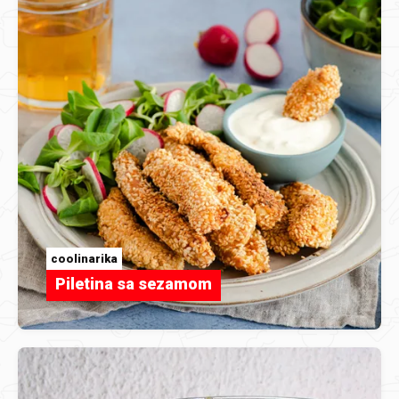
coolinarika
Piletina sa sezamom