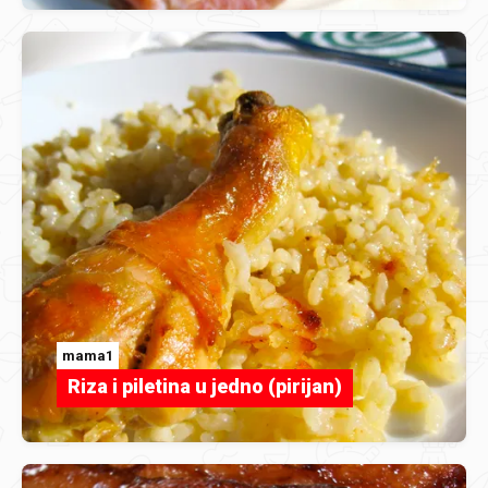
mama1
Riza i piletina u jedno (pirijan)