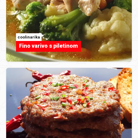
coolinarika
Fino varivo s piletinom