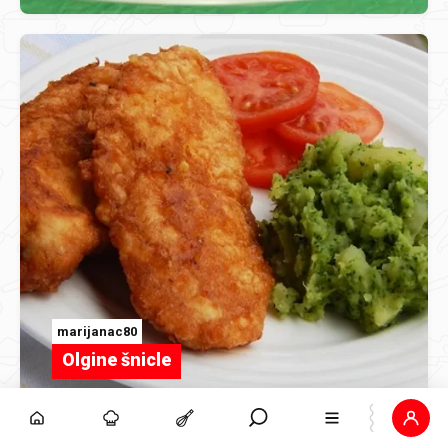
marijanac80
Olgine šnicle