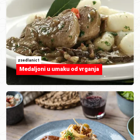
zsedlanic1
Medaljoni u umaku od vrganja