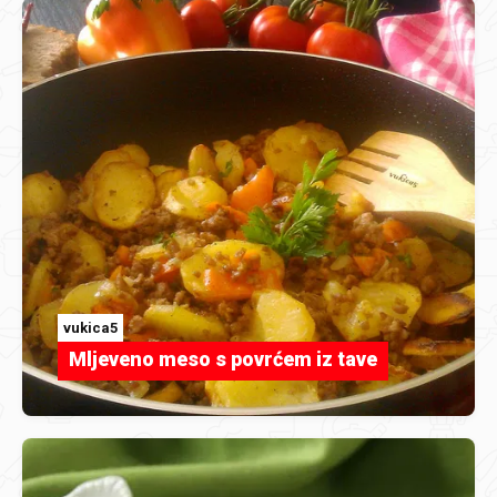
vukica5
Mljeveno meso s povrćem iz tave