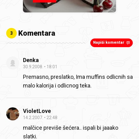
Komentara
3
Napiši komentar
Denka
30.9.2008.
18:01
Premasno, preslatko, Ima muffins odlicnih sa
malo kalorija i odlicnog teka.
VioletLove
14.2.2007.
22:48
malčice previše šećera.. ispali bi jaaako
slatki.