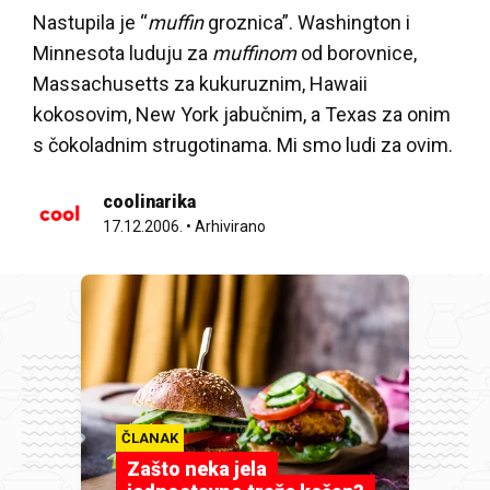
Nastupila je “
muffin
groznica”. Washington i
Minnesota luduju za
muffinom
od borovnice,
Massachusetts za kukuruznim, Hawaii
kokosovim, New York jabučnim, a Texas za onim
s čokoladnim strugotinama. Mi smo ludi za ovim.
coolinarika
17.12.2006.
•
Arhivirano
ČLANAK
Zašto neka jela