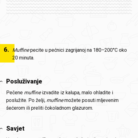
6
.
Muffine
pecite u pećnici zagrijanoj na 180–200°C oko
20 minuta.
Posluživanje
Pečene
muffine
izvadite iz kalupa, malo ohladite i
poslužite. Po želji,
muffine
možete posuti mljevenim
šećerom ili preliti čokoladnom glazurom.
Savjet