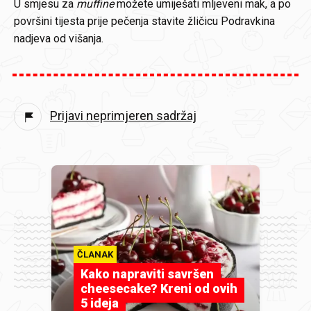
U smjesu za
muffine
možete umiješati mljeveni mak, a po
površini tijesta prije pečenja stavite žličicu Podravkina
nadjeva od višanja.
Prijavi neprimjeren sadržaj
ČLANAK
Kako napraviti savršen
cheesecake? Kreni od ovih
5 ideja