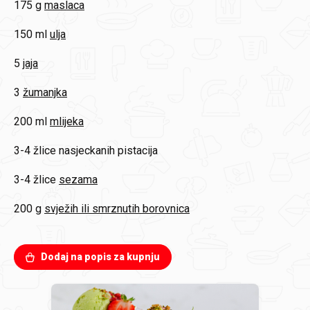
175 g
maslaca
150 ml
ulja
5
jaja
3
žumanjka
200 ml
mlijeka
3-4 žlice
nasjeckanih pistacija
3-4 žlice
sezama
200 g
svježih ili smrznutih borovnica
Dodaj na popis za kupnju