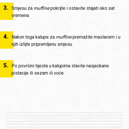
3
.
Smjesu za
muffine
pokrijte i ostavite stajati oko sat
vremena.
4
.
Nakon toga kalupe za
muffine
premažite maslacem i u
njih izlijte pripremljenu smjesu.
5
.
Po površini tijesta u kalupima stavite nasjeckane
pistacije ili sezam ili voće.