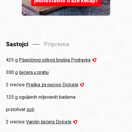
jednostavno traže kečap?
Sastojci
Priprema
425 g
Pšeničnog oštrog brašna Podravka
300 g
šećera u prahu
2 vrećice
Praška za pecivo Dolcela
125 g
oguljenih mljevenih badema
prstohvat
soli
2 vrećice
Vanilin šećera Dolcela