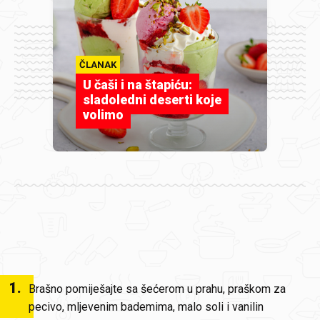
ČLANAK
U čaši i na štapiću:
sladoledni deserti koje
volimo
1
.
Brašno pomiješajte sa šećerom u prahu, praškom za
pecivo, mljevenim bademima, malo soli i vanilin