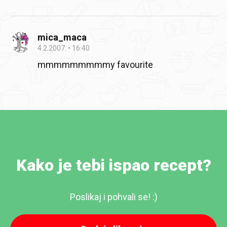
mica_maca
4.2.2007.
16:40
mmmmmmmmmy favourite
Kako je tebi ispao recept?
Poslikaj i pohvali se! :)