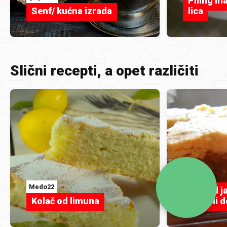
Piling m
Senf/ kućna izrada
lica
Slični recepti, a opet različiti
MiraK
Medo22
Pita od j
Kolač od limuna
probali 