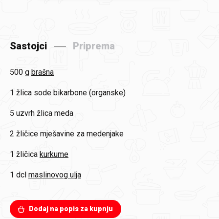
Sastojci
Priprema
500 g
brašna
1 žlica
sode bikarbone (organske)
5 uzvrh žlica
meda
2 žličice
mješavine za medenjake
1 žličica
kurkume
1 dcl
maslinovog ulja
Dodaj na popis za kupnju