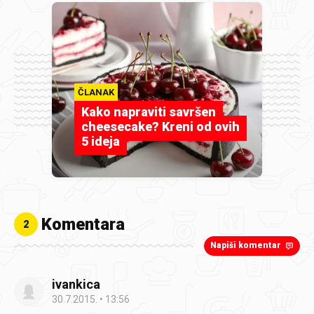
ČLANAK
Kako napraviti savršen
cheesecake? Kreni od ovih
5 ideja
Komentara
2
Napiši komentar
ivankica
30.7.2015.
13:56