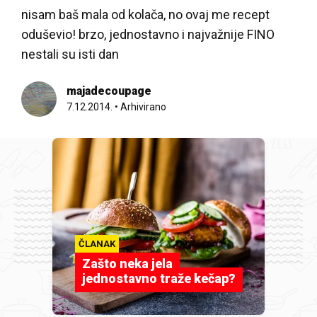
nisam baš mala od kolača, no ovaj me recept
oduševio! brzo, jednostavno i najvažnije FINO
nestali su isti dan
majadecoupage
7.12.2014.
•
Arhivirano
ČLANAK
Zašto neka jela
jednostavno traže kečap?