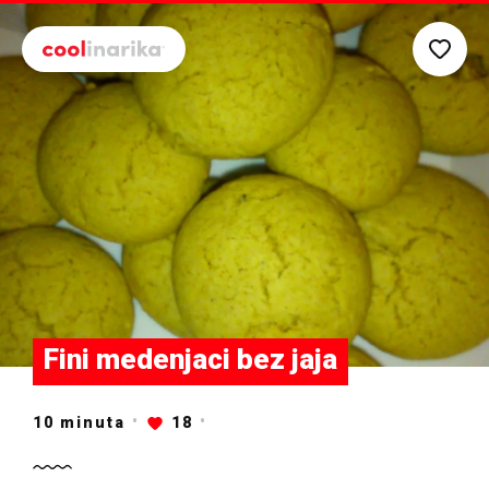
Preskoči na glavni sadržaj
Fini medenjaci bez jaja
10
minuta
18