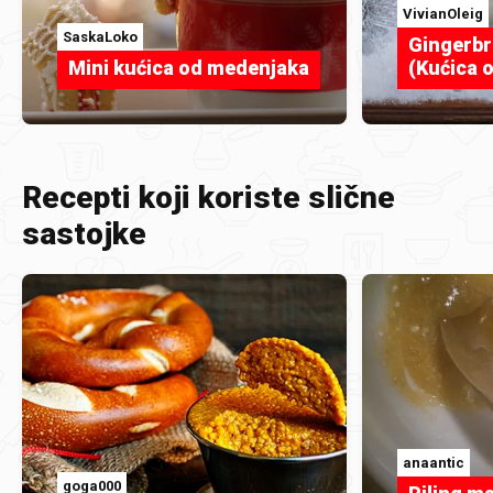
VivianOleig
SaskaLoko
Gingerb
Mini kućica od medenjaka
(Kućica 
Recepti koji koriste slične
sastojke
anaantic
goga000