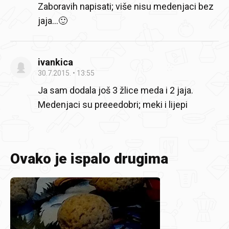
Zaboravih napisati; više nisu medenjaci bez
jaja...🙂
ivankica
30.7.2015.
13:55
Ja sam dodala još 3 žlice meda i 2 jaja.
Medenjaci su preeedobri; meki i lijepi
Ovako je ispalo drugima