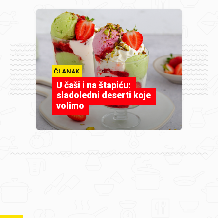
ČLANAK
U čaši i na štapiću:
sladoledni deserti koje
volimo