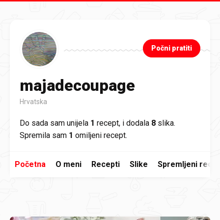
Preskoči na glavni sadržaj
Počni pratiti
majadecoupage
Hrvatska
Do sada sam unijela
1
recept, i dodala
8
slika.
Spremila sam
1
omiljeni recept.
Početna
O meni
Recepti
Slike
Spremljeni recep