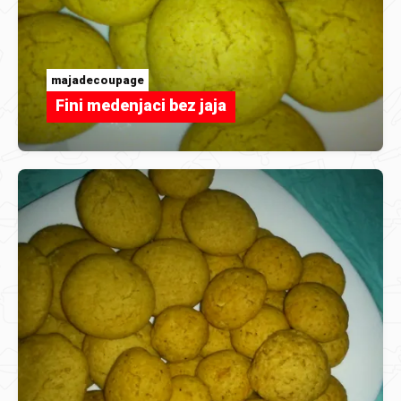
majadecoupage
Fini medenjaci bez jaja