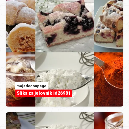
majadecoupage
Slika za jelovnik id26981