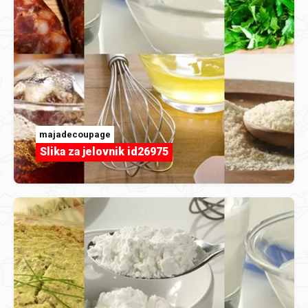
majadecoupage
Slika za jelovnik id26975