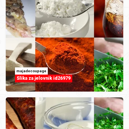
majadecoupage
Slika za jelovnik id26979