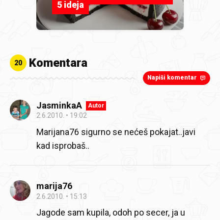
5 ideja
Komentara
20
Napiši komentar
JasminkaA
Autor
2.6.2010.
19:02
Marijana76 sigurno se nećeš pokajat..javi
kad isprobaš..
marija76
2.6.2010.
15:13
Jagode sam kupila, odoh po secer, ja u