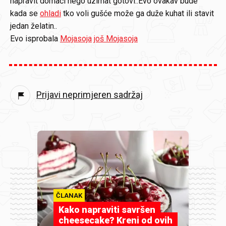
napravit domaći nego uzimat gotovi..Evo ovakav bude
kada se
ohladi
tko voli gušće može ga duže kuhat ili stavit
jedan želatin..
Evo isprobala
Mojasoja
još Mojasoja
Prijavi neprimjeren sadržaj
ČLANAK
Kako napraviti savršen
cheesecake? Kreni od ovih