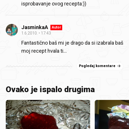
isprobavanje ovog recepta:))
JasminkaA
Autor
1.6.2010.
17:43
Fantastično baš mi je drago da si izabrala baš
moj recept hvala ti…
Pogledaj komentare
Ovako je ispalo drugima