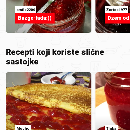
smile2204
Zorica1977
Bazgo-lada:))
Dzem od
Recepti koji koriste slične
sastojke
Mucho
Thika