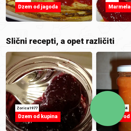
Dzem od jagoda
Marmela
Slični recepti, a opet različiti
Zorica1977
sanjas1984
Dzem od kupina
Džem od 