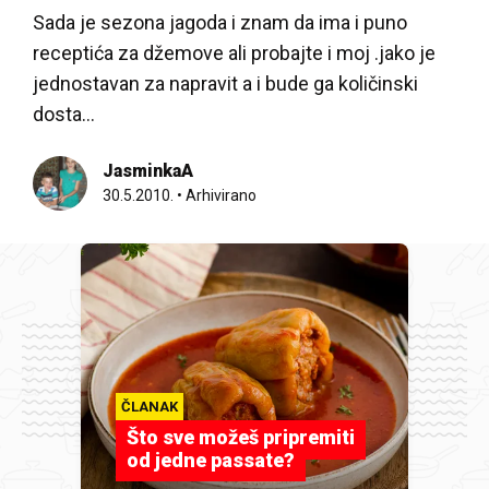
Sada je sezona jagoda i znam da ima i puno
receptića za džemove ali probajte i moj .jako je
jednostavan za napravit a i bude ga količinski
dosta…
JasminkaA
30.5.2010.
•
Arhivirano
ČLANAK
Što sve možeš pripremiti
od jedne passate?