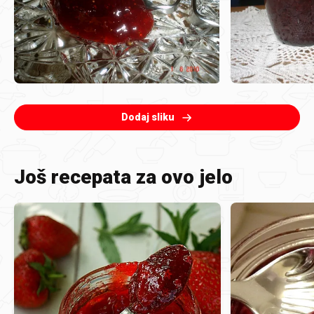
Dodaj sliku
Još recepata za ovo jelo