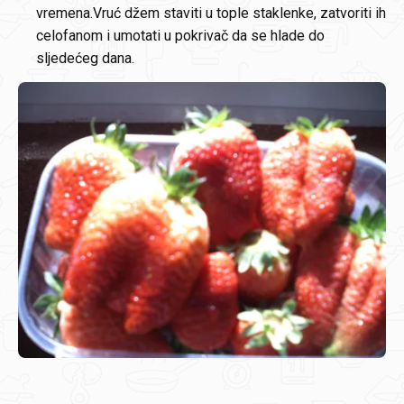
vremena.Vruć džem staviti u tople staklenke, zatvoriti ih
celofanom i umotati u pokrivač da se hlade do
sljedećeg dana.