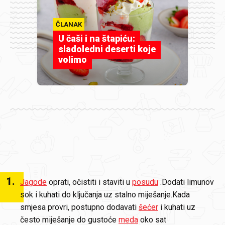
ČLANAK
U čaši i na štapiću:
sladoledni deserti koje
volimo
1
.
Jagode
oprati, očistiti i staviti u
posudu
.Dodati limunov
sok i kuhati do ključanja uz stalno miješanje.Kada
smjesa provri, postupno dodavati
šećer
i kuhati uz
često miješanje do gustoće
meda
oko sat