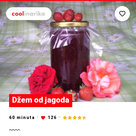
Preskoči na glavni sadržaj
Džem od jagoda
60
minuta
126