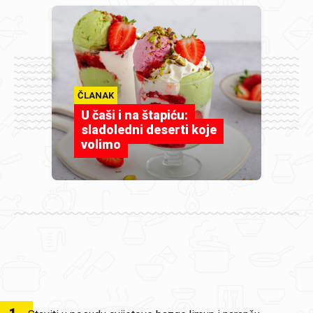
ČLANAK
U čaši i na štapiću:
sladoledni deserti koje
volimo