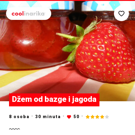
Preskoči na glavni sadržaj
Džem od bazge i jagoda
8 osoba
30
minuta
50