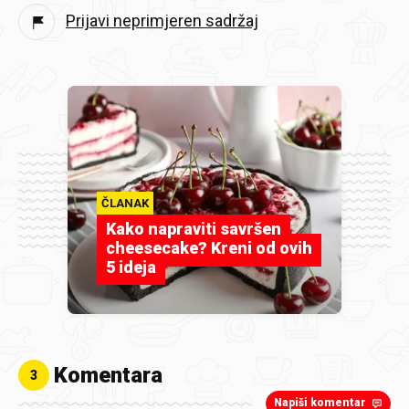
Prijavi neprimjeren sadržaj
ČLANAK
Kako napraviti savršen
cheesecake? Kreni od ovih
5 ideja
Komentara
3
Napiši komentar