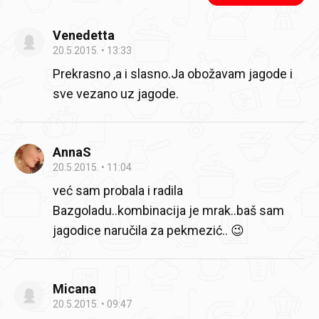
Venedetta
20.5.2015.
13:33
Prekrasno ,a i slasno.Ja obožavam jagode i
sve vezano uz jagode.
AnnaS
20.5.2015.
11:04
već sam probala i radila
Bazgoladu..kombinacija je mrak..baš sam
jagodice naručila za pekmezić.. 😉
Micana
20.5.2015.
09:47