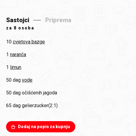
Sastojci
Priprema
za
8 osoba
10
cvjetova bazge
1
naranča
1
limun
50 dag
vode
50 dag
očišćenih jagoda
65 dag
gelierzucker(2:1)
Dodaj na popis za kupnju