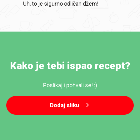
Uh, to je sigurno odličan džem!
Kako je tebi ispao recept?
Poslikaj i pohvali se! :)
Dodaj sliku