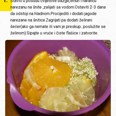
1
.
Staviti u posudu cvijetove bazge,limun i naranču
narezanu na šnite ,zalijati sa vodom.Ostaviti 2-3 dana
da odstoji na hladnom.Procijediti i dodati jagode
narezane na šnitice.Zagrijati pa dodati želirani
šećer(ako ga nemate ili vam je preskup...poslužite se
želinom).Sipajte u vruće i čiste flašice i zatvorite.