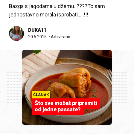
Bazga s jagodama u džemu..????To sam
jednostavno morala isprobati.....!!!
DUKA11
20.5.2015.
•
Arhivirano
ČLANAK
Što sve možeš pripremiti
od jedne passate?