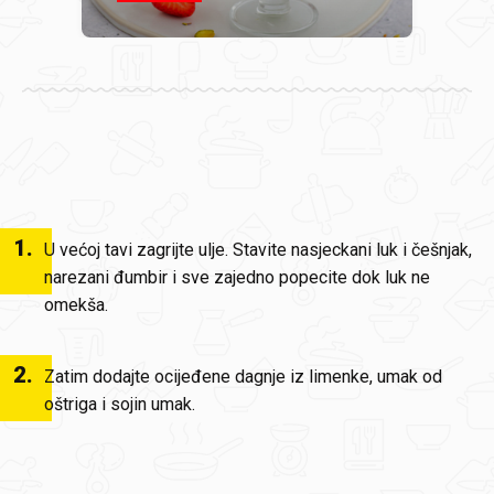
1
.
U većoj tavi zagrijte ulje. Stavite nasjeckani luk i češnjak,
narezani đumbir i sve zajedno popecite dok luk ne
omekša.
2
.
Zatim dodajte ocijeđene dagnje iz limenke, umak od
oštriga i sojin umak.