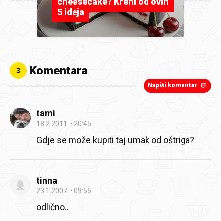
cheesecake? Kreni od ovih
5 ideja
Komentara
3
Napiši komentar
tami
18.2.2011.
20:45
Gdje se može kupiti taj umak od oštriga?
tinna
23.1.2007.
09:55
odlično..