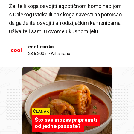
Želite li koga osvojiti egzotičnom kombinacijom
s Dalekog istoka ili pak koga navesti na pomisao
da ga želite osvojiti afrodizijačkim kamenicama,
uživajte i sami u ovome ukusnom jelu.
coolinarika
28.6.2005.
•
Arhivirano
ČLANAK
Što sve možeš pripremiti
od jedne passate?