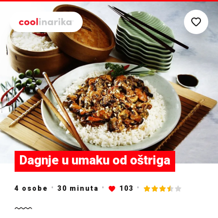
Preskoči na glavni sadržaj
Dagnje u umaku od oštriga
4 osobe
30
minuta
103