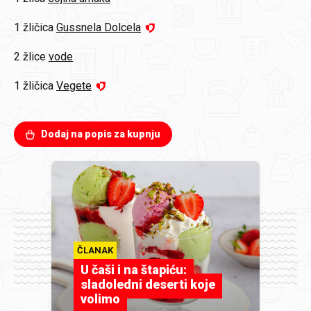
1 žličica
Gussnela Dolcela
2 žlice
vode
1 žličica
Vegete
Dodaj na popis za kupnju
ČLANAK
U čaši i na štapiću:
sladoledni deserti koje
volimo