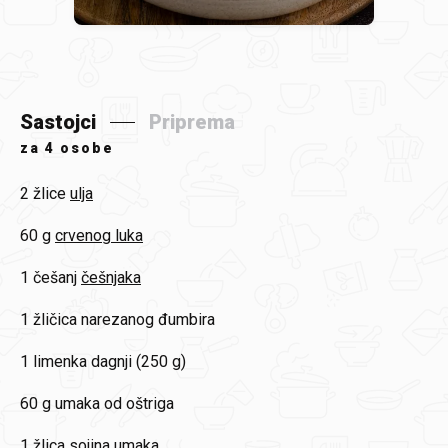
Sastojci
Priprema
za
4 osobe
2 žlice
ulja
60 g
crvenog luka
1 češanj
češnjaka
1 žličica
narezanog đumbira
1 limenka
dagnji (250 g)
60 g
umaka od oštriga
1 žlica
sojina umaka