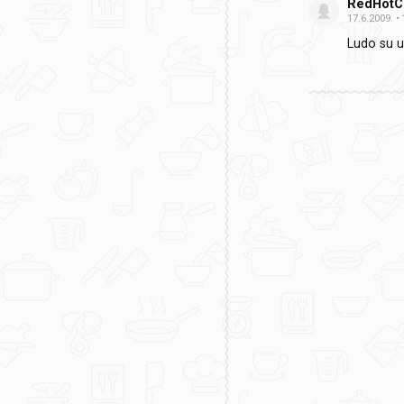
RedHotCh
17.6.2009.
Ludo su u