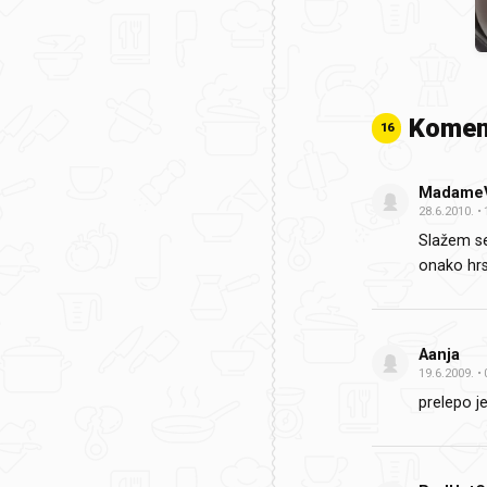
Komen
16
MadameV
28.6.2010.
Slažem s
onako hrs
Aanja
19.6.2009.
prelepo je