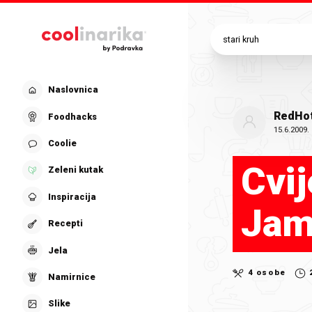
Preskoči na glavni sadržaj
Naslovnica
RedHot
Foodhacks
15.6.2009.
Coolie
Cvij
Zeleni kutak
Inspiracija
Jam
Recepti
Jela
4 osobe
Namirnice
Slike