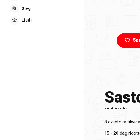
Blog
Ljudi
Sp
Sasto
za
4 osobe
8
cvijetova tikvic
15 - 20 dag
ricott