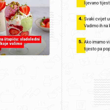
lijevano tijes
4
.
Svaki cvijet 
Vadimo ih na k
 na štapiću: sladoledni
5
.
Ako imamo viš
 koje volimo
tijesto pa po