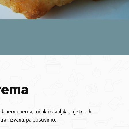
rema
kinemo perca, tučak i stabljiku, nježno ih
ra i izvana, pa posušimo.