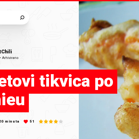
Chili
•
Arhivirano
etovi tikvica po
ieu
20
minuta
51