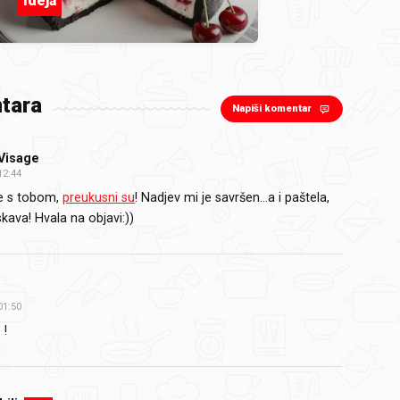
ideja
tara
Napiši komentar
isage
12:44
e s tobom,
preukusni su
! Nadjev mi je savršen…a i paštela,
kava! Hvala na objavi:))
01:50
 !