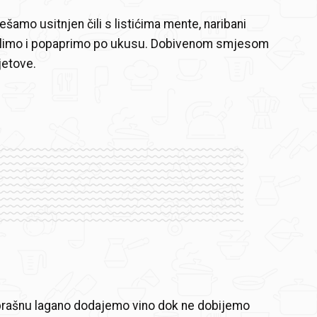
ešamo usitnjen čili s listićima mente, naribani
limo i popaprimo po ukusu. Dobivenom smjesom
jetove.
rašnu lagano dodajemo vino dok ne dobijemo