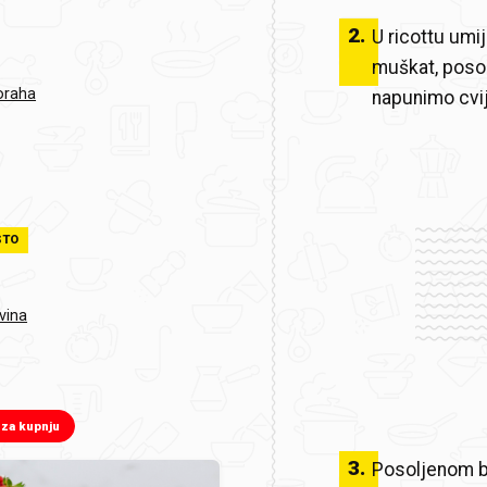
2
.
U ricottu umij
muškat, poso
oraha
napunimo cvi
STO
 vina
 za kupnju
3
.
Posoljenom b