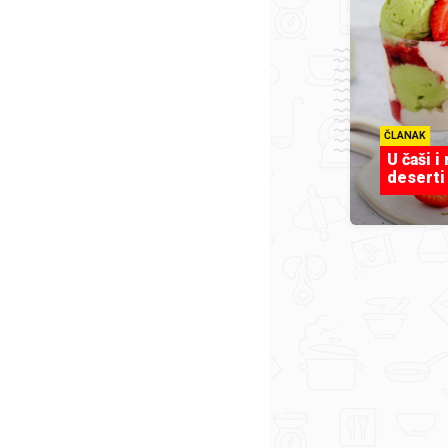
ČLANAK
U čaši i
deserti