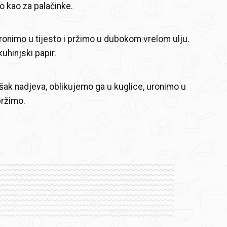
to kao za palačinke.
uronimo u tijesto i pržimo u dubokom vrelom ulju.
uhinjski papir.
ak nadjeva, oblikujemo ga u kuglice, uronimo u
pržimo.