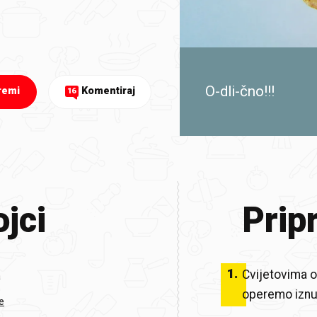
O-dli-čno!!!
remi
Komentiraj
16
jci
Prip
1
.
Cvijetovima ot
a
operemo iznut
e