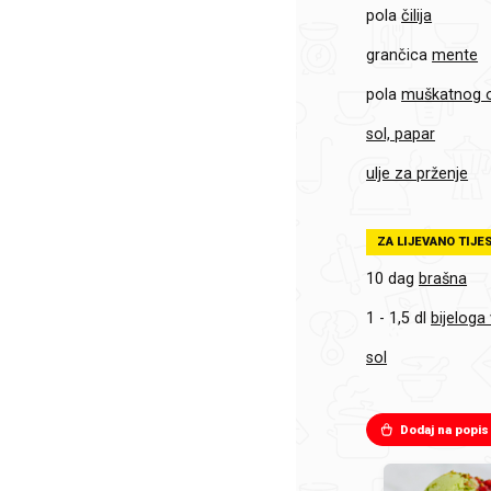
pola
čilija
grančica
mente
pola
muškatnog 
sol, papar
ulje za prženje
ZA LIJEVANO TIJE
10 dag
brašna
1 - 1,5 dl
bijeloga
sol
Dodaj na popis