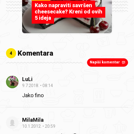
Kako napraviti savršen
cheesecake? Kreni od ovih
5 ideja
Komentara
4
Napiši komentar
LuLi
9.7.2018.
08:14
Jako fino
MilaMila
10.1.2012.
20:59