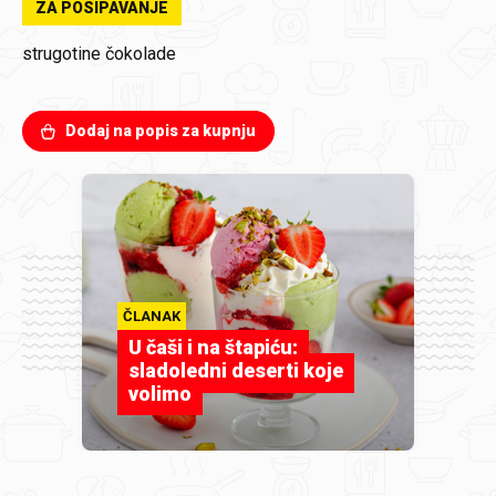
ZA POSIPAVANJE
strugotine čokolade
Dodaj na popis za kupnju
ČLANAK
U čaši i na štapiću:
sladoledni deserti koje
volimo