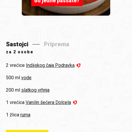
od jedne passate?
Sastojci
Priprema
za
2 osobe
2 vrećice
Indijskog čaja Podravka
500 ml
vode
200 ml
slatkog vrhnja
1 vrećica
Vanilin šećera Dolcela
1 žlica
ruma