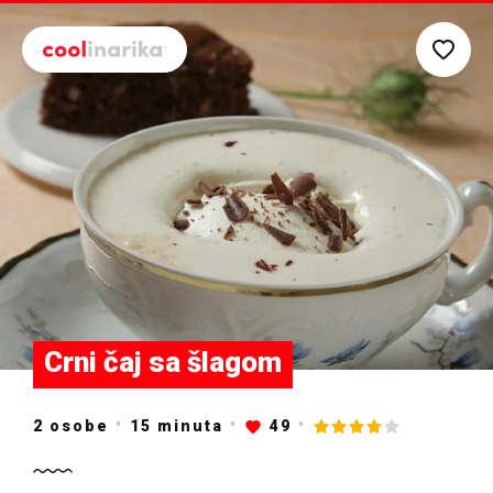
Preskoči na glavni sadržaj
Crni čaj sa šlagom
2 osobe
15
minuta
49