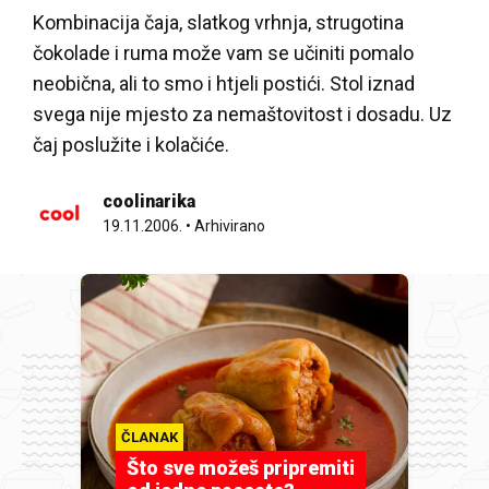
Kombinacija čaja, slatkog vrhnja, strugotina
čokolade i ruma može vam se učiniti pomalo
neobična, ali to smo i htjeli postići. Stol iznad
svega nije mjesto za nemaštovitost i dosadu. Uz
čaj poslužite i kolačiće.
coolinarika
19.11.2006.
•
Arhivirano
ČLANAK
Što sve možeš pripremiti