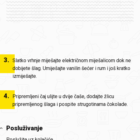
3
.
Slatko vrhnje miješajte električnom miješalicom dok ne
dobijete šlag. Umiješajte vanilin šećer i rum i još kratko
izmiješajte.
4
.
Pripremljeni čaj ulijte u dvije čaše, dodajte žlicu
pripremljenog šlaga i pospite strugotinama čokolade.
Posluživanje
Poslužite uz kolačiće.