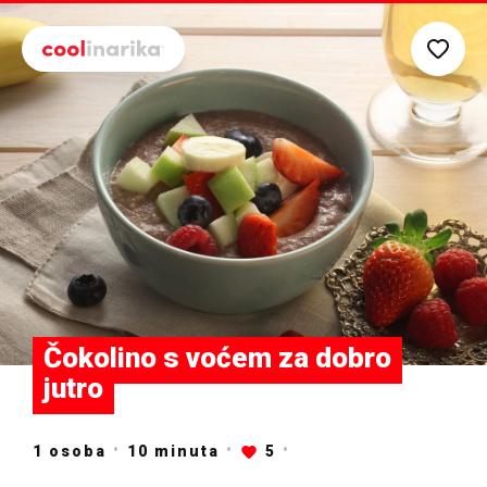
Preskoči na glavni sadržaj
Čokolino s voćem za dobro
jutro
1 osoba
10
minuta
5