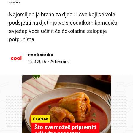
Najomiljenija hrana za djecu i sve koji se vole
podsjetiti na djetinjstvo s dodatkom komadića
svježeg voća učinit će čokoladne zalogaje
potpunima.
coolinarika
13.3.2016.
•
Arhivirano
ČLANAK
Što sve možeš pripremiti