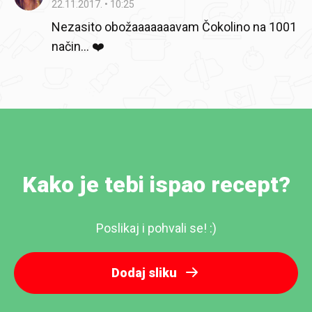
22.11.2017.
10:25
Nezasito obožaaaaaaavam Čokolino na 1001
način... ❤️
Kako je tebi ispao recept?
Poslikaj i pohvali se! :)
Dodaj sliku