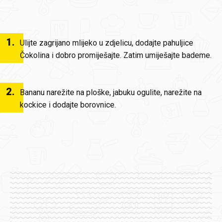
1
.
Ulijte zagrijano mlijeko u zdjelicu, dodajte pahuljice
Čokolina i dobro promiješajte. Zatim umiješajte bademe.
2
.
Bananu narežite na ploške, jabuku ogulite, narežite na
kockice i dodajte borovnice.