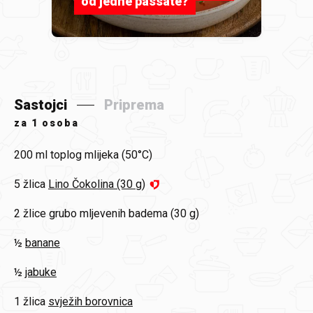
od jedne passate?
Sastojci
Priprema
za
1 osoba
200 ml
toplog mlijeka (50°C)
5 žlica
Lino Čokolina (30 g)
2 žlice
grubo mljevenih badema (30 g)
½
banane
½
jabuke
1 žlica
svježih borovnica