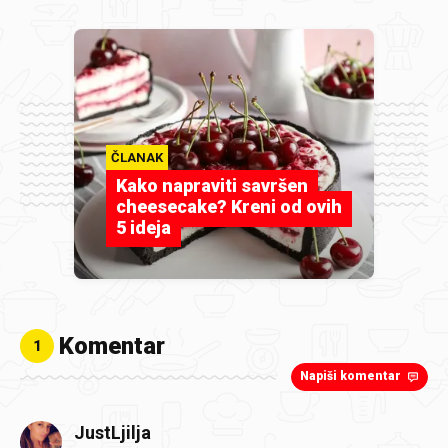
ČLANAK
Kako napraviti savršen
cheesecake? Kreni od ovih
5 ideja
Komentar
1
Napiši komentar
JustLjilja