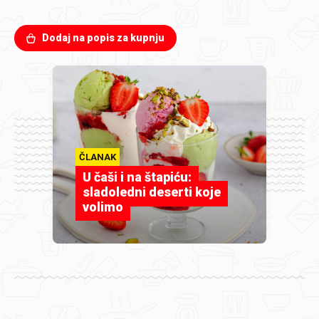
Dodaj na popis za kupnju
ČLANAK
U čaši i na štapiću:
sladoledni deserti koje
volimo