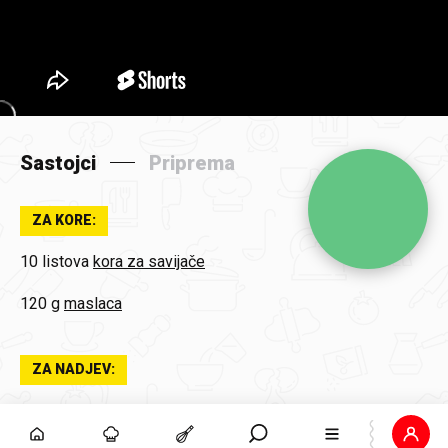
Sastojci
Priprema
ZA KORE:
10 listova
kora za savijače
120 g
maslaca
ZA NADJEV:
2
jaja