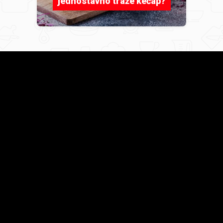
jednostavno traže kečap?