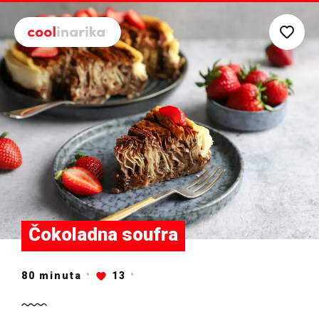
Preskoči na glavni sadržaj
Čokoladna soufra
80
minuta
13