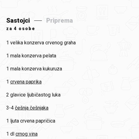
Sastojci
Priprema
za
4 osobe
1
velika konzerva crvenog graha
1
mala konzerva pelata
1
mala konzerva kukuruza
1
crvena paprika
2
glavice ljubičastog luka
3-4
češnja češnjaka
1
ljuta crvena papričica
1 dl
crnog vina