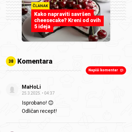
ČLANAK
Kako napraviti savršen
cheesecake? Kreni od ovih
5 ideja
Komentara
38
Napiši komentar
MaHoLi
25.3.2025.
04:37
Isprobano! 😊
Odličan recept!