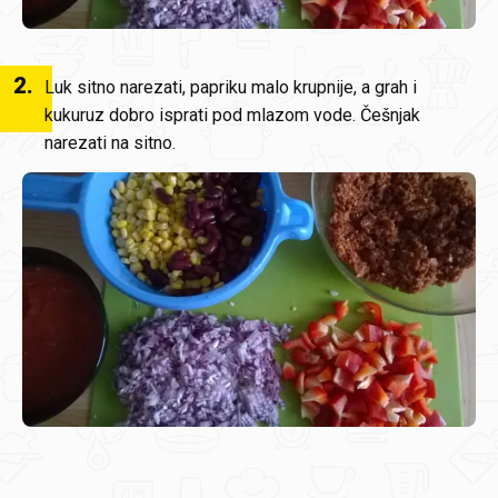
2
.
Luk sitno narezati, papriku malo krupnije, a grah i
kukuruz dobro isprati pod mlazom vode. Češnjak
narezati na sitno.