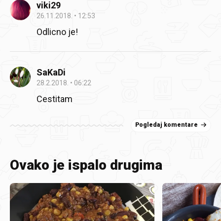
viki29
26.11.2018.
12:53
Odlicno je!
SaKaDi
28.2.2018.
06:22
Cestitam
Pogledaj komentare
Ovako je ispalo drugima