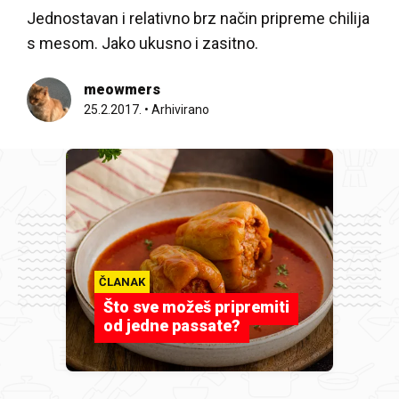
Jednostavan i relativno brz način pripreme chilija
s mesom. Jako ukusno i zasitno.
meowmers
25.2.2017.
•
Arhivirano
ČLANAK
Što sve možeš pripremiti
od jedne passate?