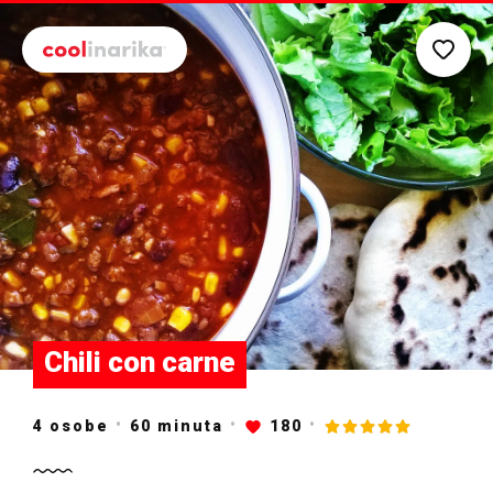
Preskoči na glavni sadržaj
Chili con carne
4 osobe
60
minuta
180