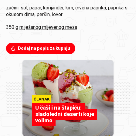
začini: sol, papar, korijander, kim, crvena paprika, paprika s
okusom dima, peršin, lovor
350 g
miješanog mljevenog mesa
Dodaj na popis za kupnju
ČLANAK
U čaši i na štapiću:
sladoledni deserti koje
volimo