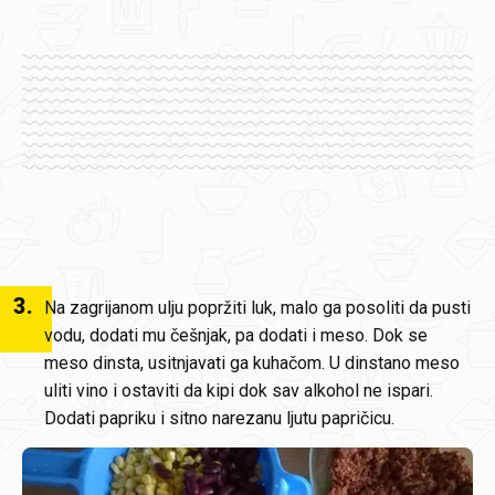
3
.
Na zagrijanom ulju popržiti luk, malo ga posoliti da pusti
vodu, dodati mu češnjak, pa dodati i meso. Dok se
meso dinsta, usitnjavati ga kuhačom. U dinstano meso
uliti vino i ostaviti da kipi dok sav alkohol ne ispari.
Dodati papriku i sitno narezanu ljutu papričicu.