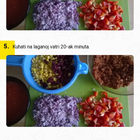
5
.
Kuhati na laganoj vatri 20-ak minuta.