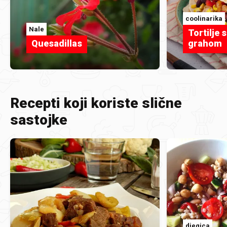
coolinarika
Nale
Tortilje s
Quesadillas
grahom
Recepti koji koriste slične
sastojke
djegica