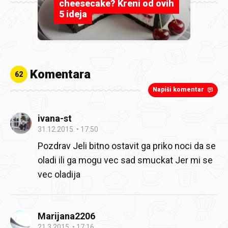
cheesecake? Kreni od ovih
5 ideja
Komentara
62
Napiši komentar
ivana-st
31.12.2015.
17:50
Pozdrav Jeli bitno ostavit ga priko noci da se
oladi ili ga mogu vec sad smuckat Jer mi se
vec oladija
Marijana2206
21.3.2015.
17:16