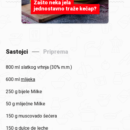
Zašto neka jela
jednostavno traže kečap?
Sastojci
Priprema
800 ml
slatkog vrhnja (30% m.m.)
600 ml
mlijeka
250 g
bijele Milke
50 g
mliječne Milke
150 g
muscovado šećera
150 g
dulce de leche