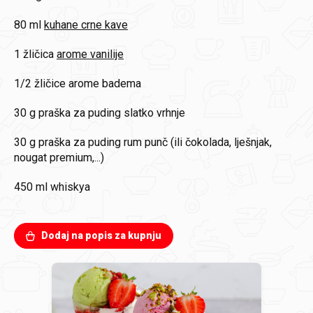
80 ml
kuhane crne kave
1 žličica
arome vanilije
1/2 žličice
arome badema
30 g
praška za puding slatko vrhnje
30 g
praška za puding rum punč (ili čokolada, lješnjak,
nougat premium,...)
450 ml
whiskya
Dodaj na popis za kupnju