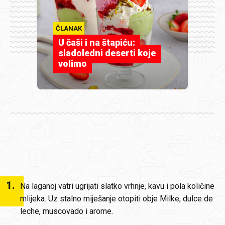
ČLANAK
U čaši i na štapiću:
sladoledni deserti koje
volimo
1
.
Na laganoj vatri ugrijati slatko vrhnje, kavu i pola količine
mlijeka. Uz stalno miješanje otopiti obje Milke, dulce de
leche, muscovado i arome.