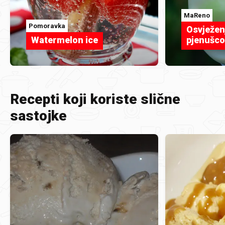
MaReno
Pomoravka
Osvježenj
Watermelon ice
pjenušc
Recepti koji koriste slične
sastojke