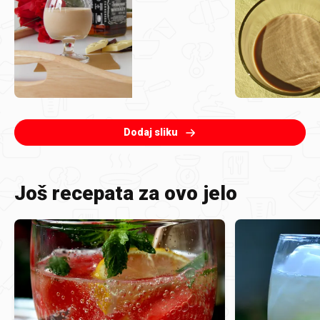
Dodaj sliku
Još recepata za ovo jelo