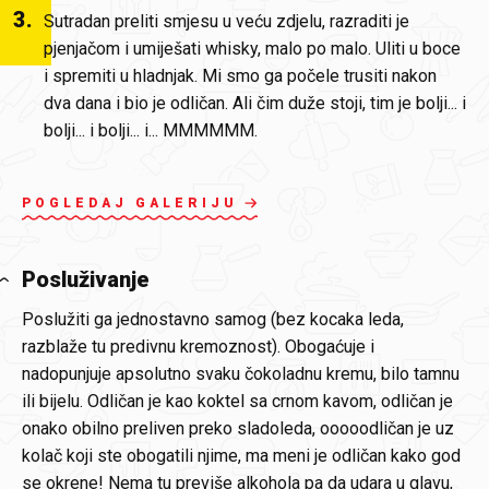
3
.
Sutradan preliti smjesu u veću zdjelu, razraditi je
pjenjačom i umiješati whisky, malo po malo. Uliti u boce
i spremiti u hladnjak. Mi smo ga počele trusiti nakon
dva dana i bio je odličan. Ali čim duže stoji, tim je bolji... i
bolji... i bolji... i... MMMMMM.
POGLEDAJ GALERIJU
Posluživanje
Poslužiti ga jednostavno samog (bez kocaka leda,
razblaže tu predivnu kremoznost). Obogaćuje i
nadopunjuje apsolutno svaku čokoladnu kremu, bilo tamnu
ili bijelu. Odličan je kao koktel sa crnom kavom, odličan je
onako obilno preliven preko sladoleda, ooooodličan je uz
kolač koji ste obogatili njime, ma meni je odličan kako god
se okrene! Nema tu previše alkohola pa da udara u glavu,