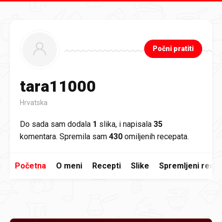
Preskoči na glavni sadržaj
Počni pratiti
tara11000
Hrvatska
Do sada sam dodala
1
slika, i napisala
35
komentara. Spremila sam
430
omiljenih recepata.
Početna
O meni
Recepti
Slike
Spremljeni recep