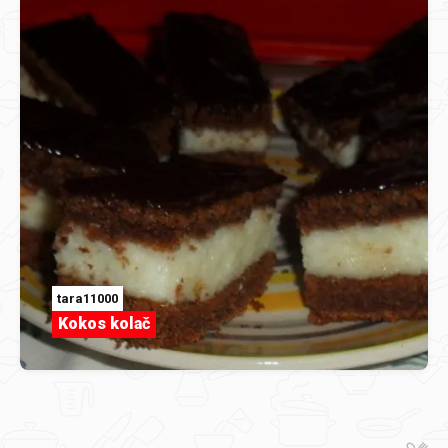
tara11000
Kokos kolač