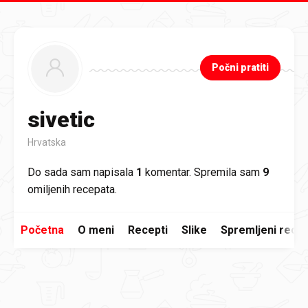
Preskoči na glavni sadržaj
Počni pratiti
sivetic
Hrvatska
Do sada sam napisala
1
komentar. Spremila sam
9
omiljenih recepata.
Početna
O meni
Recepti
Slike
Spremljeni recep