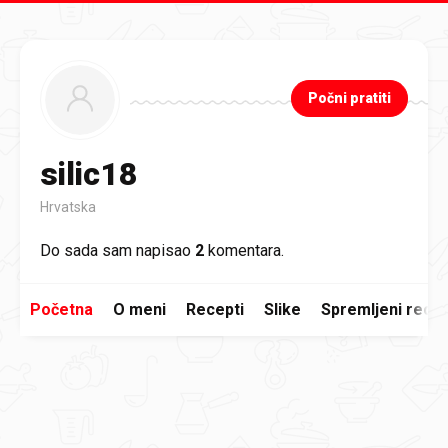
Preskoči na glavni sadržaj
Počni pratiti
silic18
Hrvatska
Do sada sam napisao
2
komentara.
Početna
O meni
Recepti
Slike
Spremljeni recep