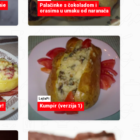
hie
Palačinke s čokoladom i
orasima u umaku od naranača
LejlaPi
r!
Kumpir (verzija 1)