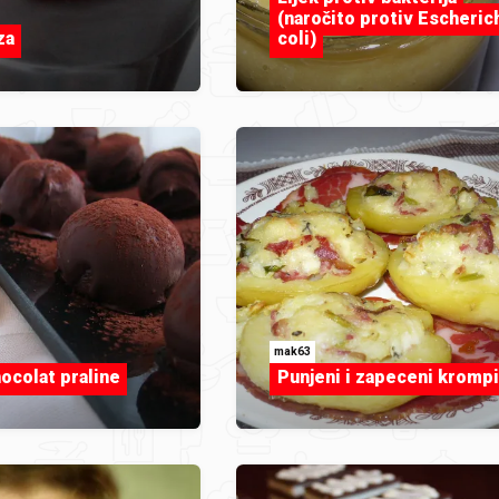
(naročito protiv Escheric
za
coli)
mak63
colat praline
Punjeni i zapeceni krompi