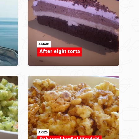
dada01
After eight torta
ARI26