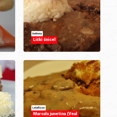
betinna
Lički šnicel
LelaRose
Marsala junetina (Veal