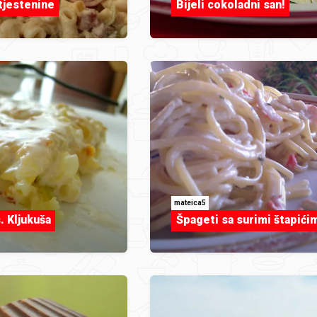
tjestenine
Bijeli cokoladni san!
mateica5
. Kljukuša
Špageti sa surimi štapići