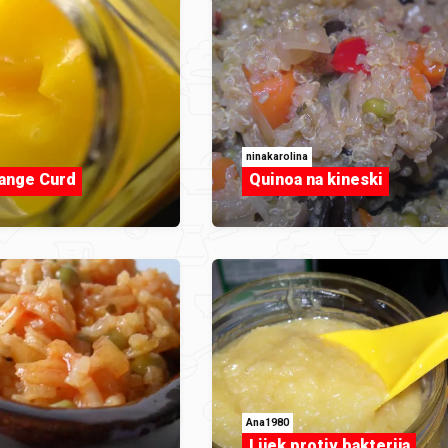
ninakarolina
ange Curd
Quinoa na kineski
Ana1980
Lijek protiv bakterija