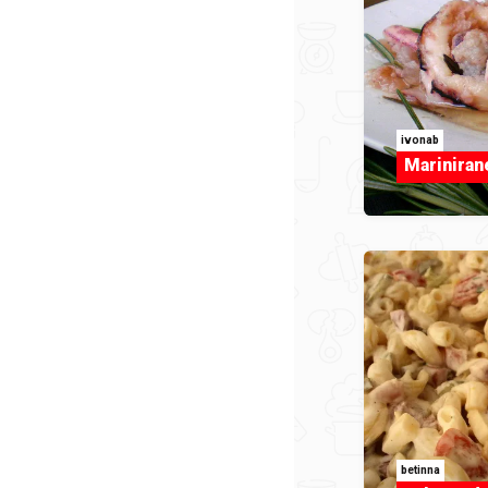
ivonab
Marinirane
betinna