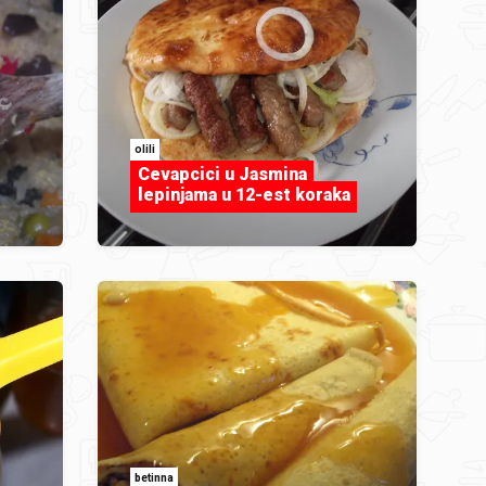
olili
Cevapcici u Jasmina
lepinjama u 12-est koraka
betinna