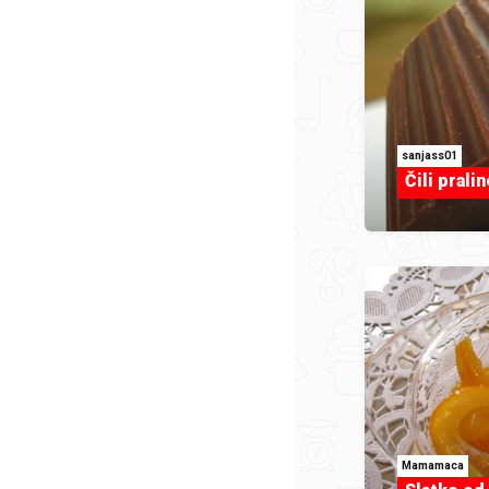
sanjass01
Čili pralin
Mamamaca