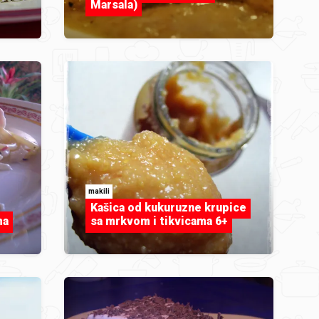
Marsala)
makili
Kašica od kukuruzne krupice
ma
sa mrkvom i tikvicama 6+