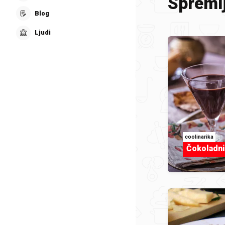
Spremlj
Blog
Ljudi
coolinarika
Čokoladni