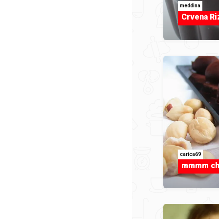
meddina
Crvena Ri
carica69
mmmm cho