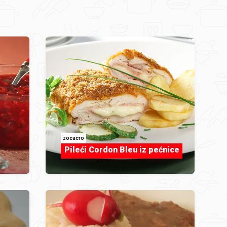
zocacro
Pileći Cordon Bleu iz pećnice