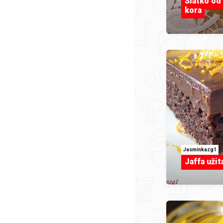
Slatko od
kora
Jasminkazg1
Jaffa užit