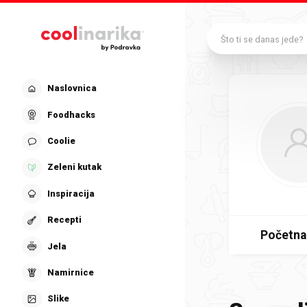
Preskoči na glavni sadržaj
Što ti se danas jede?
Naslovnica
Foodhacks
Coolie
Zeleni kutak
Inspiracija
Recepti
Početna
Jela
Namirnice
Slike