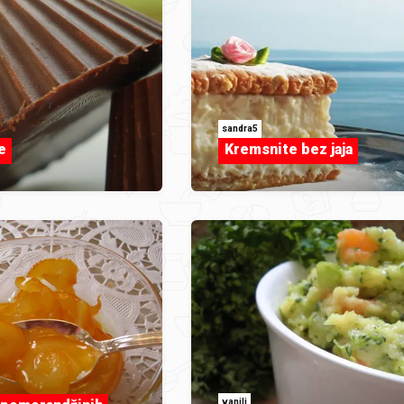
sandra5
e
Kremsnite bez jaja
vanili