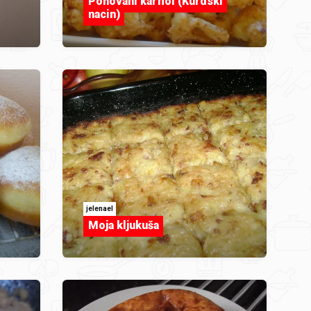
Pohovani karfiol (Kurdski
nacin)
jelenael
Moja kljukuša