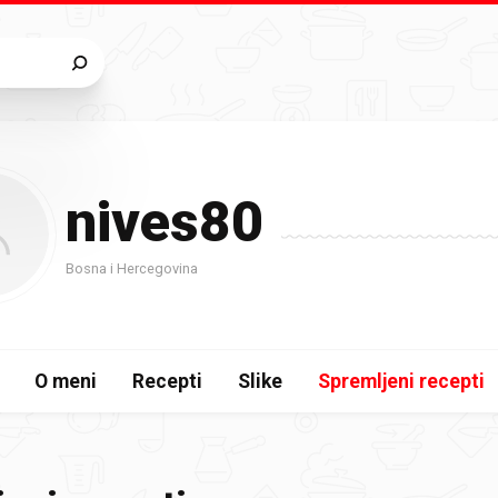
nives80
Bosna i Hercegovina
O meni
Recepti
Slike
Spremljeni recepti