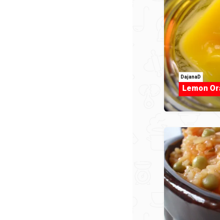
DajanaD
Lemon Or