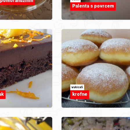
 pomorandžinih
Palenta s povrcem
vukica5
ak
krofne