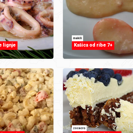
makili
 lignje
Kašica od ribe 7+
zocacro