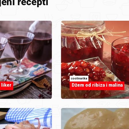
eni recepti
coolinarika
 liker
Džem od ribiza i malina