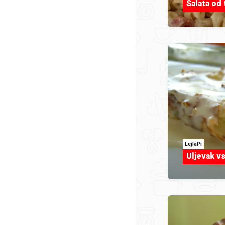
Salata od 
LejlaPi
Uljevak vs