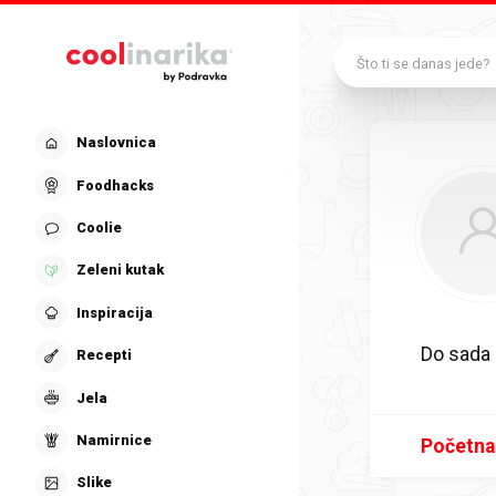
Preskoči na glavni sadržaj
Što ti se danas jede?
Naslovnica
Foodhacks
Coolie
Zeleni kutak
Inspiracija
Do sada
Recepti
Jela
Namirnice
Početna
Slike