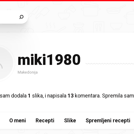
miki1980
Makedonija
 sam dodala
1
slika, i napisala
13
komentara. Spremila sa
O meni
Recepti
Slike
Spremljeni recepti