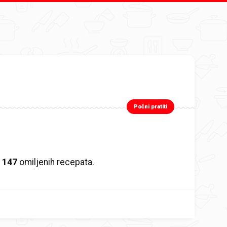
Počni pratiti
m
147
omiljenih recepata.