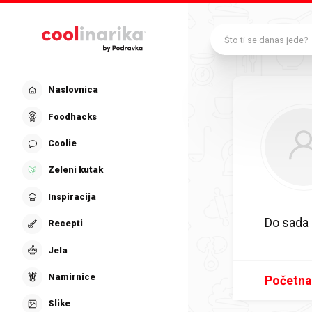
Preskoči na glavni sadržaj
Što ti se danas jede?
Naslovnica
Foodhacks
Coolie
Zeleni kutak
Inspiracija
Do sada
Recepti
Jela
Namirnice
Početna
Slike