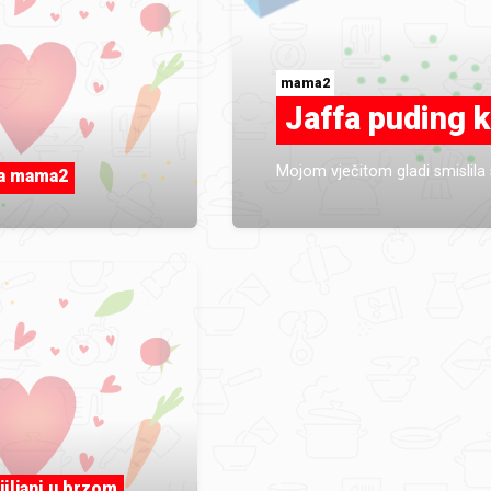
mama2
Jaffa puding 
Mojom vječitom gladi smislila
la mama2
ljiljani u brzom