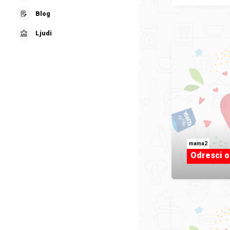
Blog
Ljudi
mama2
Odresci o