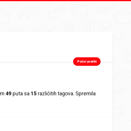
Počni pratiti
sam
49
puta sa
15
različitih tagova. Spremila