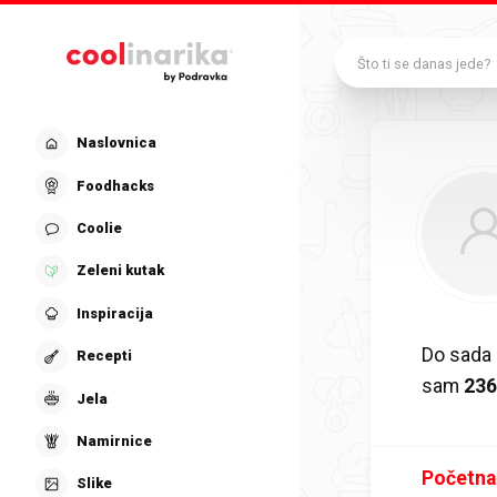
Preskoči na glavni sadržaj
Što ti se danas jede?
Naslovnica
Foodhacks
Coolie
Zeleni kutak
Inspiracija
Do sada 
Recepti
sam
23
Jela
Namirnice
Početna
Slike