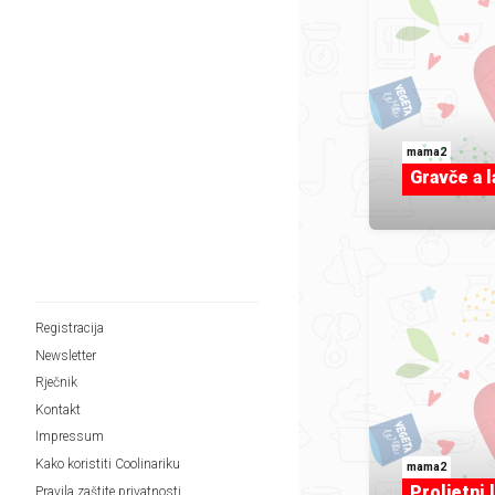
mama2
Gravče a 
Registracija
Newsletter
Rječnik
Kontakt
Impressum
Kako koristiti Coolinariku
mama2
Proljetni 
Pravila zaštite privatnosti