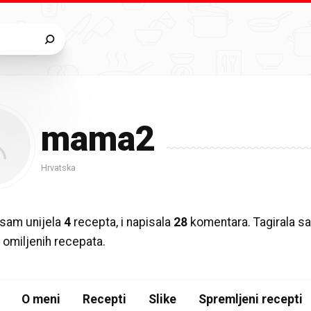
mama2
Hrvatska
sam unijela
4
recepta, i napisala
28
komentara. Tagirala 
6
omiljenih recepata.
O meni
Recepti
Slike
Spremljeni recepti