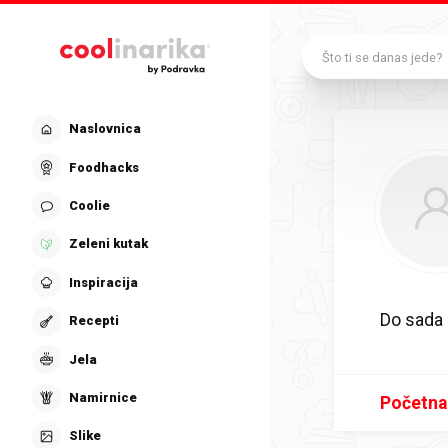
Preskoči na glavni sadržaj
Što ti se danas jede?
Naslovnica
Foodhacks
Coolie
Zeleni kutak
Inspiracija
Do sada
Recepti
Jela
Namirnice
Početna
Slike