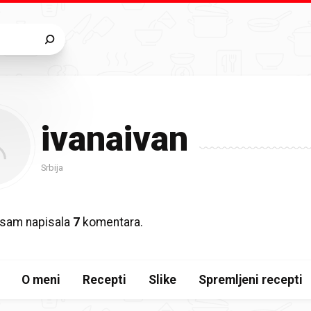
ivanaivan
Srbija
 sam napisala
7
komentara.
O meni
Recepti
Slike
Spremljeni recepti