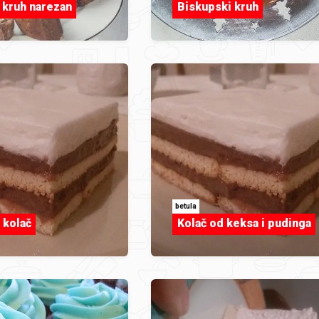
 kruh narezan
Biskupski kruh
betula
 kolač
Kolač od keksa i pudinga