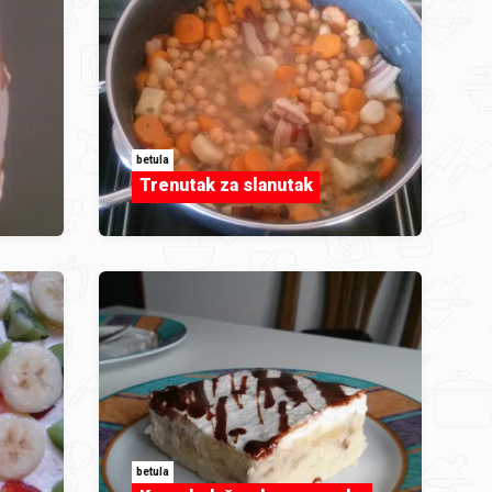
betula
Trenutak za slanutak
betula