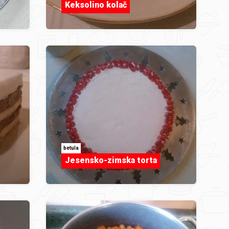
Keksolino kolač
betula
Jesensko-zimska torta