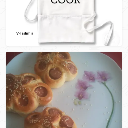
V-ladimir