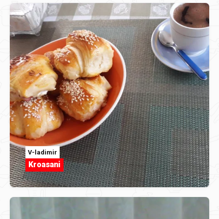
V-ladimir
Kroasani