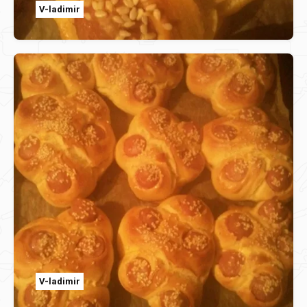
V-ladimir
V-ladimir