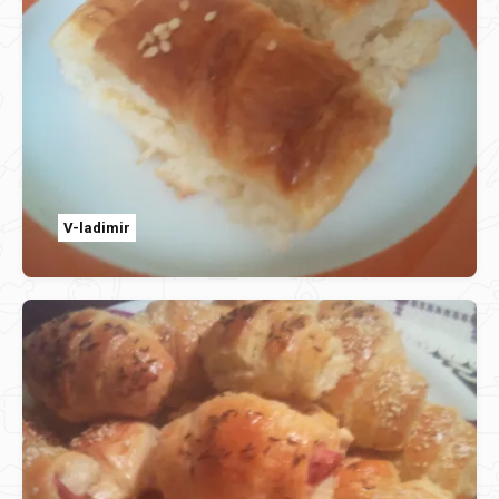
V-ladimir