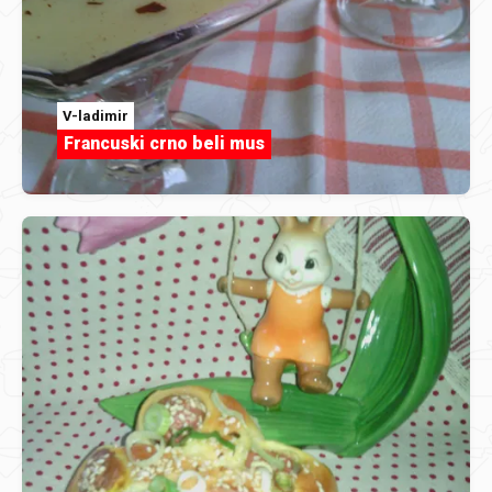
V-ladimir
Francuski crno beli mus