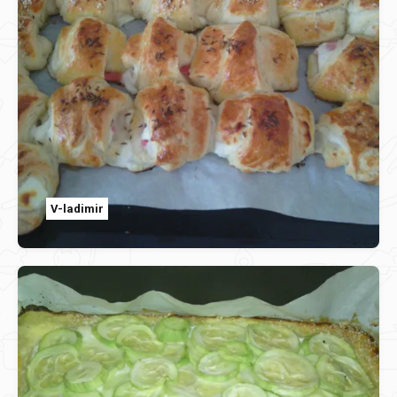
V-ladimir