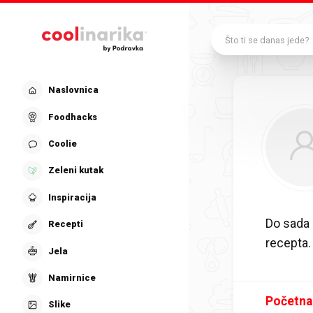
Preskoči na glavni sadržaj
Što ti se danas jede?
Naslovnica
Foodhacks
Coolie
Zeleni kutak
Inspiracija
Do sada
Recepti
recepta.
Jela
Namirnice
Početna
Slike