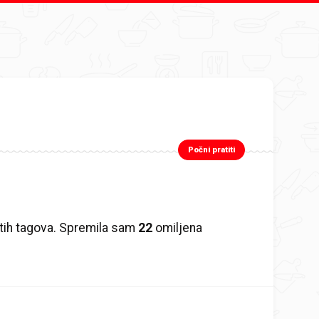
Počni pratiti
itih tagova. Spremila sam
22
omiljena