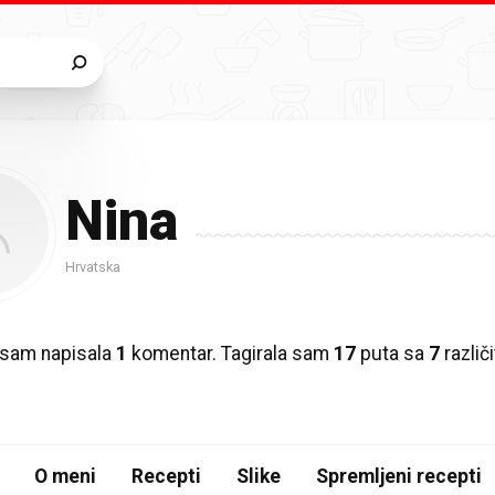
Nina
Hrvatska
 sam napisala
1
komentar. Tagirala sam
17
puta sa
7
različ
O meni
Recepti
Slike
Spremljeni recepti