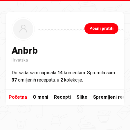
Preskoči na glavni sadržaj
Počni pratiti
Anbrb
Hrvatska
Do sada sam napisala
14
komentara. Spremila sam
37
omiljenih recepata. u
2
kolekcije.
Početna
O meni
Recepti
Slike
Spremljeni recep