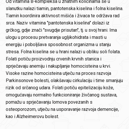
Od vitamina B-kompleksa u znatnim količinama se u
slanutku nalazi tiamin, pantotenska kiselina i folna kiselina.
Tiamin koordinira aktivnost mišića i živaca te održava rad
srca. Naziv vitamina ''pantotenska kiselina'' dolazi iz
grčkog, gdje znači ''svugdje prisutan'', tj. u svoj hrani. Ima
ulogu u procesu pretvaranja ugljikohidrata i masti u
energiju i poboljšava sposobnost organizma u stanju
stresa. Folna kiselina se u hrani nalazi u obliku soli folata.
Folati potiču proizvodnju crvenih krvnih stanica i
sprječavaju anemiju i nakupljanje homocisteina u krvi.
Visoke razine homocisteina utječu na proces razvoja
Parkinsonove bolesti, olakšavaju cirkulaciju i time smanjuju
rizik od srčanog udara. Folati potiču epitelizaciju kože,
omogućavaju normalno funkcioniranje živčanog sustava,
pomažu u sprječavanju lomova povezanih s
osteoporozom, utječu na usporavanje razvoja demencije,
kao i Alzheimerovu bolest.