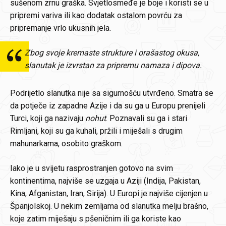
sušenom zrnu graška. Svjetlosmeđe je boje i koristi se u
pripremi variva ili kao dodatak ostalom povrću za
pripremanje vrlo ukusnih jela.
Zbog svoje kremaste strukture i orašastog okusa,
slanutak je izvrstan za pripremu namaza i dipova.
Podrijetlo slanutka nije sa sigurnošću utvrđeno. Smatra se
da potječe iz zapadne Azije i da su ga u Europu prenijeli
Turci, koji ga nazivaju
nohut
. Poznavali su ga i stari
Rimljani, koji su ga kuhali, pržili i miješali s drugim
mahunarkama, osobito graškom.
Iako je u svijetu rasprostranjen gotovo na svim
kontinentima, najviše se uzgaja u Aziji (Indija, Pakistan,
Kina, Afganistan, Iran, Sirija). U Europi je najviše cijenjen u
Španjolskoj. U nekim zemljama od slanutka melju brašno,
koje zatim miješaju s pšeničnim ili ga koriste kao