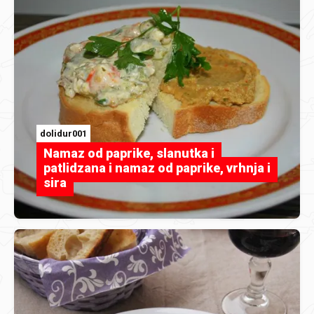
dolidur001
Namaz od paprike, slanutka i
patlidzana i namaz od paprike, vrhnja i
sira