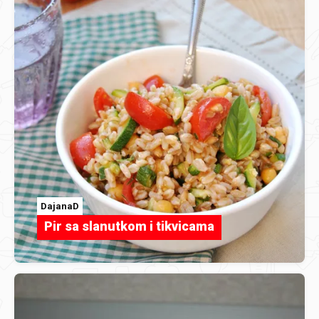
DajanaD
Pir sa slanutkom i tikvicama