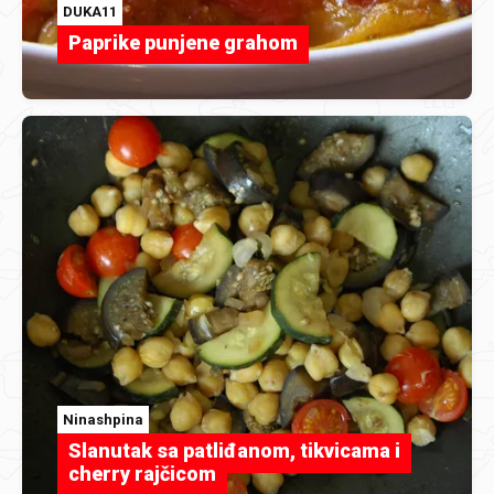
DUKA11
Paprike punjene grahom
Ninashpina
Slanutak sa patliđanom, tikvicama i
cherry rajčicom