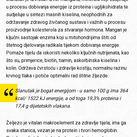
u procesu dobivanja energije iz proteina i ugljikohidrata te
sudjeluje u sintezi masnih kiselina, neophodnih za
održavanje zdravog živčanog sustava i važnih u procesu
proizvodnje kolesterola za stvaranje hormona. Mangan je
ključni sastojak enzima koji u mitohondrijima štiti od
štetnog djelovanja radikala tijekom dobivanja energije.
Pomaže tijelu da iskoristi nekoliko ključnih nutrijenata, kao
što su, primjerice, biotin, tiamin, askorbinska kiselina i
kolin. Održava čvrstoću i zdravlje kostiju, normalnu razinu
krvnog tlaka i potiče optimalni rad štitne žljezde.
Slanutak je bogat energijom - u samo 100 g ima 364
kcal/ 1522 kJ energije, a od toga 19,3% proteina i
17,4 g dijetetskih vlakana.
Željezo je vitalan makroelement za zdravlje tijela; ima ga
svaka stanica, vezan je na protein i tvori hemoglobin.