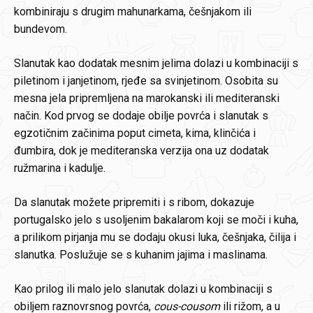
kombiniraju s drugim mahunarkama, češnjakom ili
bundevom.
Slanutak kao dodatak mesnim jelima dolazi u kombinaciji s
piletinom i janjetinom, rjeđe sa svinjetinom. Osobita su
mesna jela pripremljena na marokanski ili mediteranski
način. Kod prvog se dodaje obilje povrća i slanutak s
egzotičnim začinima poput cimeta, kima, klinčića i
đumbira, dok je mediteranska verzija ona uz dodatak
ružmarina i kadulje.
Da slanutak možete pripremiti i s ribom, dokazuje
portugalsko jelo s usoljenim bakalarom koji se moči i kuha,
a prilikom pirjanja mu se dodaju okusi luka, češnjaka, čilija i
slanutka. Poslužuje se s kuhanim jajima i maslinama.
Kao prilog ili malo jelo slanutak dolazi u kombinaciji s
obiljem raznovrsnog povrća,
cous-cousom
ili rižom, a u