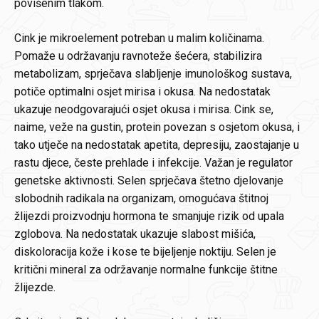
povišenim tlakom.
Cink je mikroelement potreban u malim količinama.
Pomaže u održavanju ravnoteže šećera, stabilizira
metabolizam, sprječava slabljenje imunološkog sustava,
potiče optimalni osjet mirisa i okusa. Na nedostatak
ukazuje neodgovarajući osjet okusa i mirisa. Cink se,
naime, veže na gustin, protein povezan s osjetom okusa, i
tako utječe na nedostatak apetita, depresiju, zaostajanje u
rastu djece, česte prehlade i infekcije. Važan je regulator
genetske aktivnosti. Selen sprječava štetno djelovanje
slobodnih radikala na organizam, omogućava štitnoj
žlijezdi proizvodnju hormona te smanjuje rizik od upala
zglobova. Na nedostatak ukazuje slabost mišića,
diskoloracija kože i kose te bijeljenje noktiju. Selen je
kritični mineral za održavanje normalne funkcije štitne
žlijezde.