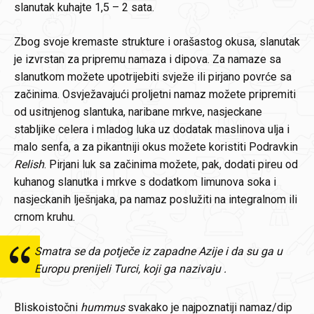
slanutak kuhajte 1,5 – 2 sata.
Zbog svoje kremaste strukture i orašastog okusa, slanutak
je izvrstan za pripremu namaza i dipova. Za namaze sa
slanutkom možete upotrijebiti svježe ili pirjano povrće sa
začinima. Osvježavajući proljetni namaz možete pripremiti
od usitnjenog slantuka, naribane mrkve, nasjeckane
stabljike celera i mladog luka uz dodatak maslinova ulja i
malo senfa, a za pikantniji okus možete koristiti Podravkin
Relish
. Pirjani luk sa začinima možete, pak, dodati pireu od
kuhanog slanutka i mrkve s dodatkom limunova soka i
nasjeckanih lješnjaka, pa namaz poslužiti na integralnom ili
crnom kruhu.
Smatra se da potječe iz zapadne Azije i da su ga u
Europu prenijeli Turci, koji ga nazivaju .
Bliskoistočni
hummus
svakako je najpoznatiji namaz/dip