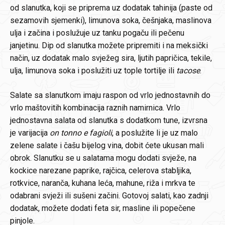
od slanutka, koji se priprema uz dodatak tahinija (paste od
sezamovih sjemenki), limunova soka, češnjaka, maslinova
ulja i začina i poslužuje uz tanku pogaču ili pečenu
janjetinu. Dip od slanutka možete pripremiti i na meksički
način, uz dodatak malo svježeg sira, ljutih papričica, tekile,
ulja, limunova soka i poslužiti uz tople tortilje ili
tacose
.
Salate sa slanutkom imaju raspon od vrlo jednostavnih do
vrlo maštovitih kombinacija raznih namirnica. Vrlo
jednostavna salata od slanutka s dodatkom tune, izvrsna
je varijacija
on tonno e fagioli
, a poslužite li je uz malo
zelene salate i čašu bijelog vina, dobit ćete ukusan mali
obrok. Slanutku se u salatama mogu dodati svježe, na
kockice narezane paprike, rajčica, celerova stabljika,
rotkvice, naranča, kuhana leća, mahune, riža i mrkva te
odabrani svježi ili sušeni začini. Gotovoj salati, kao zadnji
dodatak, možete dodati feta sir, masline ili popečene
pinjole.