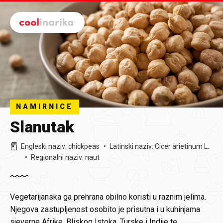
Preskoči na glavni sadržaj
NAMIRNICE
Slanutak
Engleski naziv
:
chickpeas
Latinski naziv
:
Cicer arietinum L.
Regionalni naziv
:
naut
Vegetarijanska ga prehrana obilno koristi u raznim jelima.
Njegova zastupljenost osobito je prisutna i u kuhinjama
sjeverne Afrike, Bliskog Istoka, Turske i Indije te