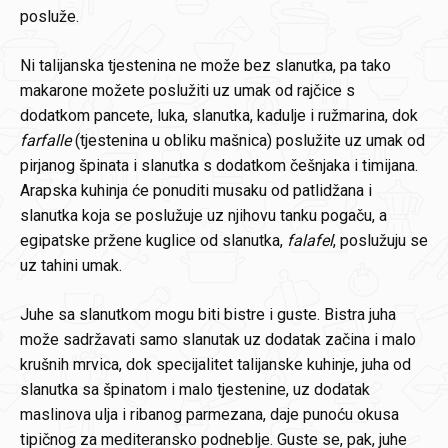
posluže.
Ni talijanska tjestenina ne može bez slanutka, pa tako
makarone možete poslužiti uz umak od rajčice s
dodatkom pancete, luka, slanutka, kadulje i ružmarina, dok
farfalle
(tjestenina u obliku mašnica) poslužite uz umak od
pirjanog špinata i slanutka s dodatkom češnjaka i timijana.
Arapska kuhinja će ponuditi musaku od patlidžana i
slanutka koja se poslužuje uz njihovu tanku pogaču, a
egipatske pržene kuglice od slanutka,
falafel
, poslužuju se
uz tahini umak.
Juhe sa slanutkom mogu biti bistre i guste. Bistra juha
može sadržavati samo slanutak uz dodatak začina i malo
krušnih mrvica, dok specijalitet talijanske kuhinje, juha od
slanutka sa špinatom i malo tjestenine, uz dodatak
maslinova ulja i ribanog parmezana, daje punoću okusa
tipičnog za mediteransko podneblje. Guste se, pak, juhe