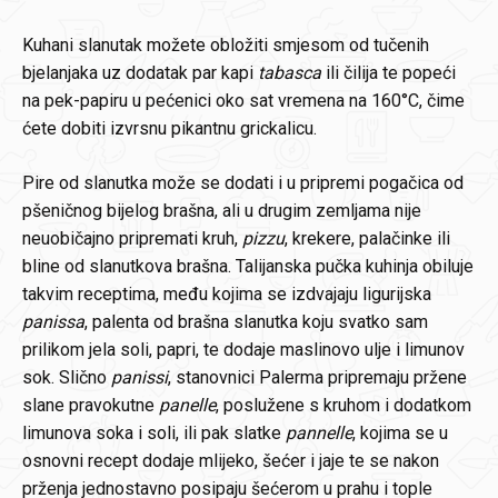
Kuhani slanutak možete obložiti smjesom od tučenih
bjelanjaka uz dodatak par kapi
tabasca
ili čilija te popeći
na pek-papiru u pećenici oko sat vremena na 160°C, čime
ćete dobiti izvrsnu pikantnu grickalicu.
Pire od slanutka može se dodati i u pripremi pogačica od
pšeničnog bijelog brašna, ali u drugim zemljama nije
neuobičajno pripremati kruh,
pizzu
, krekere, palačinke ili
bline od slanutkova brašna. Talijanska pučka kuhinja obiluje
takvim receptima, među kojima se izdvajaju ligurijska
panissa
, palenta od brašna slanutka koju svatko sam
prilikom jela soli, papri, te dodaje maslinovo ulje i limunov
sok. Slično
panissi
, stanovnici Palerma pripremaju pržene
slane pravokutne
panelle
, poslužene s kruhom i dodatkom
limunova soka i soli, ili pak slatke
pannelle
, kojima se u
osnovni recept dodaje mlijeko, šećer i jaje te se nakon
prženja jednostavno posipaju šećerom u prahu i tople