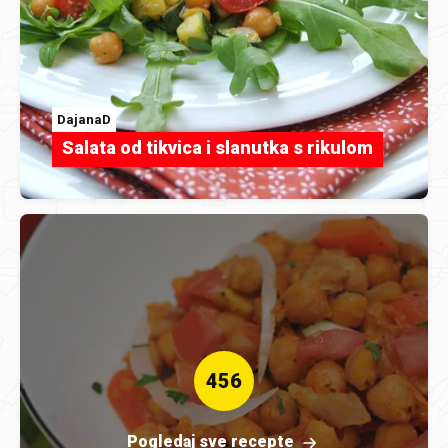
DajanaD
Salata od tikvica i slanutka s rikulom
456
Pogledaj sve recepte