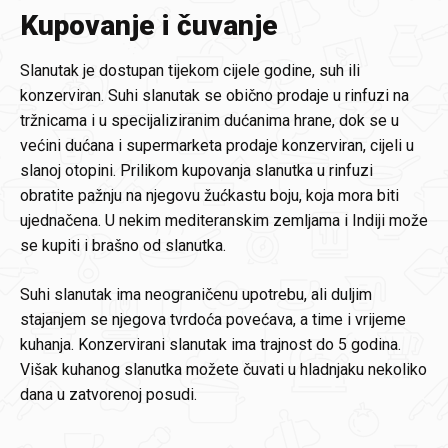
Kupovanje i čuvanje
Slanutak je dostupan tijekom cijele godine, suh ili
konzerviran. Suhi slanutak se obično prodaje u rinfuzi na
tržnicama i u specijaliziranim dućanima hrane, dok se u
većini dućana i supermarketa prodaje konzerviran, cijeli u
slanoj otopini. Prilikom kupovanja slanutka u rinfuzi
obratite pažnju na njegovu žućkastu boju, koja mora biti
ujednačena. U nekim mediteranskim zemljama i Indiji može
se kupiti i brašno od slanutka.
Suhi slanutak ima neograničenu upotrebu, ali duljim
stajanjem se njegova tvrdoća povećava, a time i vrijeme
kuhanja. Konzervirani slanutak ima trajnost do 5 godina.
Višak kuhanog slanutka možete čuvati u hladnjaku nekoliko
dana u zatvorenoj posudi.