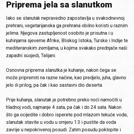
Priprema jela sa slanutkom
Iako se slanutak nepravedno zapostavlja u svakodnevnoj
prehrani, vegetarijanska ga prehrana obilno koristi u raznim
jelima. Njegova zastupljenost osobito je prisutna i u
kuhinjama sjeverne Afrike, Bliskog Istoka, Turske i Indije te
mediteranskim zemljama, u kojima svakako prednjače naši
zapadni susjedi, Talijani.
Osnovna priprema slanutka je kuhanje, nakon čega se
može pripremiti na razne načine, kao predjelo, juha, glavno
jelo ili prilog, pa čak i kao sastavni dio deserta.
Prije kuhanja, slanutak je potrebno preko noći namočiti u
hladnoj vodi, najmanje 4 sata, pa čak i do 24 sata. Nakon
što ga ocijedite i dobro isperete pod mlazom tekuće vode,
slanutak stavite u vodu u omjeru 1:3 i pustite da voda
zavrije u nepokrivenoj posudi. Zatim posudu poklopite i