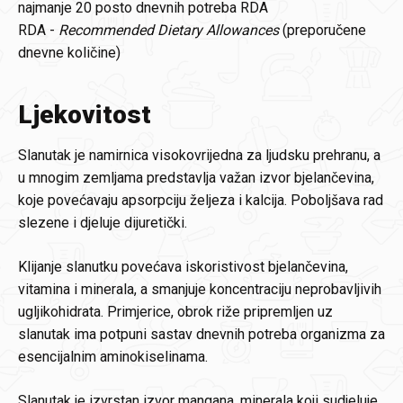
najmanje 20 posto dnevnih potreba RDA
RDA -
Recommended Dietary Allowances
(preporučene
dnevne količine)
Ljekovitost
Slanutak je namirnica visokovrijedna za ljudsku prehranu, a
u mnogim zemljama predstavlja važan izvor bjelančevina,
koje povećavaju apsorpciju željeza i kalcija. Poboljšava rad
slezene i djeluje dijuretički.
Klijanje slanutku povećava iskoristivost bjelančevina,
vitamina i minerala, a smanjuje koncentraciju neprobavljivih
ugljikohidrata. Primjerice, obrok riže pripremljen uz
slanutak ima potpuni sastav dnevnih potreba organizma za
esencijalnim aminokiselinama.
Slanutak je izvrstan izvor mangana, minerala koji sudjeluje