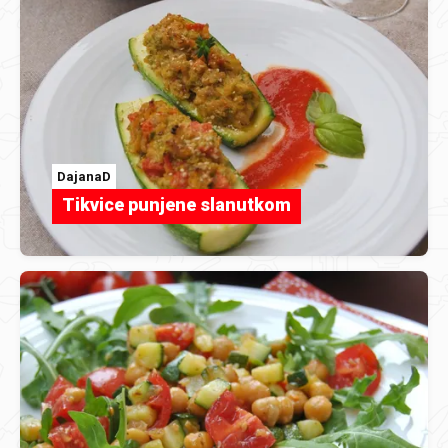
DajanaD
Tikvice punjene slanutkom