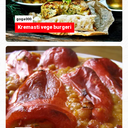
goga000
Kremasti vege burgeri