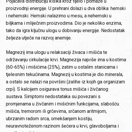
Pojačava distribuciju kisika kroz tijelo i pomaže u
proizvodnji energije. U prehrani dolazi u dva oblika: hemski
i nehemski. Hemski nalazimo u mesu, a nehemski u
biljkama i mliječnim proizvodima. Dio je nekoliko enzima,
tako da igra ključnu ulogu u dobivanju energije. Nedostatak
željeza utječe na razvoj anemije.
Magnezij ima ulogu u relaksaciji živaca i mišića te
održavanju cirkulacije krvi. Magnezija najviše ima u kostima
(60-65%) i mišićima (25%), zatim u ostalim stanicama i
tjelesnim tekućinama. Magnezij u kostima je dio minerala,
a ostalo se nalazi na površini (zalihe iz kojih ga organizam
crpi). S kalcijem osigurava tonus mišića i živčanog
sustava. Simptomi nedostataka su povezani s
promjenama u živčanim i mišićnim funkcijama, slabošću
mišića, tremorom ili grčevima, srčanom aritmijom,
ubrzanim radom srca, omekšanjem kostiju,
neuravnoteženom razinom šećera u krvi, glavoboljama i