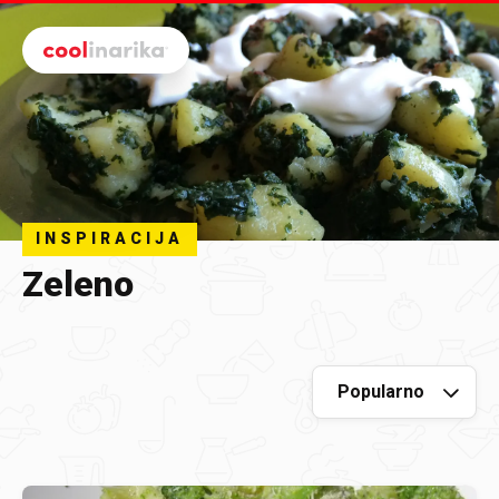
Preskoči na glavni sadržaj
INSPIRACIJA
Zeleno