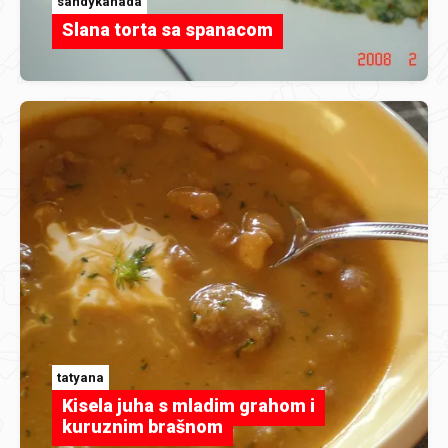
sandykanada
Slana torta sa spanacom
tatyana
Kisela juha s mladim grahom i
kuruznim brašnom