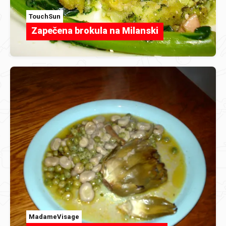
TouchSun
Zapečena brokula na Milanski
MadameVisage