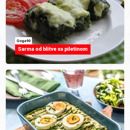
Goga90
Sarma od blitve sa piletinom