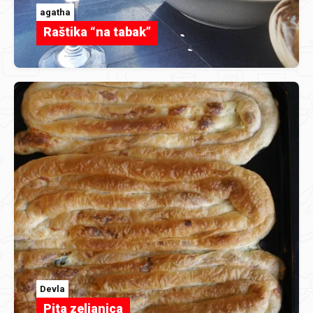
agatha
Raštika “na tabak”
Devla
Pita zeljanica