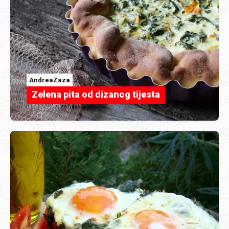
AndreaZaza
Zelena pita od dizanog tijesta