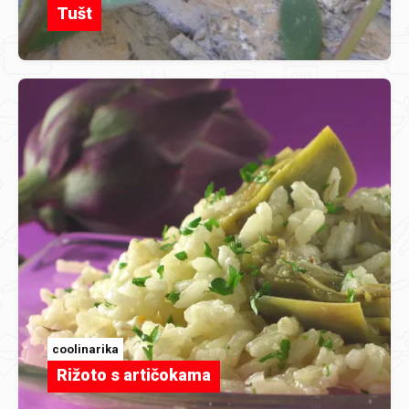
Tušt
coolinarika
Rižoto s artičokama