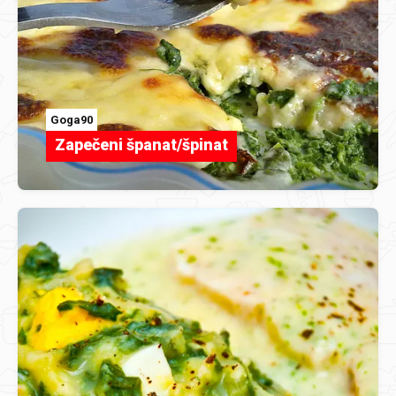
Goga90
Zapečeni španat/špinat