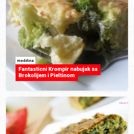
meddina
Fantasticni Krompir nabujak sa
Brokolijem i Pieltinom