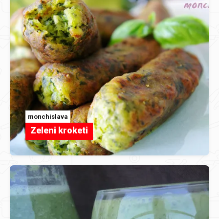
monchislava
Zeleni kroketi