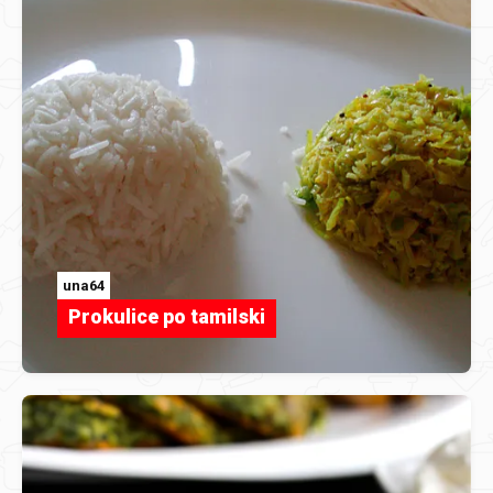
una64
Prokulice po tamilski