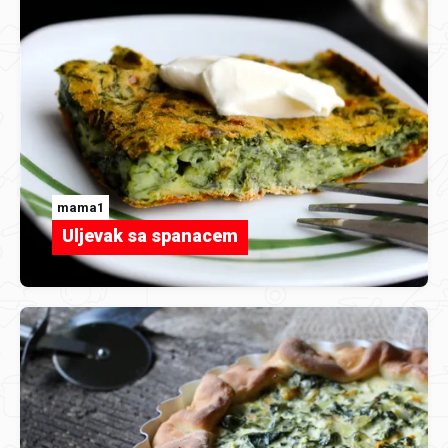
mama1
Uljevak sa spanacem