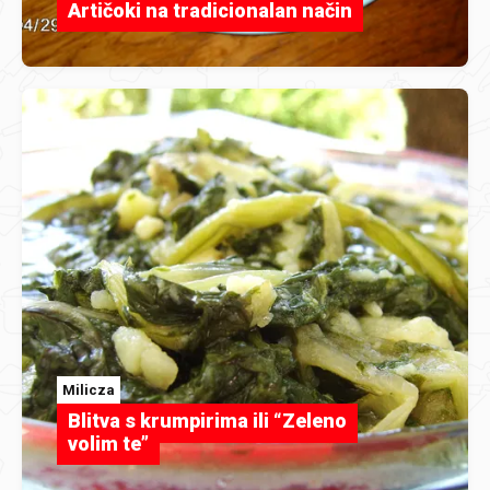
Artičoki na tradicionalan način
Milicza
Blitva s krumpirima ili “Zeleno
volim te”