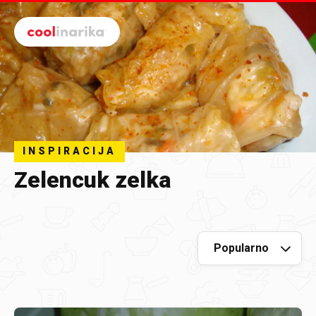
Preskoči na glavni sadržaj
INSPIRACIJA
Zelencuk zelka