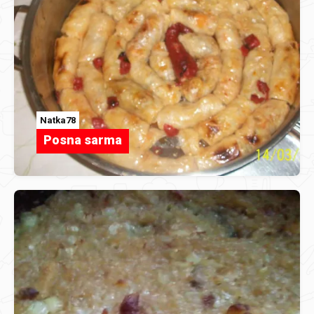
Natka78
Posna sarma