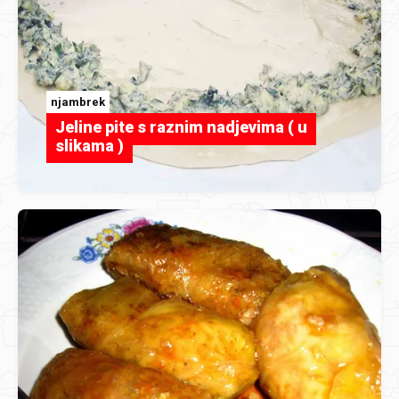
njambrek
Jeline pite s raznim nadjevima ( u
slikama )