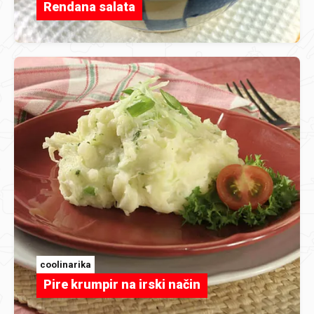
Rendana salata
coolinarika
Pire krumpir na irski način