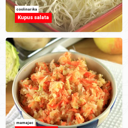
coolinarika
Kupus salata
mamajac