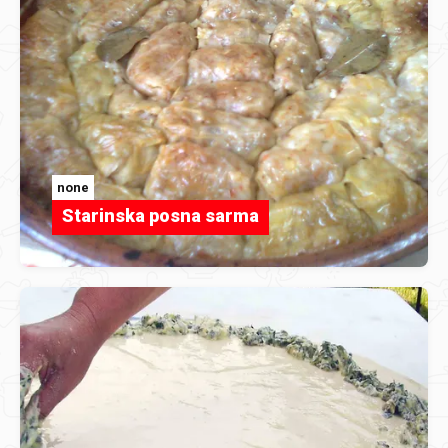
none
Starinska posna sarma