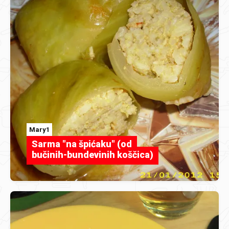
Mary1
Sarma "na špićaku" (od
bučinih-bundevinih koščica)