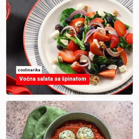
coolinarika
Voćna salata sa špinatom