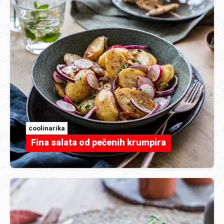
coolinarika
Fina salata od pečenih krumpira