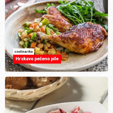
coolinarika
Hrskavo pečeno pile