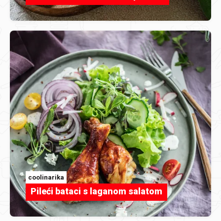
coolinarika
Pileći bataci s laganom salatom