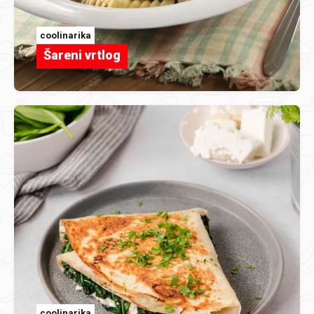
coolinarika
Šareni vrtlog
coolinarika