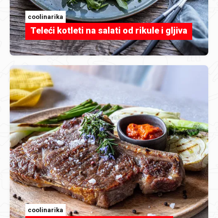
coolinarika
Teleći kotleti na salati od rikule i gljiva
coolinarika