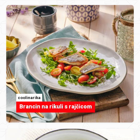
coolinarika
Brancin na rikuli s rajčicom