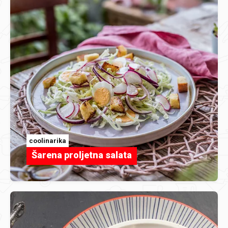
coolinarika
Šarena proljetna salata