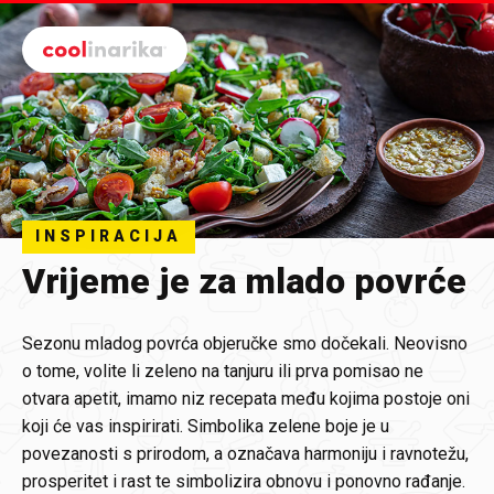
Preskoči na glavni sadržaj
INSPIRACIJA
Vrijeme je za mlado povrće
Sezonu mladog povrća objeručke smo dočekali. Neovisno
o tome, volite li zeleno na tanjuru ili prva pomisao ne
otvara apetit, imamo niz recepata među kojima postoje oni
koji će vas inspirirati. Simbolika zelene boje je u
povezanosti s prirodom, a označava harmoniju i ravnotežu,
prosperitet i rast te simbolizira obnovu i ponovno rađanje.