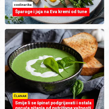
coolinarika
Šparoge i jaja na Eva kremi od tune
ČLANAK
Smije li se špinat podgrijavati i ostala
goruća pitanja od nutritivne važnosti