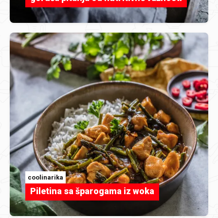
coolinarika
Piletina sa šparogama iz woka