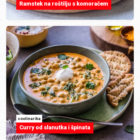
Ramstek na roštilju s komoračem
coolinarika
Curry od slanutka i špinata