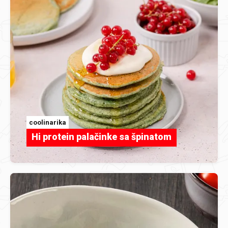
coolinarika
Hi protein palačinke sa špinatom