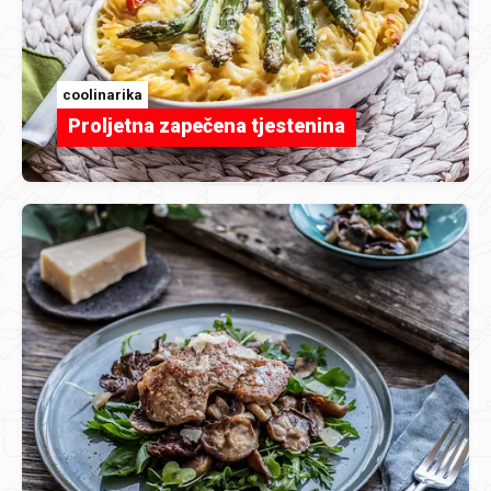
coolinarika
Proljetna zapečena tjestenina