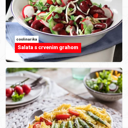
coolinarika
Salata s crvenim grahom