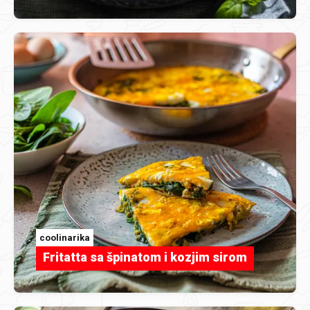
coolinarika
Fritatta sa špinatom i kozjim sirom