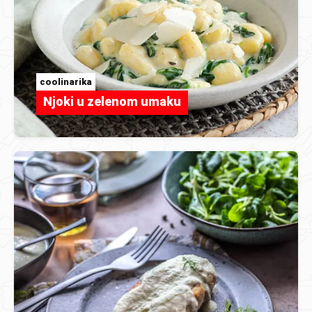
coolinarika
Njoki u zelenom umaku