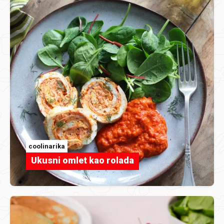
coolinarika
Ukusni omlet kao rolada