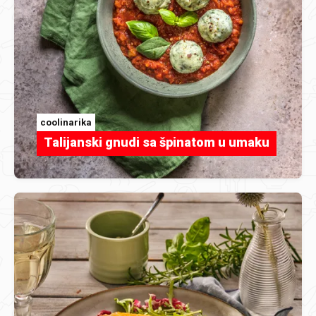
coolinarika
Talijanski gnudi sa špinatom u umaku