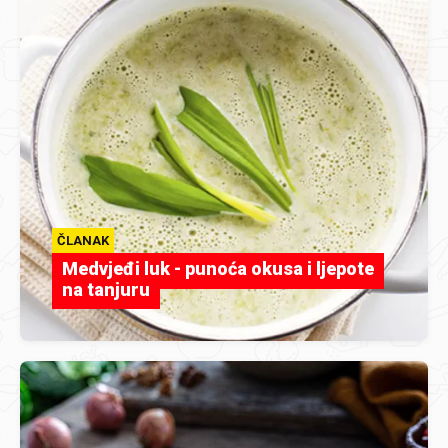
ČLANAK
Medvjeđi luk - punoća okusa i ljepote
na tanjuru