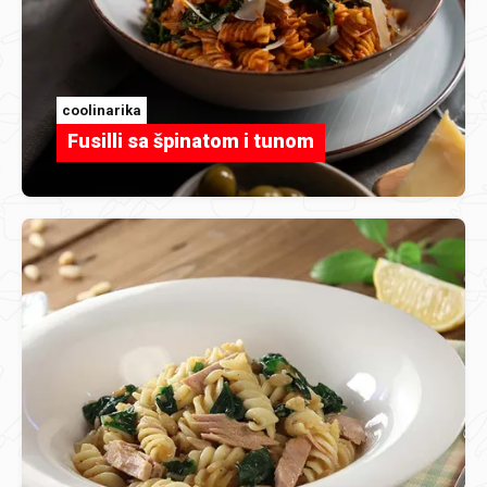
coolinarika
Fusilli sa špinatom i tunom