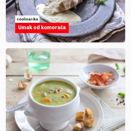
coolinarika
Umak od komorača