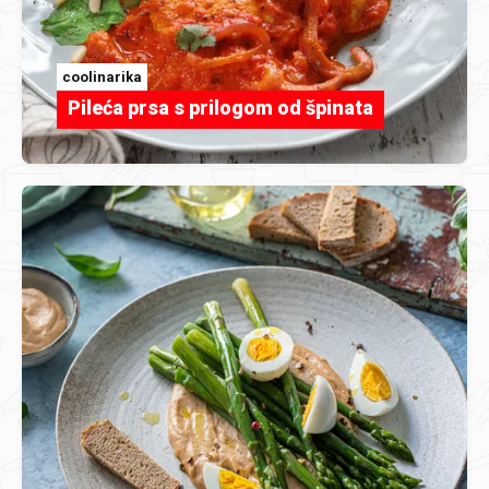
coolinarika
Pileća prsa s prilogom od špinata