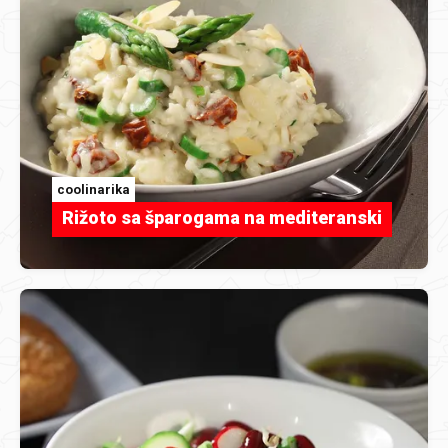
coolinarika
Rižoto sa šparogama na mediteranski