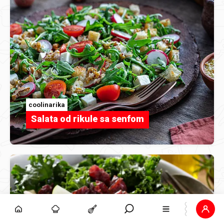
coolinarika
Salata od rikule sa senfom