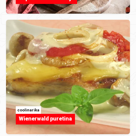
coolinarika
Wienerwald puretina