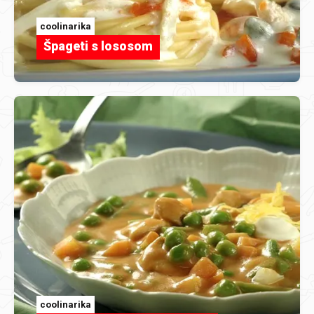
coolinarika
Špageti s lososom
coolinarika