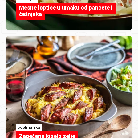
Mesne loptice u umaku od pancete i
češnjaka
coolinarika
Zapečeno kiselo zelje