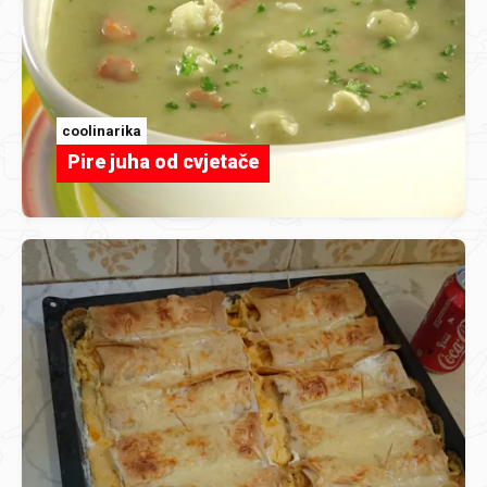
coolinarika
Pire juha od cvjetače