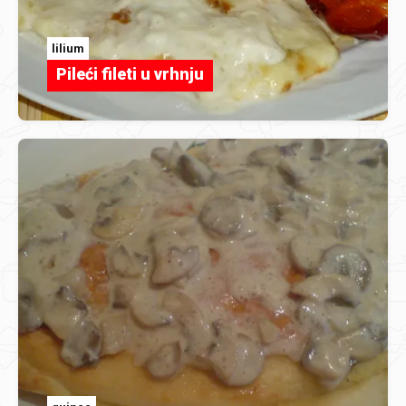
lilium
Pileći fileti u vrhnju