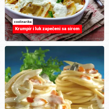
coolinarika
Krumpir i luk zapečeni sa sirom