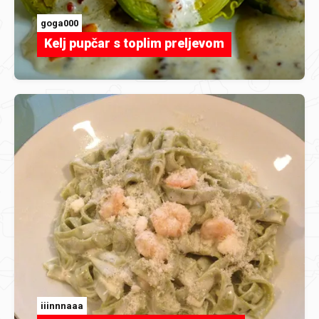
goga000
Kelj pupčar s toplim preljevom
iiinnnaaa