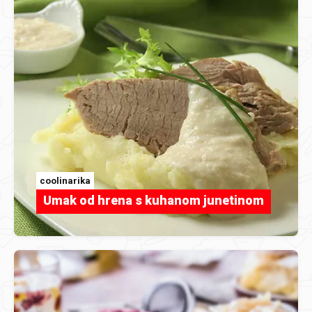
coolinarika
Umak od hrena s kuhanom junetinom