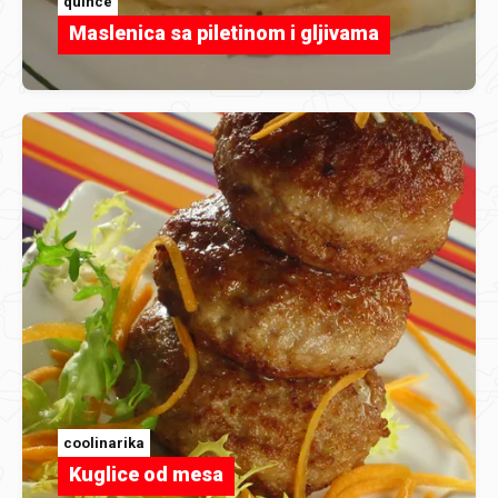
quince
Maslenica sa piletinom i gljivama
coolinarika
Kuglice od mesa