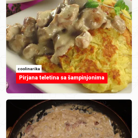
coolinarika
Pirjana teletina sa šampinjonima