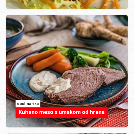
coolinarika
Kuhano meso s umakom od hrena