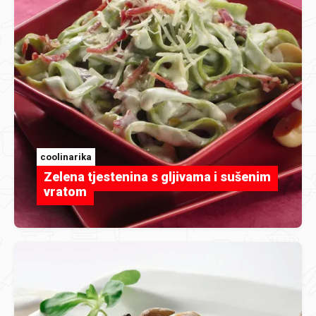
coolinarika
Zelena tjestenina s gljivama i sušenim
vratom