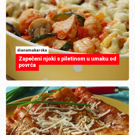
dianamakarska
Zapečeni njoki s piletinom u umaku od
povrća