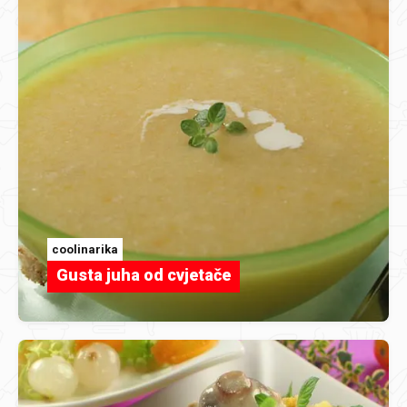
coolinarika
Gusta juha od cvjetače