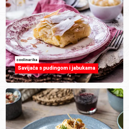
coolinarika
Savijača s pudingom i jabukama