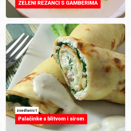
ZELENI REZANCI S GAMBERIMA
zsedlanic1
Palačinke s blitvom i sirom