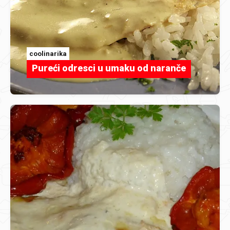
coolinarika
Pureći odresci u umaku od naranče