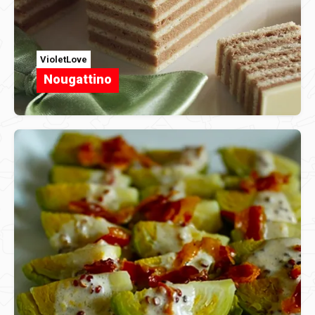
VioletLove
Nougattino