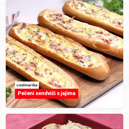
coolinarika
Pečeni sendviči s jajima