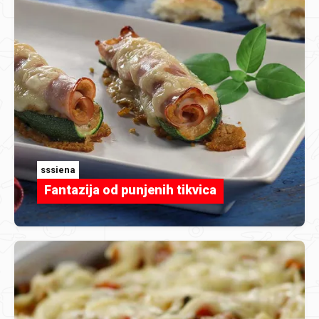
sssiena
Fantazija od punjenih tikvica