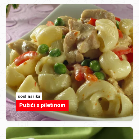
coolinarika
Pužići s piletinom