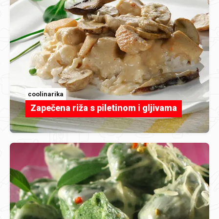
coolinarika
Zapečena riža s piletinom i gljivama