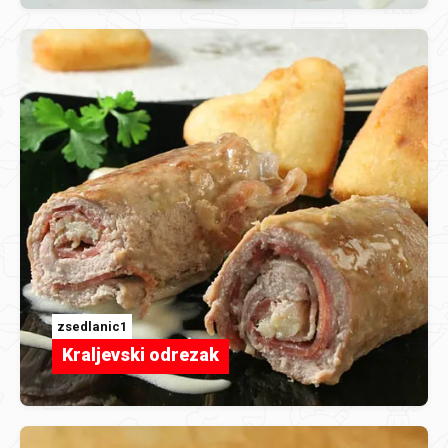
zsedlanic1
Kraljevski odrezak