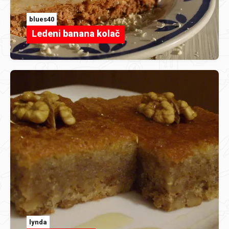
blues40
Ledeni banana kolač
lynda