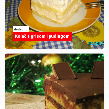
dadachu
Kolač s grisom i pudingom