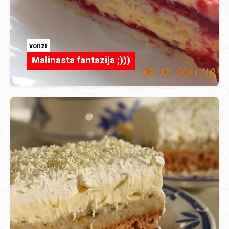
vonzi
Malinasta fantazija ;)))