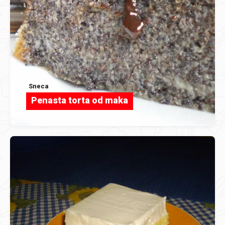
Sneca
Penasta torta od maka