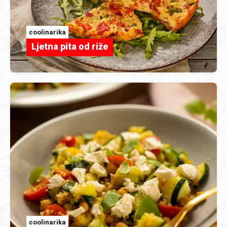
coolinarika
Ljetna pita od riže
coolinarika