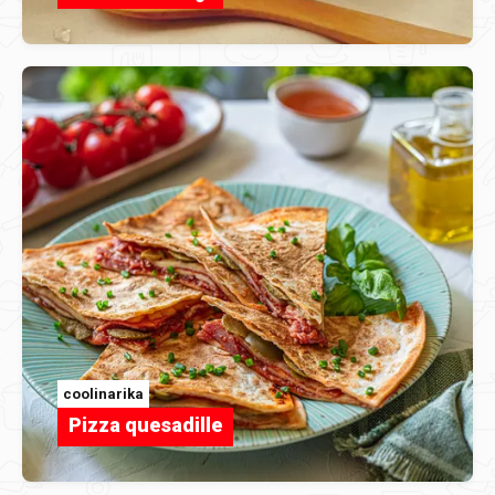
coolinarika
Pizza quesadille