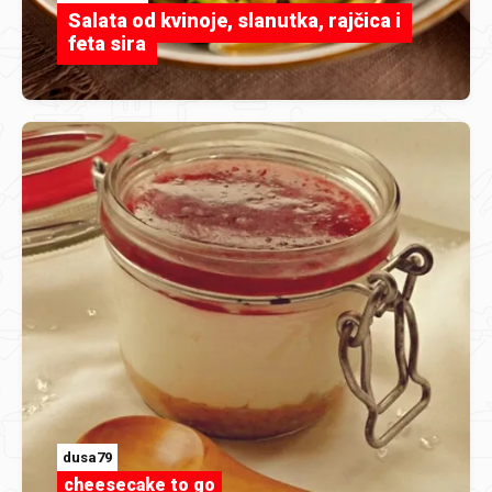
Salata od kvinoje, slanutka, rajčica i
feta sira
dusa79
cheesecake to go