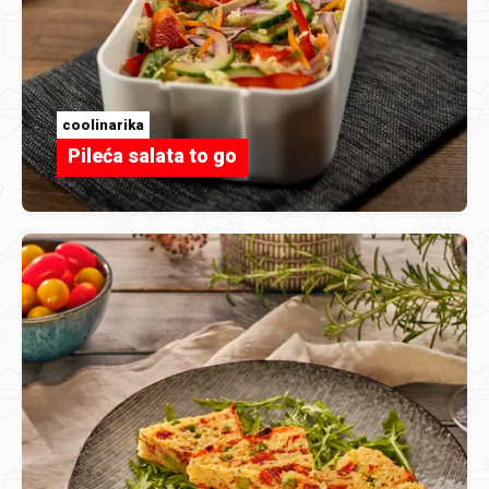
coolinarika
Pileća salata to go