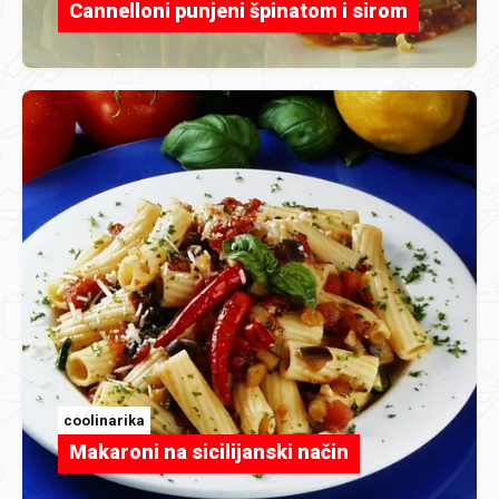
Cannelloni punjeni špinatom i sirom
coolinarika
Makaroni na sicilijanski način