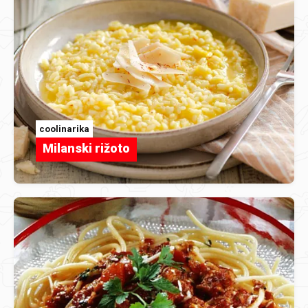
coolinarika
Milanski rižoto