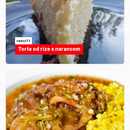
renci11
Torta od rize s narancom