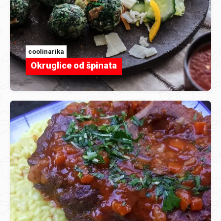
coolinarika
Okruglice od špinata