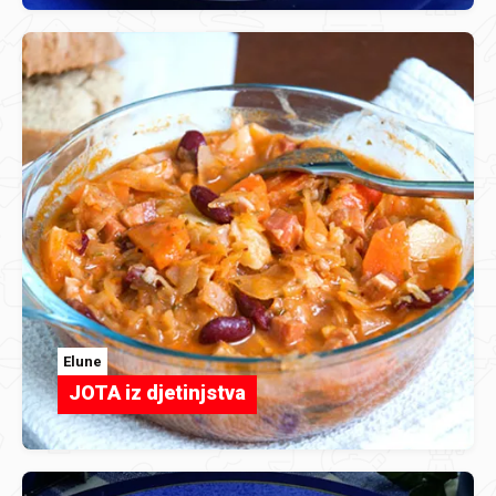
Elune
JOTA iz djetinjstva