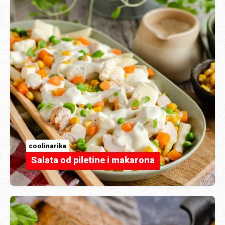
coolinarika
Salata od piletine i makarona