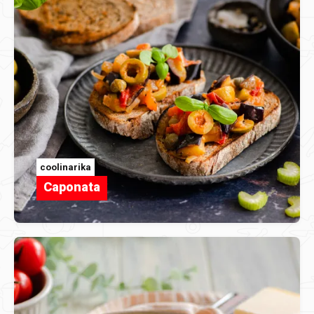
coolinarika
Caponata