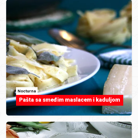
Nocturna
Pašta sa smeđim maslacem i kaduljom