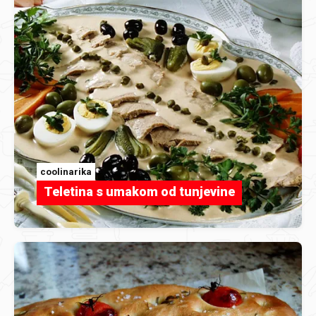
coolinarika
Teletina s umakom od tunjevine