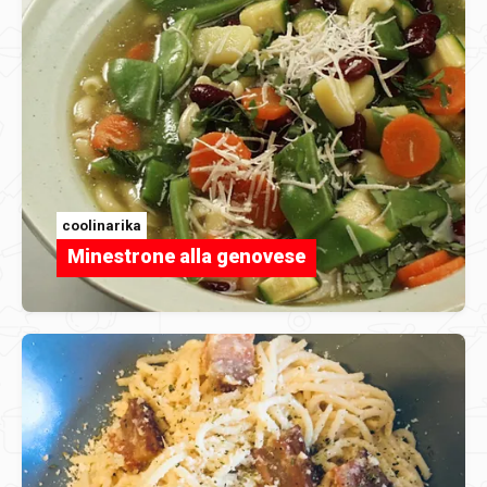
coolinarika
Minestrone alla genovese