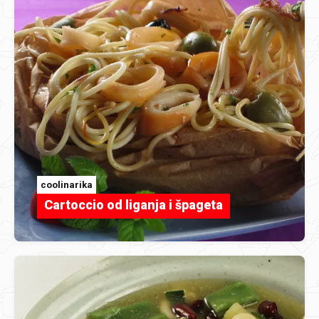
coolinarika
Cartoccio od liganja i špageta