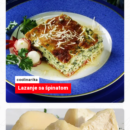
coolinarika
Lazanje sa špinatom