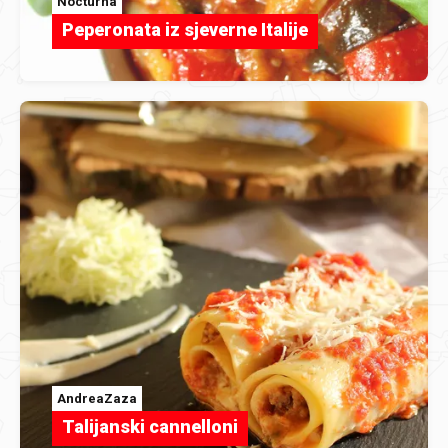
Nocturna
Peperonata iz sjeverne Italije
AndreaZaza
Talijanski cannelloni