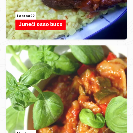
Laaraa22
Juneći osso buco