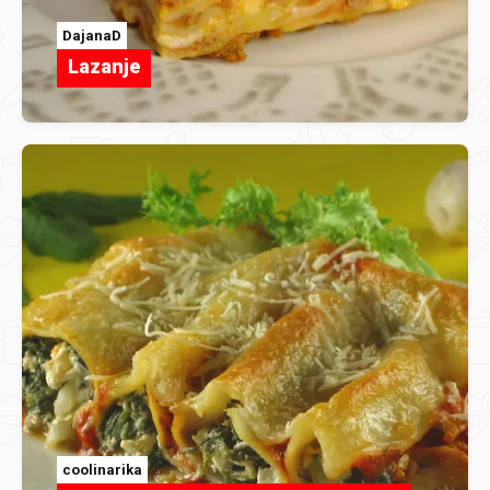
DajanaD
Lazanje
coolinarika