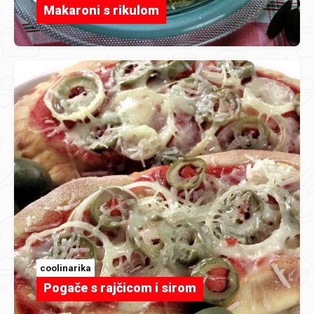
Makaroni s rikulom
coolinarika
Pogače s rajčicom i sirom