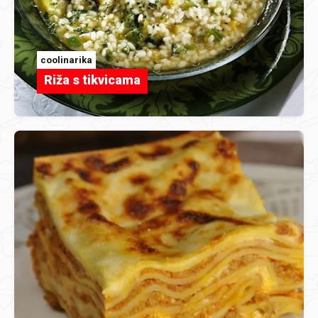
coolinarika
Riža s tikvicama