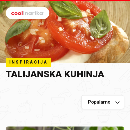
Preskoči na glavni sadržaj
INSPIRACIJA
TALIJANSKA KUHINJA