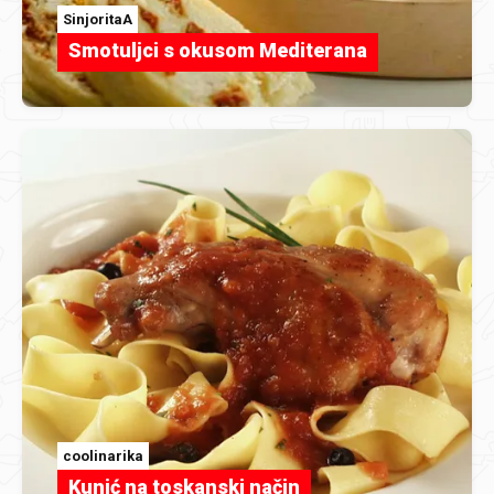
SinjoritaA
Smotuljci s okusom Mediterana
coolinarika
Kunić na toskanski način