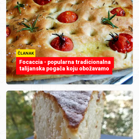
ČLANAK
Focaccia - popularna tradicionalna
talijanska pogača koju obožavamo