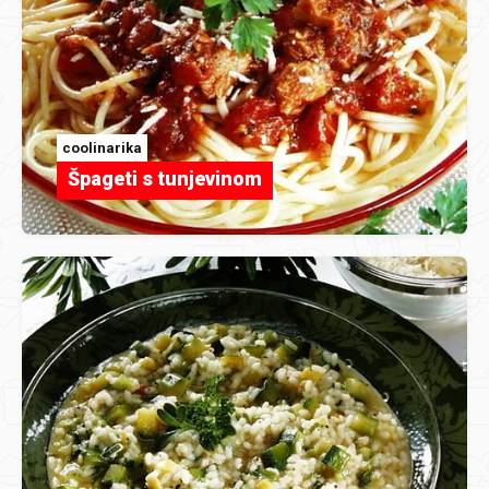
coolinarika
Špageti s tunjevinom